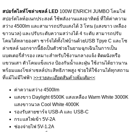
สปอร์ตไลท์โซล่าเซลล์ LED
100W ENRICH JUMBO โคมไฟ
สปอร์ตไลท์อเนกประสงค์ ใช้พลังงานแสงอาทิตย์ ที่ให้ค่าความ
สว่าง 4500lm และสามารถปรับแสงได้ 3 โทน (แสงขาว เหลือง
ขาวนวล) และปรับระดับความสว่างได้ 4 ระดับ สามารถปรับ
โคมได้หลายองศา ชาร์จได้ทั้งไฟบ้านด้วยUSB Tpye C และโซ
ล่าเซลล์ นอกจากนี้ยังเป็นตัวช่วยในยามฉุกเฉินในการเป็น
แบตเตอรี่สำรอง เหมาะสำหรับใช้งานกลางแจ้ง ติดผนังหรือ
แขวนเสา ตัวโคมแข็งแรง ป้องกันน้ำและฝุ่น ใช้งานได้ยาวนาน
พร้อมแผงโซล่าเซลล์ประสิทธิภาพสูง ช่วยให้ใช้งานได้ทุกสถาน
ที่แม้ไม่มีไฟฟ้า
>>รายละเอียดสินค้าเพิ่มเติม<<
ค่าความสว่าง 4500lm
แสงขาว Daylight 6500K แสงเหลือง Warm White 3000K
แสงขาวนวล Cool White 4000K
รองรับสายชาร์จ USB-A และ USB-C
กระแสไฟเข้า 5V-2A
ช่องจ่ายไฟ
5V-1.2A