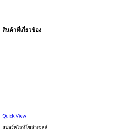
สินค้าที่เกี่ยวข้อง
Quick View
สปอร์ตไลท์โซล่าเซลล์