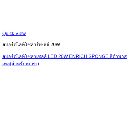
Quick View
สปอร์ตไลท์โซลาร์เซลล์ 20W
สปอร์ตไลท์โซล่าเซลล์ LED 20W ENRICH SPONGE สีดำพาส
เทล(สำหรับพกพา)