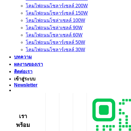
โคมไฟถนนโซลาร์เซลล์ 200W
โคมไฟถนนโซลาร์เซลล์ 150W
โคมไฟถนนโซล่าเซลล์ 100W
โคมไฟถนนโซล่าเซลล์ 90W
โคมไฟถนนโซลาเซลล์ 60W
โคมไฟถนนโซลาร์เซลล์ 50W
โคมไฟถนนโซลาร์เซลล์ 30W
บทความ
ผลงานของเรา
ติดต่อเรา
เข้าสู่ระบบ
Newsletter
เรา
พร้อม