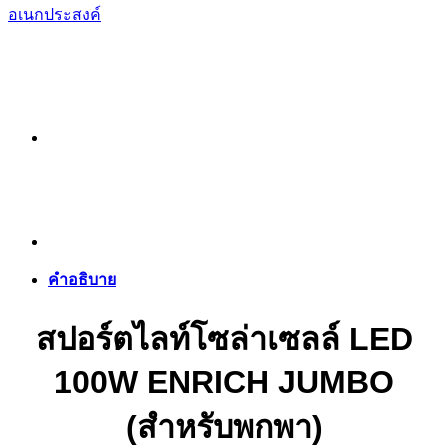
อเนกประสงค์
คำอธิบาย
สปอร์ตไลท์โซล่าเซลล์
LED
100W ENRICH JUMBO
(สำหรับพกพา)