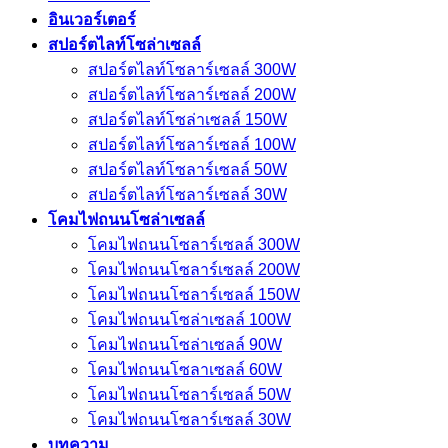
อินเวอร์เตอร์
สปอร์ตไลท์โซล่าเซลล์
สปอร์ตไลท์โซลาร์เซลล์ 300W
สปอร์ตไลท์โซลาร์เซลล์ 200W
สปอร์ตไลท์โซล่าเซลล์ 150W
สปอร์ตไลท์โซลาร์เซลล์ 100W
สปอร์ตไลท์โซลาร์เซลล์ 50W
สปอร์ตไลท์โซลาร์เซลล์ 30W
โคมไฟถนนโซล่าเซลล์
โคมไฟถนนโซลาร์เซลล์ 300W
โคมไฟถนนโซลาร์เซลล์ 200W
โคมไฟถนนโซลาร์เซลล์ 150W
โคมไฟถนนโซล่าเซลล์ 100W
โคมไฟถนนโซล่าเซลล์ 90W
โคมไฟถนนโซลาเซลล์ 60W
โคมไฟถนนโซลาร์เซลล์ 50W
โคมไฟถนนโซลาร์เซลล์ 30W
บทความ