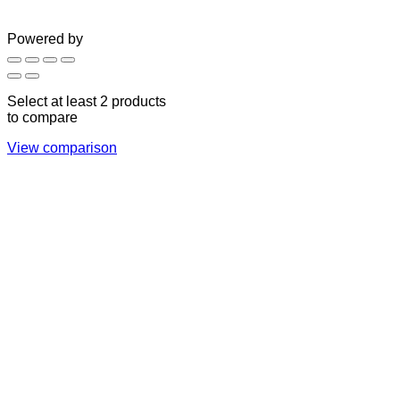
Powered by
Select at least 2 products
to compare
View comparison