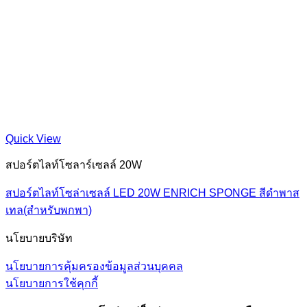
Quick View
สปอร์ตไลท์โซลาร์เซลล์ 20W
สปอร์ตไลท์โซล่าเซลล์ LED 20W ENRICH SPONGE สีดำพาส
เทล(สำหรับพกพา)
นโยบายบริษัท
นโยบายการคุ้มครองข้อมูลส่วนบุคคล
นโยบายการใช้คุกกี้