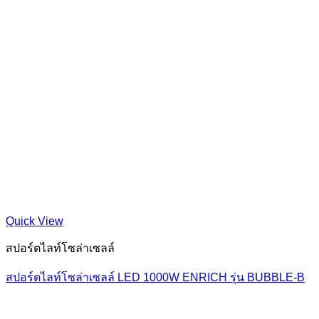
Quick View
สปอร์ตไลท์โซล่าเซลล์
สปอร์ตไลท์โซล่าเซลล์ LED 1000W ENRICH รุ่น BUBBLE-B