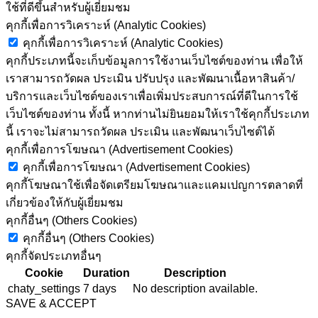
ใช้ที่ดีขึ้นสำหรับผู้เยี่ยมชม
คุกกี้เพื่อการวิเคราะห์ (Analytic Cookies)
คุกกี้เพื่อการวิเคราะห์ (Analytic Cookies)
คุกกี้ประเภทนี้จะเก็บข้อมูลการใช้งานเว็บไซต์ของท่าน เพื่อให้
เราสามารถวัดผล ประเมิน ปรับปรุง และพัฒนาเนื้อหาสินค้า/
บริการและเว็บไซต์ของเราเพื่อเพิ่มประสบการณ์ที่ดีในการใช้
เว็บไซต์ของท่าน ทั้งนี้ หากท่านไม่ยินยอมให้เราใช้คุกกี้ประเภท
นี้ เราจะไม่สามารถวัดผล ประเมิน และพัฒนาเว็บไซต์ได้
คุกกี้เพื่อการโฆษณา (Advertisement Cookies)
คุกกี้เพื่อการโฆษณา (Advertisement Cookies)
คุกกี้โฆษณาใช้เพื่อจัดเตรียมโฆษณาและแคมเปญการตลาดที่
เกี่ยวข้องให้กับผู้เยี่ยมชม
คุกกี้อื่นๆ (Others Cookies)
คุกกี้อื่นๆ (Others Cookies)
คุกกี้จัดประเภทอื่นๆ
Cookie
Duration
Description
chaty_settings
7 days
No description available.
SAVE & ACCEPT