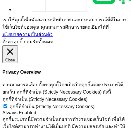
เราใช้คุกกี้เพื่อพัฒนาประสิทธิภาพ และประสบการณ์ที่ดีในการ
ใช้เว็บไซต์ของคุณ คุณสามารถศึกษารายละเอียดได้ที่
นโยบายความเป็นส่วนตัว
ตั้งค่าคุกกี้
ยอมรับทั้งหมด
Close
Privacy Overview
ท่านสามารถเลือกตั้งค่าคุกกี้โดยเปิด/ปิดคุกกี้แต่ละประเภทได้
ยกเว้น คุกกี้ที่จำเป็น (Strictly Necessary Cookies) ดังนี้
คุกกี้ที่จำเป็น (Strictly Necessary Cookies)
คุกกี้ที่จำเป็น (Strictly Necessary Cookies)
Always Enabled
คุกกี้ประเภทนี้มีความจำเป็นต่อการทำงานของเว็บไซต์ เพื่อให้
เว็บไซต์สามารถทำงานได้เป็นปกติ มีความปลอดภัย และทำให้