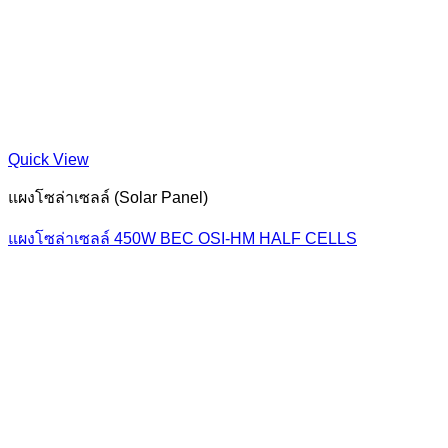
Quick View
แผงโซล่าเซลล์ (Solar Panel)
แผงโซล่าเซลล์ 450W BEC OSI-HM HALF CELLS