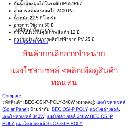
กันน้ำและฝุ่นได้ในระดับ IP65/IP67
สามารถทนแรงลมได้ 2400 Pa
น้ำหนัก 22.5 กิโลกรัม
อายุการใช้งาน 30 ปี
ไม่มีสินค้าในตะกร้า
การรับประกันคุณภาพสินค้า 12 ปี
การรับประกันการผลิตไฟฟ้าจาก PV 25 ปี
กลับสู่หน้าร้านค้า
สินค้ายกเลิกการจำหน่าย
แผงโซล่าเซลล์
<คลิกเพื่อดูสินค้า
ทดแทน
Compare
รหัสสินค้า:
BEC-OSI-P-POLY-340W
หมวดหมู่:
แผงโซล่าเซลล์
(Solar Panel)
ป้ายกำกับ:
BEC OSI-P POLY
,
แผงโซล่าเซลล์
,
แผงโซล่าเซลล์ 340W
,
แผงโซล่าเซลล์ 340W BEC OSI-P
POLY
,
แผงโซล่าเซลล์ BEC OSI-P POLY