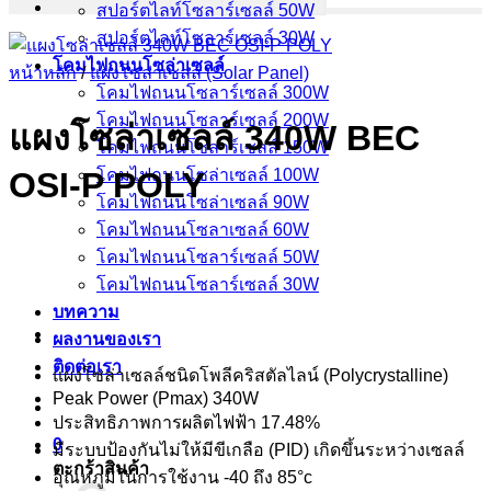
สปอร์ตไลท์โซลาร์เซลล์ 50W
สปอร์ตไลท์โซลาร์เซลล์ 30W
โคมไฟถนนโซล่าเซลล์
หน้าหลัก
/
แผงโซล่าเซลล์ (Solar Panel)
โคมไฟถนนโซลาร์เซลล์ 300W
โคมไฟถนนโซลาร์เซลล์ 200W
แผงโซล่าเซลล์ 340W BEC
โคมไฟถนนโซลาร์เซลล์ 150W
โคมไฟถนนโซล่าเซลล์ 100W
OSI-P POLY
โคมไฟถนนโซล่าเซลล์ 90W
โคมไฟถนนโซลาเซลล์ 60W
โคมไฟถนนโซลาร์เซลล์ 50W
โคมไฟถนนโซลาร์เซลล์ 30W
บทความ
ผลงานของเรา
ติดต่อเรา
แผงโซล่าเซลล์ชนิดโพลีคริสตัลไลน์ (Polycrystalline)
Peak Power (Pmax) 340W
ประสิทธิภาพการผลิตไฟฟ้า 17.48%
0
มีระบบป้องกันไม่ให้มีขีเกลือ (PID) เกิดขึ้นระหว่างเซลล์
ตะกร้าสินค้า
อุณหภูมิในการใช้งาน -40 ถึง 85°c