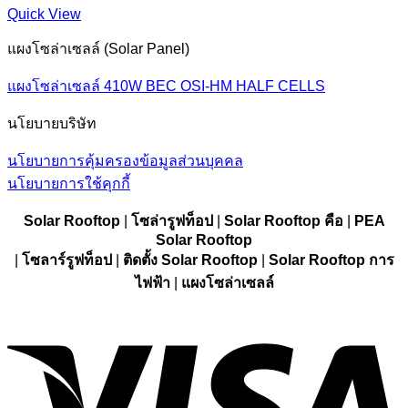
Quick View
แผงโซล่าเซลล์ (Solar Panel)
แผงโซล่าเซลล์ 410W BEC OSI-HM HALF CELLS
นโยบายบริษัท
นโยบายการคุ้มครองข้อมูลส่วนบุคคล
นโยบายการใช้คุกกี้
Solar Rooftop
|
โซล่ารูฟท็อป
|
Solar Rooftop
คือ
|
PEA
Solar Rooftop
|
โซลาร์รูฟท็อป
|
ติดตั้ง S
olar Rooftop
|
Solar Rooftop
การ
ไฟฟ้า
|
แผงโซล่าเซลล์
V