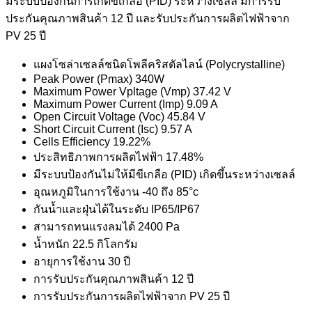
มีระบบป้องกันการเกิดขี้เกลือ (PID) ระหว่างเซลล์ มีการรับ
ประกันคุณภาพสินค้า 12 ปี และรับประกันการผลิตไฟฟ้าจาก
PV 25 ปี
แผงโซล่าเซลล์ชนิดโพลีคริสตัลไลน์ (Polycrystalline)
Peak Power (Pmax) 340W
Maximum Power Vpltage (Vmp) 37.42 V
Maximum Power Current (Imp) 9.09 A
Open Circuit Voltage (Voc) 45.84 V
Short Circuit Current (Isc) 9.57 A
Cells Efficiency 19.22%
ประสิทธิภาพการผลิตไฟฟ้า 17.48%
มีระบบป้องกันไม่ให้มีขีเกลือ (PID) เกิดขึ้นระหว่างเซลล์
อุณหภูมิในการใช้งาน -40 ถึง 85°c
กันน้ำและฝุ่นได้ในระดับ IP65/IP67
สามารถทนแรงลมได้ 2400 Pa
น้ำหนัก 22.5 กิโลกรัม
อายุการใช้งาน 30 ปี
การรับประกันคุณภาพสินค้า 12 ปี
การรับประกันการผลิตไฟฟ้าจาก PV 25 ปี