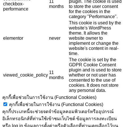
11
plugin. The cookie is used
checkbox-
months
to store the user consent
performance
for the cookies in the
category "Performance".
This cookie is used by the
website's WordPress
theme. It allows the
elementor
never
website owner to
implement or change the
website's content in real-
time.
The cookie is set by the
GDPR Cookie Consent
plugin and is used to store
11
viewed_cookie_policy
whether or not user has
months
consented to the use of
cookies. It does not store
any personal data.
คุกกี้เพื่อช่วยในการใช้งาน (Functional Cookies)
คุกกี้เพื่อช่วยในการใช้งาน (Functional Cookies)
คุกกี้ประเภทนี้จะช่วยจดจำข้อมูลคอมพิวเตอร์หรืออุปกรณ์
อิเล็กทรอนิกส์ที่ท่านใช้เข้าชมเว็บไซต์ ข้อมูลการลงทะเบียน
หรือ log in ข้อมูลการตั้งค่าหรือตัวเลือกที่ท่านเคยเลือกไว้บน