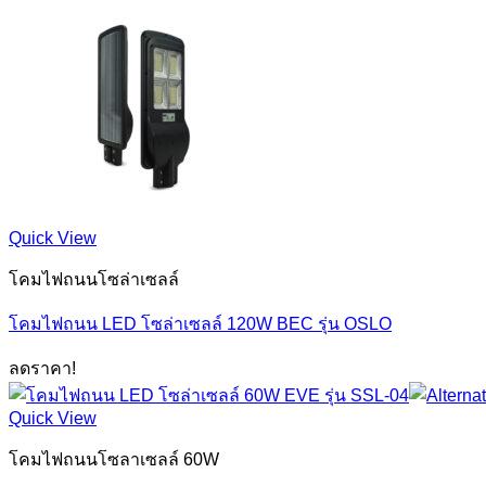
Quick View
โคมไฟถนนโซล่าเซลล์
โคมไฟถนน LED โซล่าเซลล์ 120W BEC รุ่น OSLO
ลดราคา!
Quick View
โคมไฟถนนโซลาเซลล์ 60W