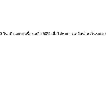
20 วินาที และจะหรี่ลงเหลือ 50% เมื่อไม่พบการเคลื่อนไหวในระยะ 