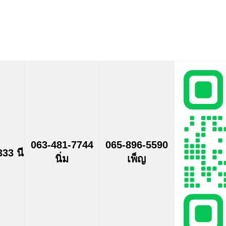
063-481-7744
065-896-5590
33 นี
นิ่ม
เพ็ญ