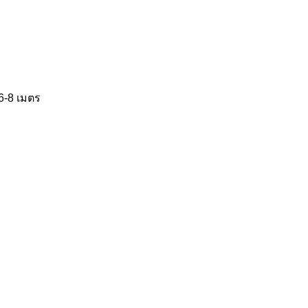
6-8 เมตร