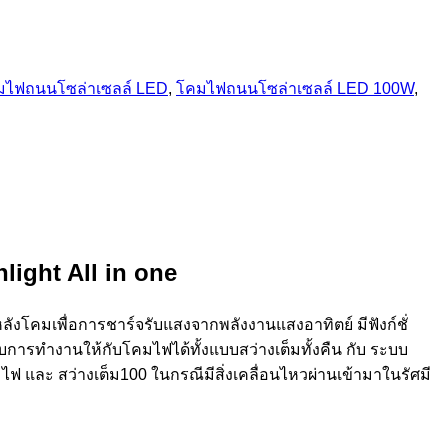
มไฟถนนโซล่าเซลล์ LED
,
โคมไฟถนนโซล่าเซลล์ LED 100W
,
ight All in one
ลังโคมเพื่อการชาร์จรับแสงจากพลังงานแสงอาทิตย์ มีฟังก์ชั่
บบการทำงานให้กับโคมไฟได้ทั้งแบบสว่างเต็มทั้งคืน กับ ระบบ
 และ สว่างเต็ม100 ในกรณีมีสิ่งเคลื่อนไหวผ่านเข้ามาในรัศมี