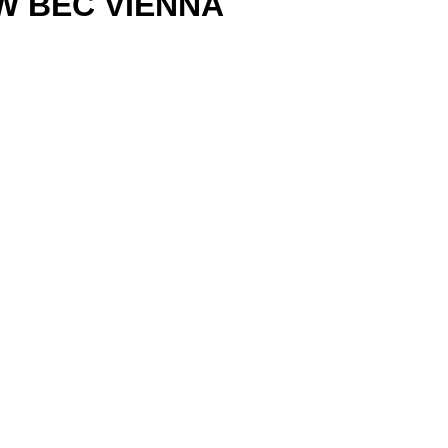
0W BEC VIENNA