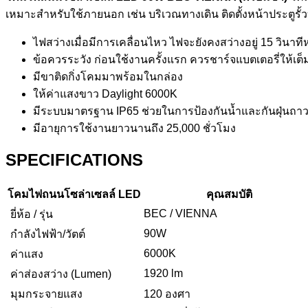
เหมาะสำหรับใช้ภายนอก เช่น บริเวณทางเดิน ติดตั้งหน้าประตูร
ไฟสว่างเมื่อมีการเคลื่อนไหว ไฟจะยังคงสว่างอยู่ 15 วินาที
ข้อควรระวัง ก่อนใช้งานครั้งแรก ควรชาร์จแบตเตอรี่ให้เ
มีขาติดกิ่งโคมมาพร้อมในกล่อง
ให้ค่าแสงขาว Daylight 6000K
มีระบบมาตรฐาน IP65 ช่วยในการป้องกันน้ำและกันฝุ่นถา
มีอายุการใช้งานยาวนานถึง 25,000 ชั่วโมง
SPECIFICATIONS
โคมไฟถนนโซล่าเซลล์ LED
คุณสมบัติ
BEC / VIENNA
ยี่ห้อ / รุ่น
90W
กำลังไฟฟ้า/วัตต์
6000K
ค่าแสง
1920 lm
ค่าส่องสว่าง (Lumen)
มุมกระจายแสง
120 องศา