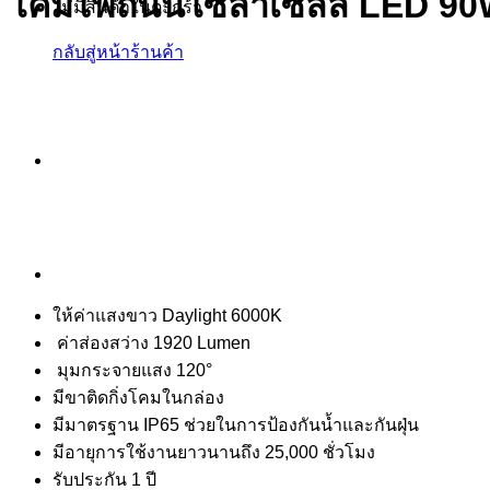
โคมไฟถนนโซล่าเซลล์ LED 9
ไม่มีสินค้าในตะกร้า
กลับสู่หน้าร้านค้า
ให้ค่าแสงขาว Daylight 6000K
ค่าส่องสว่าง 1920 Lumen
มุมกระจายแสง 120°
มีขาติดกิ่งโคมในกล่อง
มีมาตรฐาน IP65 ช่วยในการป้องกันน้ำและกันฝุ่น
มีอายุการใช้งานยาวนานถึง 25,000 ชั่วโมง
รับประกัน 1 ปี