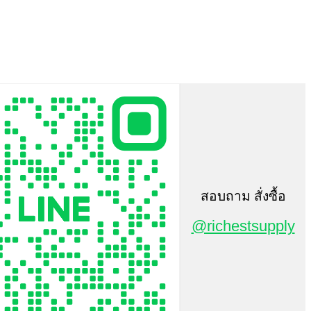
สอบถาม สั่งซื้อ
@richestsupply