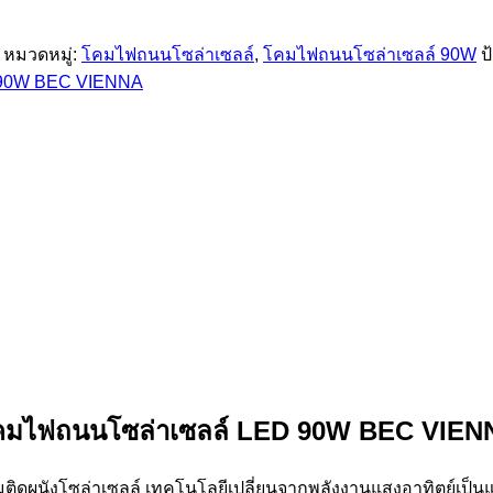
หมวดหมู่:
โคมไฟถนนโซล่าเซลล์
,
โคมไฟถนนโซล่าเซลล์ 90W
ป
 90W BEC VIENNA
คมไฟถนนโซล่าเซลล์ LED 90W BEC VIEN
ติดผนังโซล่าเซลล์ เทคโนโลยีเปลี่ยนจากพลังงานแสงอาทิตย์เป็น