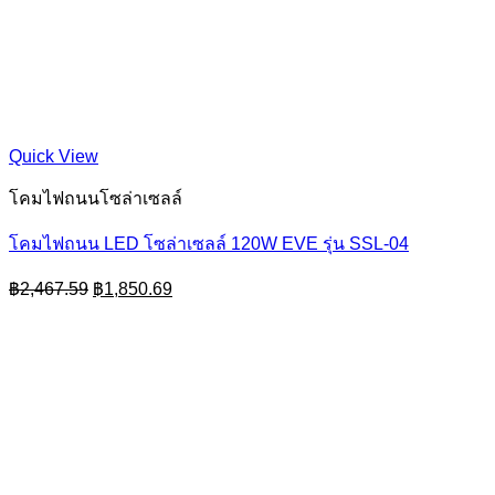
Quick View
โคมไฟถนนโซล่าเซลล์
โคมไฟถนน LED โซล่าเซลล์ 120W EVE รุ่น SSL-04
Original
Current
฿
2,467.59
฿
1,850.69
price
price
was:
is:
฿2,467.59.
฿1,850.69.