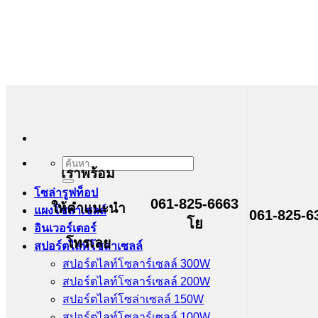
ข้าม
ไป
ยัง
เนื้อหา
ค้นหา:
เราพร้อม
โซล่ารูฟท็อป
061-825-6663
ให้คำแนะนำ
แผงโซล่าเซลล์
061-825-63
โย
อินเวอร์เตอร์
โทรเลย
สปอร์ตไลท์โซล่าเซลล์
สปอร์ตไลท์โซลาร์เซลล์ 300W
สปอร์ตไลท์โซลาร์เซลล์ 200W
สปอร์ตไลท์โซล่าเซลล์ 150W
สปอร์ตไลท์โซลาร์เซลล์ 100W