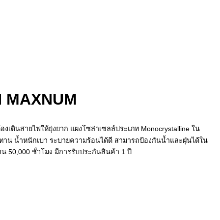
CH MAXNUM
้องเดินสายไฟให้ยุ่งยาก แผงโซล่าเซลล์ประเภท Monocrystalline ใน
นทาน น้ำหนักเบา ระบายความร้อนได้ดี สามารถป้องกันน้ำและฝุ่นได้ใน
าน 50,000 ชั่วโมง มีการรับประกันสินค้า 1 ปี