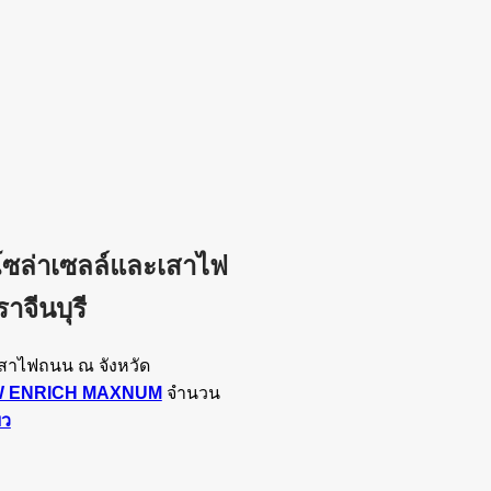
ซล่าเซลล์และเสาไฟ
าจีนบุรี
สาไฟถนน ณ จังหวัด
0W ENRICH MAXNUM
จำนวน
ยว