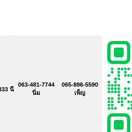
063-481-7744
065-896-5590
33 นี
นิ่ม
เพ็ญ