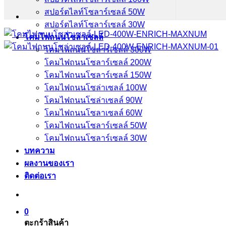
สปอร์ตไลท์โซลาร์เซลล์ 50W
สปอร์ตไลท์โซลาร์เซลล์ 30W
โคมไฟถนนโซล่าเซลล์
โคมไฟถนนโซลาร์เซลล์ 300W
โคมไฟถนนโซลาร์เซลล์ 200W
โคมไฟถนนโซลาร์เซลล์ 150W
โคมไฟถนนโซล่าเซลล์ 100W
โคมไฟถนนโซล่าเซลล์ 90W
โคมไฟถนนโซลาเซลล์ 60W
โคมไฟถนนโซลาร์เซลล์ 50W
โคมไฟถนนโซลาร์เซลล์ 30W
บทความ
ผลงานของเรา
ติดต่อเรา
0
ตะกร้าสินค้า