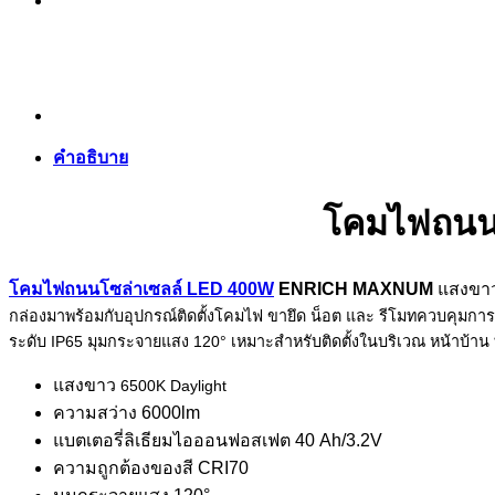
คำอธิบาย
โคมไฟถนน
โคมไฟถนนโซล่าเซลล์ LED 400W
ENRICH MAXNUM
แสงขา
กล่องมาพร้อมกับอุปกรณ์ติดตั้งโคมไฟ ขายึด น็อต และ รีโมทควบคุมการ
ระดับ IP65 มุมกระจายแสง 120° เหมาะสำหรับติดตั้งในบริเวณ หน้าบ้าน ทาง
แสงขาว
6500K
Daylight
ความสว่าง 6000lm
แบตเตอรี่ลิเธียมไอออนฟอสเฟต 40 Ah/3.2V
ความถูกต้องของสี CRI70