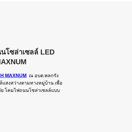
นนโซล่าเซลล์ LED
MAXNUM
ICH MAXNUM
ณ อบต.พลกรัง
้แสงสว่างตามทางหมู่บ้าน เพื่อ
ภัย โคมไฟถนนโซล่าเซลล์แบบ