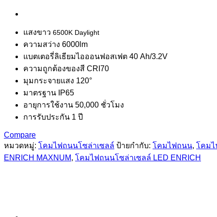
แสงขาว
6500K
Daylight
ความสว่าง 6000lm
แบตเตอรี่ลิเธียมไอออนฟอสเฟต 40 Ah/3.2V
ความถูกต้องของสี CRI70
มุมกระจายแสง 120°
มาตรฐาน IP65
อายุการใช้งาน 50,000 ชั่วโมง
การรับประกัน 1 ปี
Compare
หมวดหมู่:
โคมไฟถนนโซล่าเซลล์
ป้ายกำกับ:
โคมไฟถนน
,
โคมไ
ENRICH MAXNUM
,
โคมไฟถนนโซล่าเซลล์ LED ENRICH