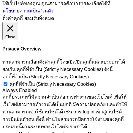
ใช้เว็บไซต์ของคุณ คุณสามารถศึกษารายละเอียดได้ที่
นโยบายความเป็นส่วนตัว
ตั้งค่าคุกกี้
ยอมรับทั้งหมด
Close
Privacy Overview
ท่านสามารถเลือกตั้งค่าคุกกี้โดยเปิด/ปิดคุกกี้แต่ละประเภทได้
ยกเว้น คุกกี้ที่จำเป็น (Strictly Necessary Cookies) ดังนี้
คุกกี้ที่จำเป็น (Strictly Necessary Cookies)
คุกกี้ที่จำเป็น (Strictly Necessary Cookies)
Always Enabled
คุกกี้ประเภทนี้มีความจำเป็นต่อการทำงานของเว็บไซต์ เพื่อให้
เว็บไซต์สามารถทำงานได้เป็นปกติ มีความปลอดภัย และทำให้
ท่านสามารถเข้าใช้เว็บไซต์ได้ เช่น การ log in เข้าสู่เว็บไซต์
การยืนยันตัวตน ทั้งนี้ ท่านไม่สามารถปิดการใช้งานของคุกกี้
ประเภทนี้ผ่านระบบของเว็บไซต์ของเราได้