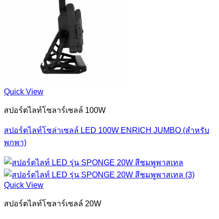
ไม่มีสินค้าในตะกร้า
กลับสู่หน้าร้านค้า
Quick View
สปอร์ตไลท์โซลาร์เซลล์ 100W
สปอร์ตไลท์โซล่าเซลล์ LED 100W ENRICH JUMBO (สำหรับ
พกพา)
Quick View
สปอร์ตไลท์โซลาร์เซลล์ 20W