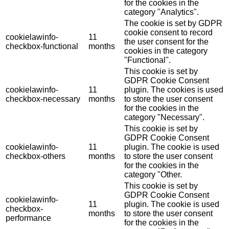
for the cookies in the
category "Analytics".
The cookie is set by GDPR
cookie consent to record
cookielawinfo-
11
the user consent for the
checkbox-functional
months
cookies in the category
"Functional".
This cookie is set by
GDPR Cookie Consent
cookielawinfo-
11
plugin. The cookies is used
checkbox-necessary
months
to store the user consent
for the cookies in the
category "Necessary".
This cookie is set by
GDPR Cookie Consent
cookielawinfo-
11
plugin. The cookie is used
checkbox-others
months
to store the user consent
for the cookies in the
category "Other.
This cookie is set by
GDPR Cookie Consent
cookielawinfo-
11
plugin. The cookie is used
checkbox-
months
to store the user consent
performance
for the cookies in the