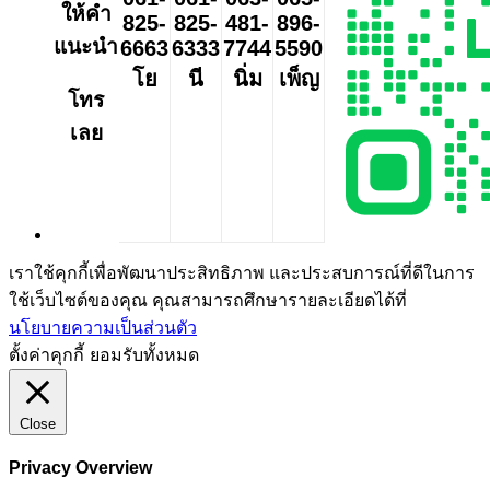
ให้คำ
825-
825-
481-
896-
แนะนำ
6663
6333
7744
5590
โย
นี
นิ่ม
เพ็ญ
โทร
เลย
เราใช้คุกกี้เพื่อพัฒนาประสิทธิภาพ และประสบการณ์ที่ดีในการ
ใช้เว็บไซต์ของคุณ คุณสามารถศึกษารายละเอียดได้ที่
นโยบายความเป็นส่วนตัว
ตั้งค่าคุกกี้
ยอมรับทั้งหมด
Close
Privacy Overview