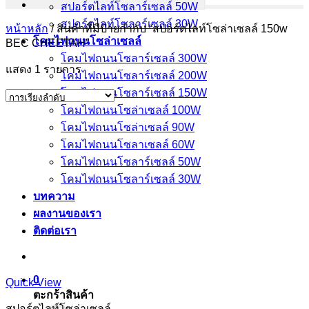
สปอร์ตไลท์โซลาร์เซลล์ 50W
สปอร์ตไลท์โซลาร์เซลล์ 30W
หน้าหลัก
/
สินค้าที่มีป้ายกำกับ “สปอร์ตไลท์โซล่าเซลล์ 150w
โคมไฟถนนโซล่าเซลล์
BEC CHEETAH”
โคมไฟถนนโซลาร์เซลล์ 300W
แสดง 1 รายการ
โคมไฟถนนโซลาร์เซลล์ 200W
โคมไฟถนนโซลาร์เซลล์ 150W
โคมไฟถนนโซล่าเซลล์ 100W
โคมไฟถนนโซล่าเซลล์ 90W
โคมไฟถนนโซลาเซลล์ 60W
โคมไฟถนนโซลาร์เซลล์ 50W
โคมไฟถนนโซลาร์เซลล์ 30W
บทความ
ผลงานของเรา
ติดต่อเรา
0
Quick View
ตะกร้าสินค้า
สปอร์ตไลท์โซล่าเซลล์