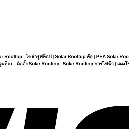
ar Rooftop
|
โซล่ารูฟท็อป
|
Solar Rooftop
คือ
|
PEA
Solar Roo
รูฟท็อป
|
ติดตั้ง S
olar Rooftop
|
Solar Rooftop
การไฟฟ้า
|
แผงโซ