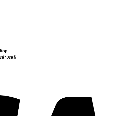
ftop
ล่าเซลล์
V