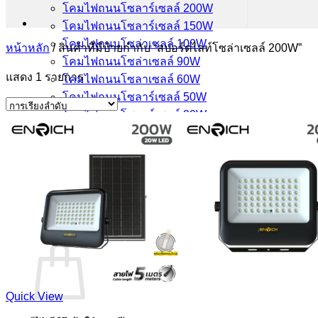
โคมไฟถนนโซลาร์เซลล์ 200W
โคมไฟถนนโซลาร์เซลล์ 150W
โคมไฟถนนโซล่าเซลล์ 100W
หน้าหลัก
/
สินค้าที่มีป้ายกำกับ “สปอร์ตไลท์โซล่าเซลล์ 200W”
โคมไฟถนนโซล่าเซลล์ 90W
แสดง 1 รายการ
โคมไฟถนนโซลาเซลล์ 60W
โคมไฟถนนโซลาร์เซลล์ 50W
โคมไฟถนนโซลาร์เซลล์ 30W
บทความ
ผลงานของเรา
ติดต่อเรา
0
ตะกร้าสินค้า
Quick View