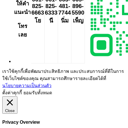
ให้คำ
825-
825-
481-
896-
แนะนำ
6663
6333
7744
5590
โย
นี
นิ่ม
เพ็ญ
โทร
เลย
เราใช้คุกกี้เพื่อพัฒนาประสิทธิภาพ และประสบการณ์ที่ดีในการ
ใช้เว็บไซต์ของคุณ คุณสามารถศึกษารายละเอียดได้ที่
นโยบายความเป็นส่วนตัว
ตั้งค่าคุกกี้
ยอมรับทั้งหมด
Close
Privacy Overview