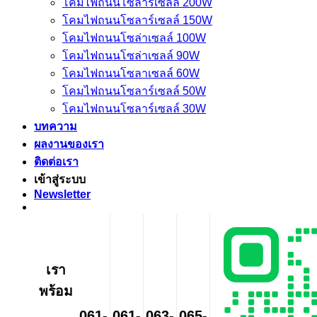
โคมไฟถนนโซลาร์เซลล์ 200W
โคมไฟถนนโซลาร์เซลล์ 150W
โคมไฟถนนโซล่าเซลล์ 100W
โคมไฟถนนโซล่าเซลล์ 90W
โคมไฟถนนโซลาเซลล์ 60W
โคมไฟถนนโซลาร์เซลล์ 50W
โคมไฟถนนโซลาร์เซลล์ 30W
บทความ
ผลงานของเรา
ติดต่อเรา
เข้าสู่ระบบ
Newsletter
เรา
พร้อม
061-
061-
063-
065-