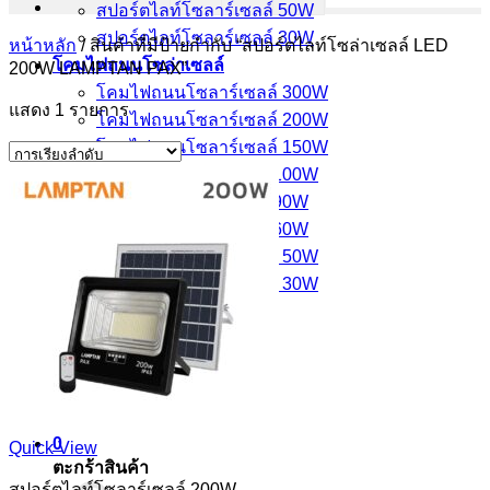
สปอร์ตไลท์โซลาร์เซลล์ 50W
สปอร์ตไลท์โซลาร์เซลล์ 30W
หน้าหลัก
/
สินค้าที่มีป้ายกำกับ “สปอร์ตไลท์โซล่าเซลล์ LED
โคมไฟถนนโซล่าเซลล์
200W LAMPTAN PAX”
โคมไฟถนนโซลาร์เซลล์ 300W
แสดง 1 รายการ
โคมไฟถนนโซลาร์เซลล์ 200W
โคมไฟถนนโซลาร์เซลล์ 150W
โคมไฟถนนโซล่าเซลล์ 100W
โคมไฟถนนโซล่าเซลล์ 90W
โคมไฟถนนโซลาเซลล์ 60W
โคมไฟถนนโซลาร์เซลล์ 50W
โคมไฟถนนโซลาร์เซลล์ 30W
บทความ
ผลงานของเรา
ติดต่อเรา
0
Quick View
ตะกร้าสินค้า
สปอร์ตไลท์โซลาร์เซลล์ 200W