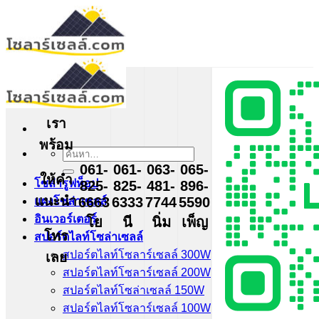
ข้าม
ไป
ยัง
เนื้อหา
เรา
พร้อม
ค้นหา:
061-
061-
063-
065-
ให้คำ
โซล่ารูฟท็อป
825-
825-
481-
896-
แนะนำ
6663
6333
7744
5590
แผงโซล่าเซลล์
อินเวอร์เตอร์
โย
นี
นิ่ม
เพ็ญ
โทร
สปอร์ตไลท์โซล่าเซลล์
สปอร์ตไลท์โซลาร์เซลล์ 300W
เลย
สปอร์ตไลท์โซลาร์เซลล์ 200W
สปอร์ตไลท์โซล่าเซลล์ 150W
สปอร์ตไลท์โซลาร์เซลล์ 100W