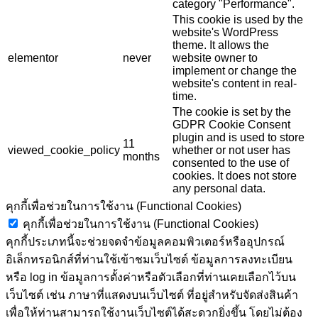
category "Performance".
This cookie is used by the
website's WordPress
theme. It allows the
elementor
never
website owner to
implement or change the
website's content in real-
time.
The cookie is set by the
GDPR Cookie Consent
plugin and is used to store
11
viewed_cookie_policy
whether or not user has
months
consented to the use of
cookies. It does not store
any personal data.
คุกกี้เพื่อช่วยในการใช้งาน (Functional Cookies)
คุกกี้เพื่อช่วยในการใช้งาน (Functional Cookies)
คุกกี้ประเภทนี้จะช่วยจดจำข้อมูลคอมพิวเตอร์หรืออุปกรณ์
อิเล็กทรอนิกส์ที่ท่านใช้เข้าชมเว็บไซต์ ข้อมูลการลงทะเบียน
หรือ log in ข้อมูลการตั้งค่าหรือตัวเลือกที่ท่านเคยเลือกไว้บน
เว็บไซต์ เช่น ภาษาที่แสดงบนเว็บไซต์ ที่อยู่สำหรับจัดส่งสินค้า
เพื่อให้ท่านสามารถใช้งานเว็บไซต์ได้สะดวกยิ่งขึ้น โดยไม่ต้อง