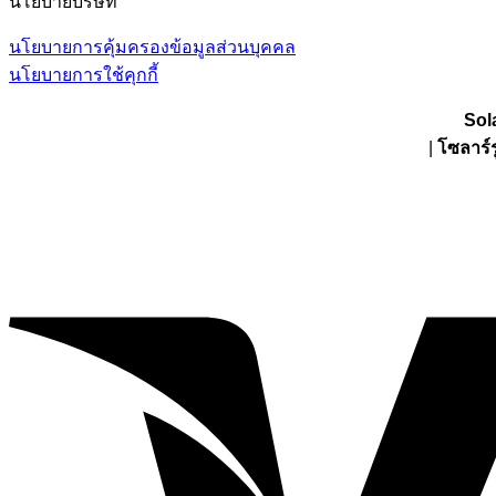
นโยบายบริษัท
นโยบายการคุ้มครองข้อมูลส่วนบุคคล
นโยบายการใช้คุกกี้
Sol
|
โซลาร์