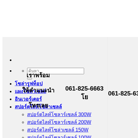
ข้าม
ไป
ยัง
เนื้อหา
ค้นหา:
เราพร้อม
โซล่ารูฟท็อป
061-825-6663
ให้คำแนะนำ
แผงโซล่าเซลล์
061-825-63
โย
อินเวอร์เตอร์
โทรเลย
สปอร์ตไลท์โซล่าเซลล์
สปอร์ตไลท์โซลาร์เซลล์ 300W
สปอร์ตไลท์โซลาร์เซลล์ 200W
สปอร์ตไลท์โซล่าเซลล์ 150W
สปอร์ตไลท์โซลาร์เซลล์ 100W