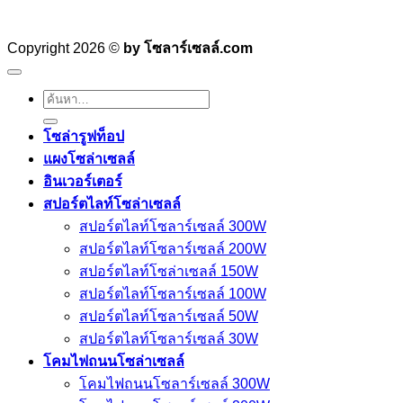
Copyright 2026 ©
by โซลาร์เซลล์.com
ค้นหา:
โซล่ารูฟท็อป
แผงโซล่าเซลล์
อินเวอร์เตอร์
สปอร์ตไลท์โซล่าเซลล์
สปอร์ตไลท์โซลาร์เซลล์ 300W
สปอร์ตไลท์โซลาร์เซลล์ 200W
สปอร์ตไลท์โซล่าเซลล์ 150W
สปอร์ตไลท์โซลาร์เซลล์ 100W
สปอร์ตไลท์โซลาร์เซลล์ 50W
สปอร์ตไลท์โซลาร์เซลล์ 30W
โคมไฟถนนโซล่าเซลล์
โคมไฟถนนโซลาร์เซลล์ 300W