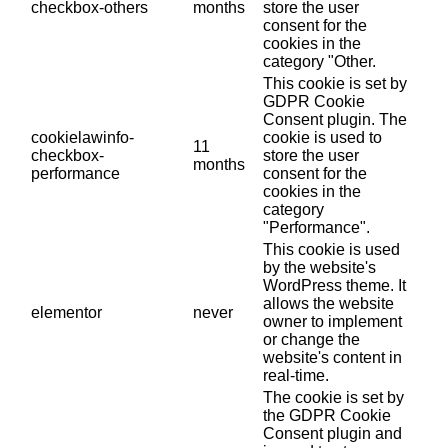
checkbox-others
months
store the user
consent for the
cookies in the
category "Other.
This cookie is set by
GDPR Cookie
Consent plugin. The
cookielawinfo-
cookie is used to
11
checkbox-
store the user
months
performance
consent for the
cookies in the
category
"Performance".
This cookie is used
by the website's
WordPress theme. It
allows the website
elementor
never
owner to implement
or change the
website's content in
real-time.
The cookie is set by
the GDPR Cookie
Consent plugin and