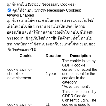
คุกกี้ที่จำเป็น (Strictly Necessary Cookies)
คุกกี้ที่จำเป็น (Strictly Necessary Cookies)
Always Enabled
คุกกี้ประเภทนี้มีความจำเป็นต่อการทำงานของเว็บไซต์
เพื่อให้เว็บไซต์สามารถทำงานได้เป็นปกติ มีความ
ปลอดภัย และทำให้ท่านสามารถเข้าใช้เว็บไซต์ได้ เช่น
การ log in เข้าสู่เว็บไซต์ การยืนยันตัวตน ทั้งนี้ ท่านไม่
สามารถปิดการใช้งานของคุกกี้ประเภทนี้ผ่านระบบของ
เว็บไซต์ของเราได้
Cookie
Duration
Description
The cookie is set by
GDPR cookie
cookielawinfo-
consent to record the
checkbox-
1 year
user consent for the
advertisement
cookies in the
category
"Advertisement".
This cookie is set by
GDPR Cookie
Consent plugin. The
cookielawinfo-
11
cookie is used to