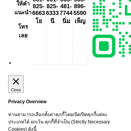
ให้คำ
825-
825-
481-
896-
แนะนำ
6663
6333
7744
5590
โย
นี
นิ่ม
เพ็ญ
โทร
เลย
Close
Privacy Overview
ท่านสามารถเลือกตั้งค่าคุกกี้โดยเปิด/ปิดคุกกี้แต่ละ
ประเภทได้ ยกเว้น คุกกี้ที่จำเป็น (Strictly Necessary
Cookies) ดังนี้