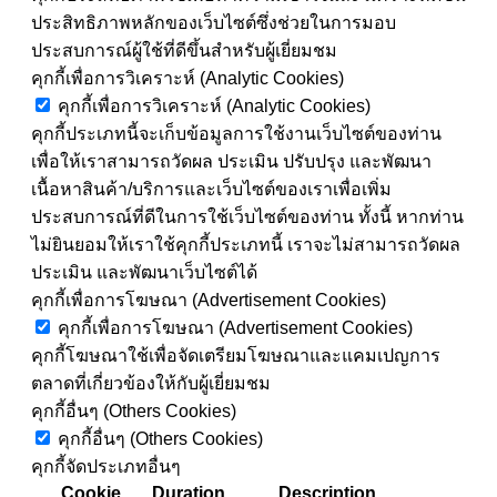
ประสิทธิภาพหลักของเว็บไซต์ซึ่งช่วยในการมอบ
ประสบการณ์ผู้ใช้ที่ดีขึ้นสำหรับผู้เยี่ยมชม
คุกกี้เพื่อการวิเคราะห์ (Analytic Cookies)
คุกกี้เพื่อการวิเคราะห์ (Analytic Cookies)
คุกกี้ประเภทนี้จะเก็บข้อมูลการใช้งานเว็บไซต์ของท่าน
เพื่อให้เราสามารถวัดผล ประเมิน ปรับปรุง และพัฒนา
เนื้อหาสินค้า/บริการและเว็บไซต์ของเราเพื่อเพิ่ม
ประสบการณ์ที่ดีในการใช้เว็บไซต์ของท่าน ทั้งนี้ หากท่าน
ไม่ยินยอมให้เราใช้คุกกี้ประเภทนี้ เราจะไม่สามารถวัดผล
ประเมิน และพัฒนาเว็บไซต์ได้
คุกกี้เพื่อการโฆษณา (Advertisement Cookies)
คุกกี้เพื่อการโฆษณา (Advertisement Cookies)
คุกกี้โฆษณาใช้เพื่อจัดเตรียมโฆษณาและแคมเปญการ
ตลาดที่เกี่ยวข้องให้กับผู้เยี่ยมชม
คุกกี้อื่นๆ (Others Cookies)
คุกกี้อื่นๆ (Others Cookies)
คุกกี้จัดประเภทอื่นๆ
Cookie
Duration
Description