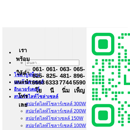
ข้าม
ไป
ยัง
เนื้อหา
เรา
พร้อม
ค้นหา:
061-
061-
063-
065-
ให้คำ
โซล่ารูฟท็อป
825-
825-
481-
896-
แนะนำ
6663
6333
7744
5590
แผงโซล่าเซลล์
อินเวอร์เตอร์
โย
นี
นิ่ม
เพ็ญ
โทร
สปอร์ตไลท์โซล่าเซลล์
สปอร์ตไลท์โซลาร์เซลล์ 300W
เลย
สปอร์ตไลท์โซลาร์เซลล์ 200W
สปอร์ตไลท์โซล่าเซลล์ 150W
สปอร์ตไลท์โซลาร์เซลล์ 100W