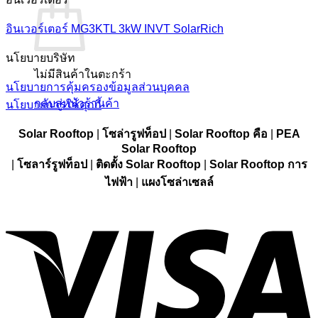
อินเวอร์เตอร์ MG3KTL 3kW INVT SolarRich
นโยบายบริษัท
ไม่มีสินค้าในตะกร้า
นโยบายการคุ้มครองข้อมูลส่วนบุคคล
กลับสู่หน้าร้านค้า
นโยบายการใช้คุกกี้
Solar Rooftop
|
โซล่ารูฟท็อป
|
Solar Rooftop
คือ
|
PEA
Solar Rooftop
|
โซลาร์รูฟท็อป
|
ติดตั้ง S
olar Rooftop
|
Solar Rooftop
การ
ไฟฟ้า
|
แผงโซล่าเซลล์
V