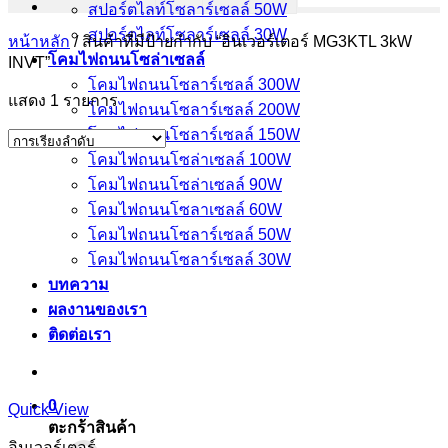
สปอร์ตไลท์โซลาร์เซลล์ 50W
สปอร์ตไลท์โซลาร์เซลล์ 30W
หน้าหลัก
/
สินค้าที่มีป้ายกำกับ “อินเวอร์เตอร์ MG3KTL 3kW
โคมไฟถนนโซล่าเซลล์
INVT”
โคมไฟถนนโซลาร์เซลล์ 300W
แสดง 1 รายการ
โคมไฟถนนโซลาร์เซลล์ 200W
โคมไฟถนนโซลาร์เซลล์ 150W
โคมไฟถนนโซล่าเซลล์ 100W
โคมไฟถนนโซล่าเซลล์ 90W
โคมไฟถนนโซลาเซลล์ 60W
โคมไฟถนนโซลาร์เซลล์ 50W
โคมไฟถนนโซลาร์เซลล์ 30W
บทความ
ผลงานของเรา
ติดต่อเรา
0
Quick View
ตะกร้าสินค้า
อินเวอร์เตอร์