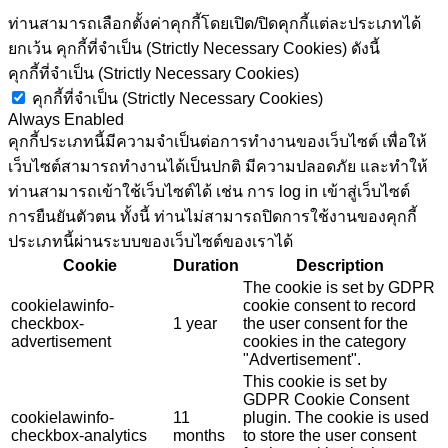
ท่านสามารถเลือกตั้งค่าคุกกี้โดยเปิด/ปิดคุกกี้แต่ละประเภทได้
ยกเว้น คุกกี้ที่จำเป็น (Strictly Necessary Cookies) ดังนี้
คุกกี้ที่จำเป็น (Strictly Necessary Cookies)
คุกกี้ที่จำเป็น (Strictly Necessary Cookies)
Always Enabled
คุกกี้ประเภทนี้มีความจำเป็นต่อการทำงานของเว็บไซต์ เพื่อให้
เว็บไซต์สามารถทำงานได้เป็นปกติ มีความปลอดภัย และทำให้
ท่านสามารถเข้าใช้เว็บไซต์ได้ เช่น การ log in เข้าสู่เว็บไซต์
การยืนยันตัวตน ทั้งนี้ ท่านไม่สามารถปิดการใช้งานของคุกกี้
ประเภทนี้ผ่านระบบของเว็บไซต์ของเราได้
Cookie
Duration
Description
The cookie is set by GDPR
cookielawinfo-
cookie consent to record
checkbox-
1 year
the user consent for the
advertisement
cookies in the category
"Advertisement".
This cookie is set by
GDPR Cookie Consent
cookielawinfo-
11
plugin. The cookie is used
checkbox-analytics
months
to store the user consent