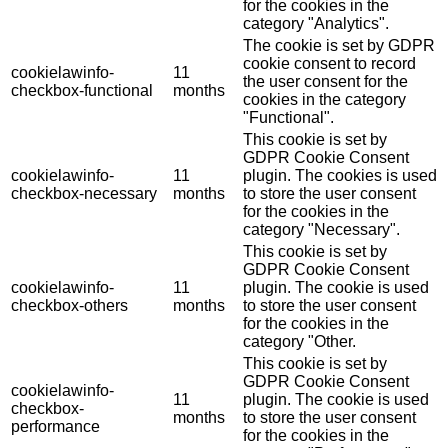
for the cookies in the
category "Analytics".
The cookie is set by GDPR
cookie consent to record
cookielawinfo-
11
the user consent for the
checkbox-functional
months
cookies in the category
"Functional".
This cookie is set by
GDPR Cookie Consent
cookielawinfo-
11
plugin. The cookies is used
checkbox-necessary
months
to store the user consent
for the cookies in the
category "Necessary".
This cookie is set by
GDPR Cookie Consent
cookielawinfo-
11
plugin. The cookie is used
checkbox-others
months
to store the user consent
for the cookies in the
category "Other.
This cookie is set by
GDPR Cookie Consent
cookielawinfo-
11
plugin. The cookie is used
checkbox-
months
to store the user consent
performance
for the cookies in the