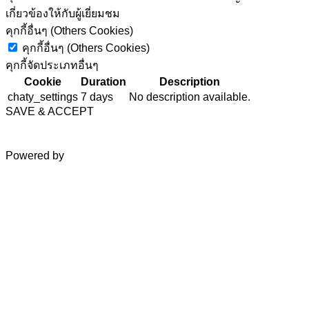
เกี่ยวข้องให้กับผู้เยี่ยมชม
คุกกี้อื่นๆ (Others Cookies)
คุกกี้อื่นๆ (Others Cookies)
คุกกี้จัดประเภทอื่นๆ
Cookie
Duration
Description
chaty_settings
7 days
No description available.
SAVE & ACCEPT
Powered by