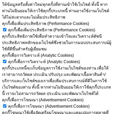
ให้ข้อมูลหรือตั้งค่าใหม่ทุกครั้งที่ท่านเข้าใช้เว็บไซต์ ทั้งนี้ หาก
ท่านไม่ยินยอมให้เราใช้คุกกี้ประเภทนี้ ท่านอาจใช้งานเว็บไซต์
ได้ไม่สะดวกและไม่เต็มประสิทธิภาพ
คุกกี้เพื่อเพิ่มประสิทธิภาพ (Performance Cookies)
คุกกี้เพื่อเพิ่มประสิทธิภาพ (Performance Cookies)
คุกกี้ประสิทธิภาพใช้เพื่อทำความเข้าใจและวิเคราะห์ดัชนี
ประสิทธิภาพหลักของเว็บไซต์ซึ่งช่วยในการมอบประสบการณ์ผู้
ใช้ที่ดีขึ้นสำหรับผู้เยี่ยมชม
คุกกี้เพื่อการวิเคราะห์ (Analytic Cookies)
คุกกี้เพื่อการวิเคราะห์ (Analytic Cookies)
คุกกี้ประเภทนี้จะเก็บข้อมูลการใช้งานเว็บไซต์ของท่าน เพื่อให้
เราสามารถวัดผล ประเมิน ปรับปรุง และพัฒนาเนื้อหาสินค้า/
บริการและเว็บไซต์ของเราเพื่อเพิ่มประสบการณ์ที่ดีในการใช้
เว็บไซต์ของท่าน ทั้งนี้ หากท่านไม่ยินยอมให้เราใช้คุกกี้ประเภท
นี้ เราจะไม่สามารถวัดผล ประเมิน และพัฒนาเว็บไซต์ได้
คุกกี้เพื่อการโฆษณา (Advertisement Cookies)
คุกกี้เพื่อการโฆษณา (Advertisement Cookies)
คุกกี้โฆษณาใช้เพื่อจัดเตรียมโฆษณาและแคมเปญการตลาดที่