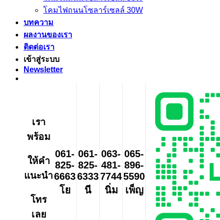
โคมไฟถนนโซลาร์เซลล์ 30W
บทความ
ผลงานของเรา
ติดต่อเรา
เข้าสู่ระบบ
Newsletter
เรา
พร้อม
061-
061-
063-
065-
ให้คำ
825-
825-
481-
896-
แนะนำ
6663
6333
7744
5590
โย
นี
นิ่ม
เพ็ญ
โทร
เลย