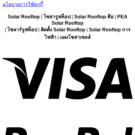
นโยบายการใช้คุกกี้
Solar Rooftop
|
โซล่ารูฟท็อป
|
Solar Rooftop
คือ
|
PEA
Solar Rooftop
|
โซลาร์รูฟท็อป
|
ติดตั้ง S
olar Rooftop
|
Solar Rooftop
การ
ไฟฟ้า
|
แผงโซล่าเซลล์
V
P