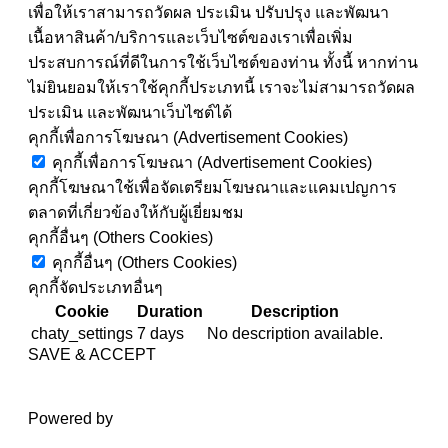
เพื่อให้เราสามารถวัดผล ประเมิน ปรับปรุง และพัฒนา
เนื้อหาสินค้า/บริการและเว็บไซต์ของเราเพื่อเพิ่ม
ประสบการณ์ที่ดีในการใช้เว็บไซต์ของท่าน ทั้งนี้ หากท่าน
ไม่ยินยอมให้เราใช้คุกกี้ประเภทนี้ เราจะไม่สามารถวัดผล
ประเมิน และพัฒนาเว็บไซต์ได้
คุกกี้เพื่อการโฆษณา (Advertisement Cookies)
คุกกี้เพื่อการโฆษณา (Advertisement Cookies)
คุกกี้โฆษณาใช้เพื่อจัดเตรียมโฆษณาและแคมเปญการ
ตลาดที่เกี่ยวข้องให้กับผู้เยี่ยมชม
คุกกี้อื่นๆ (Others Cookies)
คุกกี้อื่นๆ (Others Cookies)
คุกกี้จัดประเภทอื่นๆ
Cookie
Duration
Description
chaty_settings
7 days
No description available.
SAVE & ACCEPT
Powered by