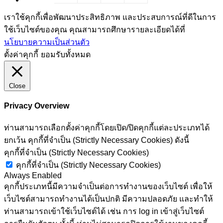
เราใช้คุกกี้เพื่อพัฒนาประสิทธิภาพ และประสบการณ์ที่ดีในการ
ใช้เว็บไซต์ของคุณ คุณสามารถศึกษารายละเอียดได้ที่
นโยบายความเป็นส่วนตัว
ตั้งค่าคุกกี้
ยอมรับทั้งหมด
Close
Privacy Overview
ท่านสามารถเลือกตั้งค่าคุกกี้โดยเปิด/ปิดคุกกี้แต่ละประเภทได้
ยกเว้น คุกกี้ที่จำเป็น (Strictly Necessary Cookies) ดังนี้
คุกกี้ที่จำเป็น (Strictly Necessary Cookies)
คุกกี้ที่จำเป็น (Strictly Necessary Cookies)
Always Enabled
คุกกี้ประเภทนี้มีความจำเป็นต่อการทำงานของเว็บไซต์ เพื่อให้
เว็บไซต์สามารถทำงานได้เป็นปกติ มีความปลอดภัย และทำให้
ท่านสามารถเข้าใช้เว็บไซต์ได้ เช่น การ log in เข้าสู่เว็บไซต์