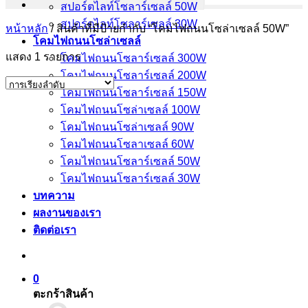
สปอร์ตไลท์โซลาร์เซลล์ 50W
สปอร์ตไลท์โซลาร์เซลล์ 30W
หน้าหลัก
/
สินค้าที่มีป้ายกำกับ “โคมไฟถนนโซล่าเซลล์ 50W”
โคมไฟถนนโซล่าเซลล์
แสดง 1 รายการ
โคมไฟถนนโซลาร์เซลล์ 300W
โคมไฟถนนโซลาร์เซลล์ 200W
โคมไฟถนนโซลาร์เซลล์ 150W
โคมไฟถนนโซล่าเซลล์ 100W
โคมไฟถนนโซล่าเซลล์ 90W
โคมไฟถนนโซลาเซลล์ 60W
โคมไฟถนนโซลาร์เซลล์ 50W
โคมไฟถนนโซลาร์เซลล์ 30W
บทความ
ผลงานของเรา
ติดต่อเรา
0
ตะกร้าสินค้า