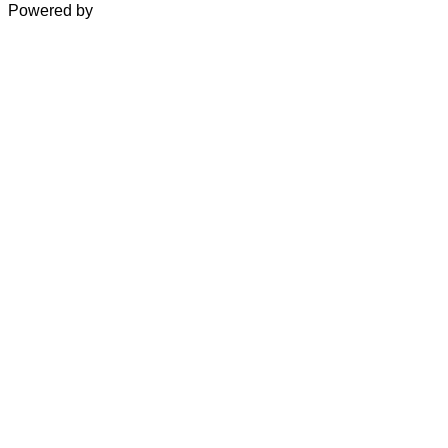
Powered by