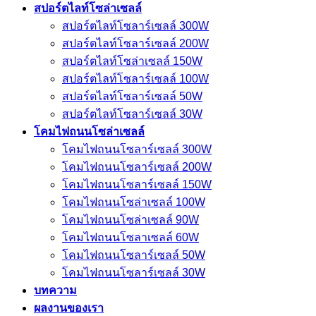
สปอร์ตไลท์โซล่าเซลล์
สปอร์ตไลท์โซลาร์เซลล์ 300W
สปอร์ตไลท์โซลาร์เซลล์ 200W
สปอร์ตไลท์โซล่าเซลล์ 150W
สปอร์ตไลท์โซลาร์เซลล์ 100W
สปอร์ตไลท์โซลาร์เซลล์ 50W
สปอร์ตไลท์โซลาร์เซลล์ 30W
โคมไฟถนนโซล่าเซลล์
โคมไฟถนนโซลาร์เซลล์ 300W
โคมไฟถนนโซลาร์เซลล์ 200W
โคมไฟถนนโซลาร์เซลล์ 150W
โคมไฟถนนโซล่าเซลล์ 100W
โคมไฟถนนโซล่าเซลล์ 90W
โคมไฟถนนโซลาเซลล์ 60W
โคมไฟถนนโซลาร์เซลล์ 50W
โคมไฟถนนโซลาร์เซลล์ 30W
บทความ
ผลงานของเรา