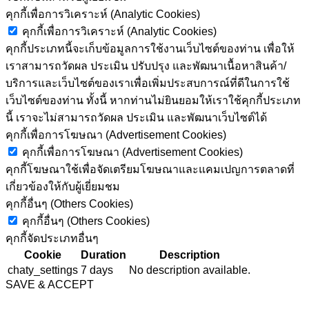
คุกกี้เพื่อการวิเคราะห์ (Analytic Cookies)
คุกกี้เพื่อการวิเคราะห์ (Analytic Cookies)
คุกกี้ประเภทนี้จะเก็บข้อมูลการใช้งานเว็บไซต์ของท่าน เพื่อให้
เราสามารถวัดผล ประเมิน ปรับปรุง และพัฒนาเนื้อหาสินค้า/
บริการและเว็บไซต์ของเราเพื่อเพิ่มประสบการณ์ที่ดีในการใช้
เว็บไซต์ของท่าน ทั้งนี้ หากท่านไม่ยินยอมให้เราใช้คุกกี้ประเภท
นี้ เราจะไม่สามารถวัดผล ประเมิน และพัฒนาเว็บไซต์ได้
คุกกี้เพื่อการโฆษณา (Advertisement Cookies)
คุกกี้เพื่อการโฆษณา (Advertisement Cookies)
คุกกี้โฆษณาใช้เพื่อจัดเตรียมโฆษณาและแคมเปญการตลาดที่
เกี่ยวข้องให้กับผู้เยี่ยมชม
คุกกี้อื่นๆ (Others Cookies)
คุกกี้อื่นๆ (Others Cookies)
คุกกี้จัดประเภทอื่นๆ
Cookie
Duration
Description
chaty_settings
7 days
No description available.
SAVE & ACCEPT