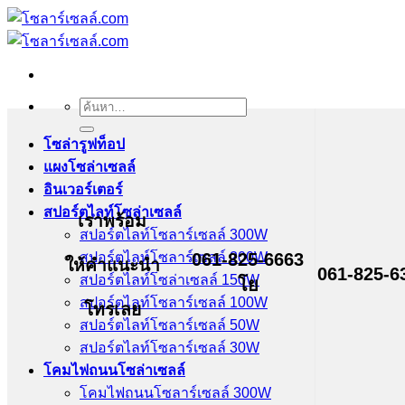
ข้าม
ไป
ยัง
เนื้อหา
ค้นหา:
โซล่ารูฟท็อป
แผงโซล่าเซลล์
อินเวอร์เตอร์
สปอร์ตไลท์โซล่าเซลล์
เราพร้อม
สปอร์ตไลท์โซลาร์เซลล์ 300W
สปอร์ตไลท์โซลาร์เซลล์ 200W
061-825-6663
ให้คำแนะนำ
061-825-63
สปอร์ตไลท์โซล่าเซลล์ 150W
โย
สปอร์ตไลท์โซลาร์เซลล์ 100W
โทรเลย
สปอร์ตไลท์โซลาร์เซลล์ 50W
สปอร์ตไลท์โซลาร์เซลล์ 30W
โคมไฟถนนโซล่าเซลล์
โคมไฟถนนโซลาร์เซลล์ 300W