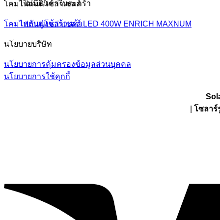
ไม่มีสินค้าในตะกร้า
โคมไฟถนนโซล่าเซลล์
กลับสู่หน้าร้านค้า
โคมไฟถนนโซล่าเซลล์ LED 400W ENRICH MAXNUM
นโยบายบริษัท
นโยบายการคุ้มครองข้อมูลส่วนบุคคล
นโยบายการใช้คุกกี้
Sol
|
โซลาร์