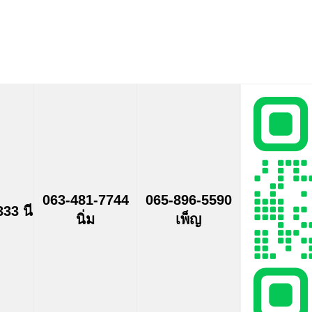
063-481-7744
065-896-5590
33 นี
นิ่ม
เพ็ญ