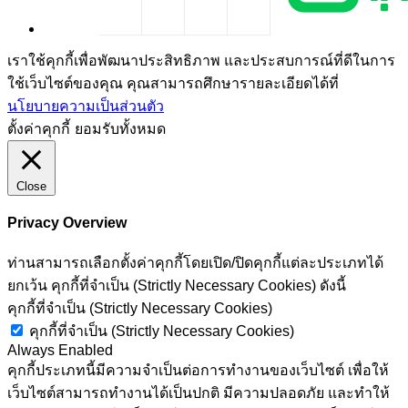
เราใช้คุกกี้เพื่อพัฒนาประสิทธิภาพ และประสบการณ์ที่ดีในการ
ใช้เว็บไซต์ของคุณ คุณสามารถศึกษารายละเอียดได้ที่
นโยบายความเป็นส่วนตัว
ตั้งค่าคุกกี้
ยอมรับทั้งหมด
Close
Privacy Overview
ท่านสามารถเลือกตั้งค่าคุกกี้โดยเปิด/ปิดคุกกี้แต่ละประเภทได้
ยกเว้น คุกกี้ที่จำเป็น (Strictly Necessary Cookies) ดังนี้
คุกกี้ที่จำเป็น (Strictly Necessary Cookies)
คุกกี้ที่จำเป็น (Strictly Necessary Cookies)
Always Enabled
คุกกี้ประเภทนี้มีความจำเป็นต่อการทำงานของเว็บไซต์ เพื่อให้
เว็บไซต์สามารถทำงานได้เป็นปกติ มีความปลอดภัย และทำให้