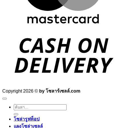
D
Copyright 2026 ©
by โซลาร์เซลล์.com
ค้นหา:
โซล่ารูฟท็อป
แผงโซล่าเซลล์