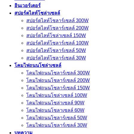
อินเวอร์เตอร์
สปอร์ตไลท์โซล่าเซลล์
สปอร์ตไลท์โซลาร์เซลล์ 300W
สปอร์ตไลท์โซลาร์เซลล์ 200W
สปอร์ตไลท์โซล่าเซลล์ 150W
สปอร์ตไลท์โซลาร์เซลล์ 100W
สปอร์ตไลท์โซลาร์เซลล์ 50W
สปอร์ตไลท์โซลาร์เซลล์ 30W
โคมไฟถนนโซล่าเซลล์
โคมไฟถนนโซลาร์เซลล์ 300W
โคมไฟถนนโซลาร์เซลล์ 200W
โคมไฟถนนโซลาร์เซลล์ 150W
โคมไฟถนนโซล่าเซลล์ 100W
โคมไฟถนนโซล่าเซลล์ 90W
โคมไฟถนนโซลาเซลล์ 60W
โคมไฟถนนโซลาร์เซลล์ 50W
โคมไฟถนนโซลาร์เซลล์ 30W
บทความ