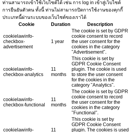
ท่านสามารถเข้าใช้เว็บไซต์ได้ เช่น การ log in เข้าสู่เว็บไซต์
การยืนยันตัวตน ทั้งนี้ ท่านไม่สามารถปิดการใช้งานของคุกกี้
ประเภทนี้ผ่านระบบของเว็บไซต์ของเราได้
Cookie
Duration
Description
The cookie is set by GDPR
cookielawinfo-
cookie consent to record
checkbox-
1 year
the user consent for the
advertisement
cookies in the category
"Advertisement".
This cookie is set by
GDPR Cookie Consent
cookielawinfo-
11
plugin. The cookie is used
checkbox-analytics
months
to store the user consent
for the cookies in the
category "Analytics".
The cookie is set by GDPR
cookie consent to record
cookielawinfo-
11
the user consent for the
checkbox-functional
months
cookies in the category
"Functional".
This cookie is set by
GDPR Cookie Consent
cookielawinfo-
11
plugin. The cookies is used