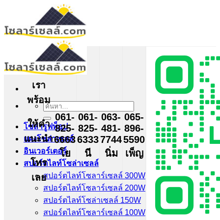
ข้าม
ไป
ยัง
เนื้อหา
เรา
พร้อม
ค้นหา:
061-
061-
063-
065-
ให้คำ
โซล่ารูฟท็อป
825-
825-
481-
896-
แนะนำ
6663
6333
7744
5590
แผงโซล่าเซลล์
อินเวอร์เตอร์
โย
นี
นิ่ม
เพ็ญ
โทร
สปอร์ตไลท์โซล่าเซลล์
สปอร์ตไลท์โซลาร์เซลล์ 300W
เลย
สปอร์ตไลท์โซลาร์เซลล์ 200W
สปอร์ตไลท์โซล่าเซลล์ 150W
สปอร์ตไลท์โซลาร์เซลล์ 100W