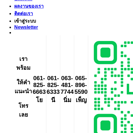
ผลงานของเรา
ติดต่อเรา
เข้าสู่ระบบ
Newsletter
เรา
พร้อม
061-
061-
063-
065-
ให้คำ
825-
825-
481-
896-
แนะนำ
6663
6333
7744
5590
โย
นี
นิ่ม
เพ็ญ
โทร
เลย