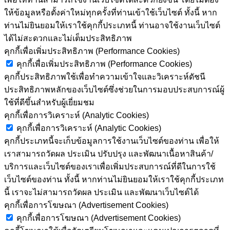
ให้ข้อมูลหรือตั้งค่าใหม่ทุกครั้งที่ท่านเข้าใช้เว็บไซต์ ทั้งนี้ หาก
ท่านไม่ยินยอมให้เราใช้คุกกี้ประเภทนี้ ท่านอาจใช้งานเว็บไซต์
ได้ไม่สะดวกและไม่เต็มประสิทธิภาพ
คุกกี้เพื่อเพิ่มประสิทธิภาพ (Performance Cookies)
คุกกี้เพื่อเพิ่มประสิทธิภาพ (Performance Cookies)
คุกกี้ประสิทธิภาพใช้เพื่อทำความเข้าใจและวิเคราะห์ดัชนี
ประสิทธิภาพหลักของเว็บไซต์ซึ่งช่วยในการมอบประสบการณ์ผู้
ใช้ที่ดีขึ้นสำหรับผู้เยี่ยมชม
คุกกี้เพื่อการวิเคราะห์ (Analytic Cookies)
คุกกี้เพื่อการวิเคราะห์ (Analytic Cookies)
คุกกี้ประเภทนี้จะเก็บข้อมูลการใช้งานเว็บไซต์ของท่าน เพื่อให้
เราสามารถวัดผล ประเมิน ปรับปรุง และพัฒนาเนื้อหาสินค้า/
บริการและเว็บไซต์ของเราเพื่อเพิ่มประสบการณ์ที่ดีในการใช้
เว็บไซต์ของท่าน ทั้งนี้ หากท่านไม่ยินยอมให้เราใช้คุกกี้ประเภท
นี้ เราจะไม่สามารถวัดผล ประเมิน และพัฒนาเว็บไซต์ได้
คุกกี้เพื่อการโฆษณา (Advertisement Cookies)
คุกกี้เพื่อการโฆษณา (Advertisement Cookies)