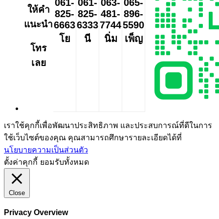
061-
061-
063-
065-
ให้คำ
825-
825-
481-
896-
แนะนำ
6663
6333
7744
5590
โย
นี
นิ่ม
เพ็ญ
โทร
เลย
เราใช้คุกกี้เพื่อพัฒนาประสิทธิภาพ และประสบการณ์ที่ดีในการ
ใช้เว็บไซต์ของคุณ คุณสามารถศึกษารายละเอียดได้ที่
นโยบายความเป็นส่วนตัว
ตั้งค่าคุกกี้
ยอมรับทั้งหมด
Close
Privacy Overview