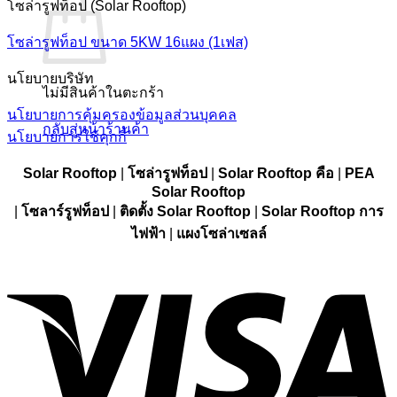
โซล่ารูฟท็อป (Solar Rooftop)
โซล่ารูฟท็อป ขนาด 5KW 16แผง (1เฟส)
นโยบายบริษัท
ไม่มีสินค้าในตะกร้า
นโยบายการคุ้มครองข้อมูลส่วนบุคคล
กลับสู่หน้าร้านค้า
นโยบายการใช้คุกกี้
Solar Rooftop
|
โซล่ารูฟท็อป
|
Solar Rooftop
คือ
|
PEA
Solar Rooftop
|
โซลาร์รูฟท็อป
|
ติดตั้ง S
olar Rooftop
|
Solar Rooftop
การ
ไฟฟ้า
|
แผงโซล่าเซลล์
V