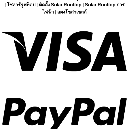
|
โซลาร์รูฟท็อป
|
ติดตั้ง S
olar Rooftop
|
Solar Rooftop
การ
ไฟฟ้า
|
แผงโซล่าเซลล์
V
P