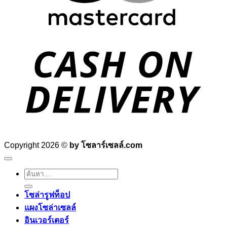
D
Copyright 2026 ©
by โซลาร์เซลล์.com
ค้นหา:
โซล่ารูฟท็อป
แผงโซล่าเซลล์
อินเวอร์เตอร์