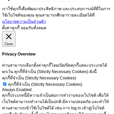
เราใช้คุกกี้เพื่อพัฒนาประสิทธิภาพ และประสบการณ์ที่ดีในการ
ใช้เว็บไซต์ของคุณ คุณสามารถศึกษารายละเอียดได้ที่
นโยบายความเป็นส่วนตัว
ตั้งค่าคุกกี้
ยอมรับทั้งหมด
Close
Privacy Overview
ท่านสามารถเลือกตั้งค่าคุกกี้โดยเปิด/ปิดคุกกี้แต่ละประเภทได้
ยกเว้น คุกกี้ที่จำเป็น (Strictly Necessary Cookies) ดังนี้
คุกกี้ที่จำเป็น (Strictly Necessary Cookies)
คุกกี้ที่จำเป็น (Strictly Necessary Cookies)
Always Enabled
คุกกี้ประเภทนี้มีความจำเป็นต่อการทำงานของเว็บไซต์ เพื่อให้
เว็บไซต์สามารถทำงานได้เป็นปกติ มีความปลอดภัย และทำให้
ท่านสามารถเข้าใช้เว็บไซต์ได้ เช่น การ log in เข้าสู่เว็บไซต์