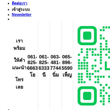
ติดต่อเรา
เข้าสู่ระบบ
Newsletter
เรา
พร้อม
061-
061-
063-
065-
ให้คำ
825-
825-
481-
896-
แนะนำ
6663
6333
7744
5590
โย
นี
นิ่ม
เพ็ญ
โทร
เลย