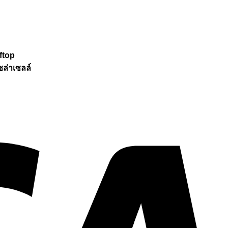
ftop
ล่าเซลล์
V