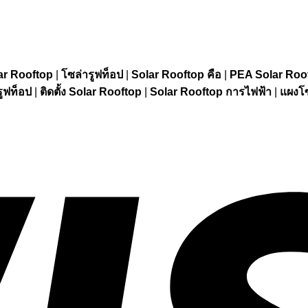
ar Rooftop
|
โซล่ารูฟท็อป
|
Solar Rooftop
คือ
|
PEA
Solar Roo
รูฟท็อป
|
ติดตั้ง S
olar Rooftop
|
Solar Rooftop
การไฟฟ้า
|
แผงโซ