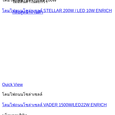
โคมไฟถนนโซลาร์เซลล์ 200W
ไม่มีสินค้าในตะกร้า
โคมไฟถนนโซล่าเซลล์ STELLAR 200W / LED 10W ENRICH
กลับสู่หน้าร้านค้า
Quick View
โคมไฟถนนโซล่าเซลล์
โคมไฟถนนโซล่าเซลล์ VADER 1500W/LED22W ENRICH