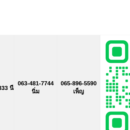
063-481-7744
065-896-5590
33 นี
นิ่ม
เพ็ญ