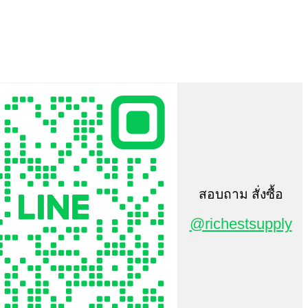
สอบถาม สั่งซื้อ
@richestsupply