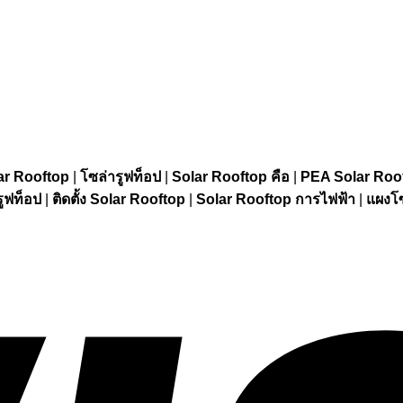
ar Rooftop
|
โซล่ารูฟท็อป
|
Solar Rooftop
คือ
|
PEA
Solar Roo
รูฟท็อป
|
ติดตั้ง S
olar Rooftop
|
Solar Rooftop
การไฟฟ้า
|
แผงโซ