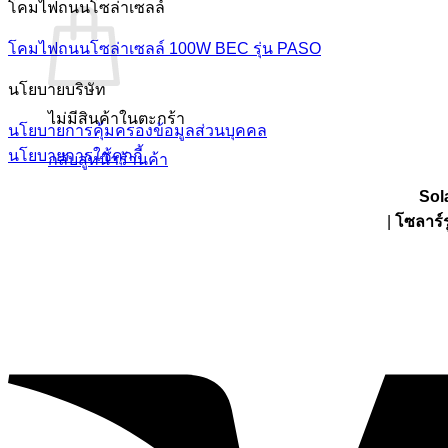
โคมไฟถนนโซล่าเซลล์
โคมไฟถนนโซล่าเซลล์ 100W BEC รุ่น PASO
นโยบายบริษัท
ไม่มีสินค้าในตะกร้า
นโยบายการคุ้มครองข้อมูลส่วนบุคคล
นโยบายการใช้คุกกี้
กลับสู่หน้าร้านค้า
Sol
|
โซลาร์