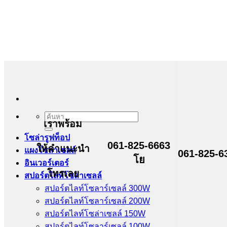
ข้าม
ไป
ยัง
เนื้อหา
ค้นหา:
เราพร้อม
โซล่ารูฟท็อป
061-825-6663
ให้คำแนะนำ
แผงโซล่าเซลล์
061-825-63
โย
อินเวอร์เตอร์
โทรเลย
สปอร์ตไลท์โซล่าเซลล์
สปอร์ตไลท์โซลาร์เซลล์ 300W
สปอร์ตไลท์โซลาร์เซลล์ 200W
สปอร์ตไลท์โซล่าเซลล์ 150W
สปอร์ตไลท์โซลาร์เซลล์ 100W