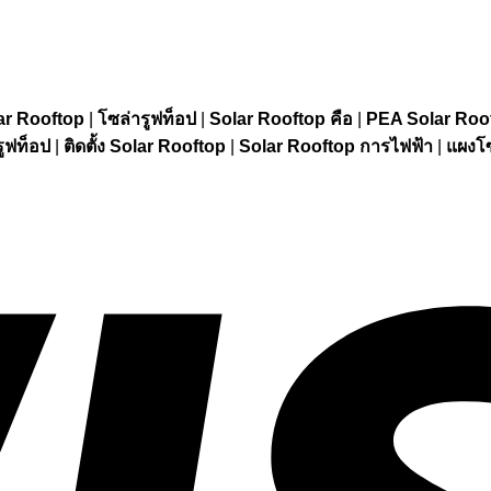
ar Rooftop
|
โซล่ารูฟท็อป
|
Solar Rooftop
คือ
|
PEA
Solar Roo
รูฟท็อป
|
ติดตั้ง S
olar Rooftop
|
Solar Rooftop
การไฟฟ้า
|
แผงโซ