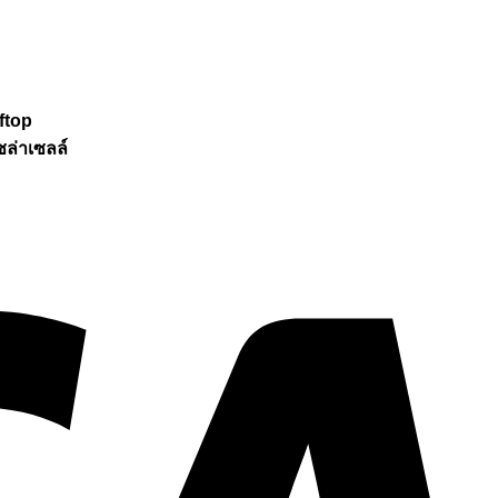
ftop
ล่าเซลล์
V