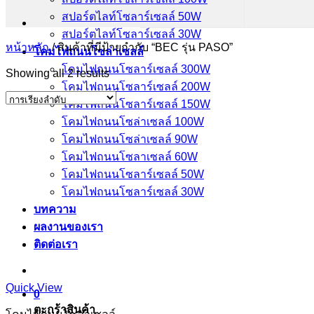
สปอร์ตไลท์โซลาร์เซลล์ 50W
สปอร์ตไลท์โซลาร์เซลล์ 30W
หน้าหลัก
/
สินค้าที่มีป้ายกำกับ “BEC รุ่น PASO”
โคมไฟถนนโซล่าเซลล์
โคมไฟถนนโซลาร์เซลล์ 300W
Showing all 2 results
โคมไฟถนนโซลาร์เซลล์ 200W
โคมไฟถนนโซลาร์เซลล์ 150W
โคมไฟถนนโซล่าเซลล์ 100W
โคมไฟถนนโซล่าเซลล์ 90W
โคมไฟถนนโซลาเซลล์ 60W
โคมไฟถนนโซลาร์เซลล์ 50W
โคมไฟถนนโซลาร์เซลล์ 30W
บทความ
ผลงานของเรา
ติดต่อเรา
Quick View
0
ตะกร้าสินค้า