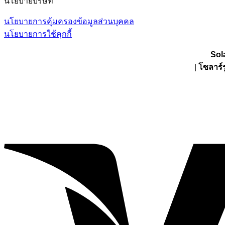
นโยบายบริษัท
นโยบายการคุ้มครองข้อมูลส่วนบุคคล
นโยบายการใช้คุกกี้
Sol
|
โซลาร์