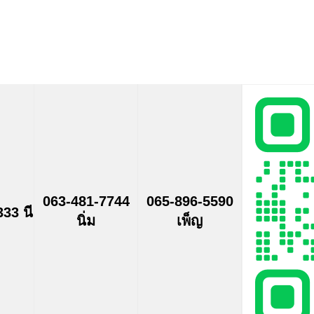
063-481-7744
065-896-5590
33 นี
นิ่ม
เพ็ญ