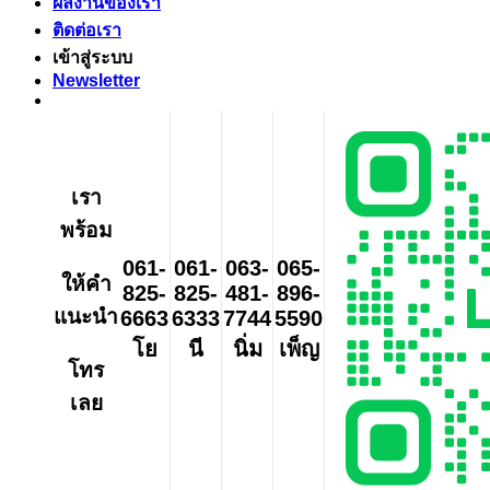
ผลงานของเรา
ติดต่อเรา
เข้าสู่ระบบ
Newsletter
เรา
พร้อม
061-
061-
063-
065-
ให้คำ
825-
825-
481-
896-
แนะนำ
6663
6333
7744
5590
โย
นี
นิ่ม
เพ็ญ
โทร
เลย