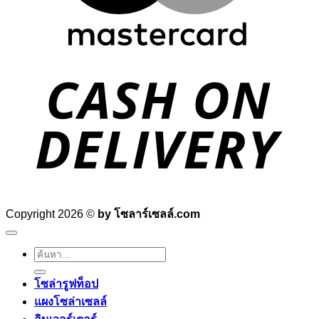
D
Copyright 2026 ©
by โซลาร์เซลล์.com
ค้นหา:
โซล่ารูฟท็อป
แผงโซล่าเซลล์