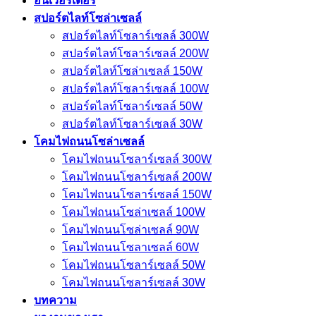
อินเวอร์เตอร์
สปอร์ตไลท์โซล่าเซลล์
สปอร์ตไลท์โซลาร์เซลล์ 300W
สปอร์ตไลท์โซลาร์เซลล์ 200W
สปอร์ตไลท์โซล่าเซลล์ 150W
สปอร์ตไลท์โซลาร์เซลล์ 100W
สปอร์ตไลท์โซลาร์เซลล์ 50W
สปอร์ตไลท์โซลาร์เซลล์ 30W
โคมไฟถนนโซล่าเซลล์
โคมไฟถนนโซลาร์เซลล์ 300W
โคมไฟถนนโซลาร์เซลล์ 200W
โคมไฟถนนโซลาร์เซลล์ 150W
โคมไฟถนนโซล่าเซลล์ 100W
โคมไฟถนนโซล่าเซลล์ 90W
โคมไฟถนนโซลาเซลล์ 60W
โคมไฟถนนโซลาร์เซลล์ 50W
โคมไฟถนนโซลาร์เซลล์ 30W
บทความ