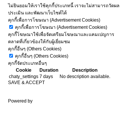
ไม่ยินยอมให้เราใช้คุกกี้ประเภทนี้ เราจะไม่สามารถวัดผล
ประเมิน และพัฒนาเว็บไซต์ได้
คุกกี้เพื่อการโฆษณา (Advertisement Cookies)
คุกกี้เพื่อการโฆษณา (Advertisement Cookies)
คุกกี้โฆษณาใช้เพื่อจัดเตรียมโฆษณาและแคมเปญการ
ตลาดที่เกี่ยวข้องให้กับผู้เยี่ยมชม
คุกกี้อื่นๆ (Others Cookies)
คุกกี้อื่นๆ (Others Cookies)
คุกกี้จัดประเภทอื่นๆ
Cookie
Duration
Description
chaty_settings
7 days
No description available.
SAVE & ACCEPT
Powered by