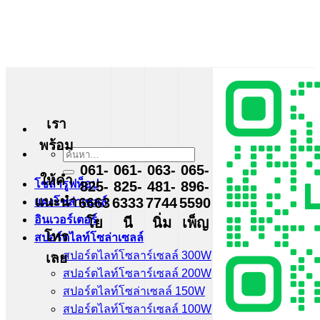
ข้าม
ไป
ยัง
เนื้อหา
เรา
พร้อม
ค้นหา:
061-
061-
063-
065-
ให้คำ
โซล่ารูฟท็อป
825-
825-
481-
896-
แนะนำ
6663
6333
7744
5590
แผงโซล่าเซลล์
อินเวอร์เตอร์
โย
นี
นิ่ม
เพ็ญ
โทร
สปอร์ตไลท์โซล่าเซลล์
สปอร์ตไลท์โซลาร์เซลล์ 300W
เลย
สปอร์ตไลท์โซลาร์เซลล์ 200W
สปอร์ตไลท์โซล่าเซลล์ 150W
สปอร์ตไลท์โซลาร์เซลล์ 100W