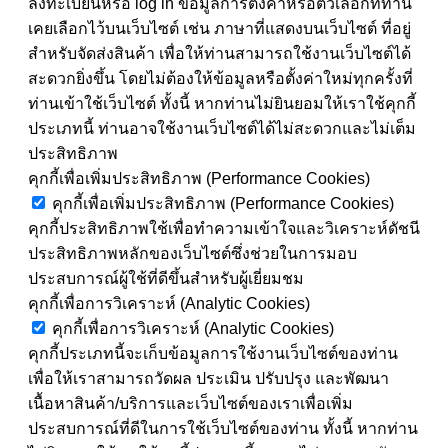
ลงทะเบียนหรือ log in ข้อมูลการตั้งค่าหรือตัวเลือกที่ท่าน
เคยเลือกไว้บนเว็บไซต์ เช่น ภาษาที่แสดงบนเว็บไซต์ ที่อยู่
สำหรับจัดส่งสินค้า เพื่อให้ท่านสามารถใช้งานเว็บไซต์ได้
สะดวกยิ่งขึ้น โดยไม่ต้องให้ข้อมูลหรือตั้งค่าใหม่ทุกครั้งที่
ท่านเข้าใช้เว็บไซต์ ทั้งนี้ หากท่านไม่ยินยอมให้เราใช้คุกกี้
ประเภทนี้ ท่านอาจใช้งานเว็บไซต์ได้ไม่สะดวกและไม่เต็ม
ประสิทธิภาพ
คุกกี้เพื่อเพิ่มประสิทธิภาพ (Performance Cookies)
คุกกี้เพื่อเพิ่มประสิทธิภาพ (Performance Cookies)
คุกกี้ประสิทธิภาพใช้เพื่อทำความเข้าใจและวิเคราะห์ดัชนี
ประสิทธิภาพหลักของเว็บไซต์ซึ่งช่วยในการมอบ
ประสบการณ์ผู้ใช้ที่ดีขึ้นสำหรับผู้เยี่ยมชม
คุกกี้เพื่อการวิเคราะห์ (Analytic Cookies)
คุกกี้เพื่อการวิเคราะห์ (Analytic Cookies)
คุกกี้ประเภทนี้จะเก็บข้อมูลการใช้งานเว็บไซต์ของท่าน
เพื่อให้เราสามารถวัดผล ประเมิน ปรับปรุง และพัฒนา
เนื้อหาสินค้า/บริการและเว็บไซต์ของเราเพื่อเพิ่ม
ประสบการณ์ที่ดีในการใช้เว็บไซต์ของท่าน ทั้งนี้ หากท่าน