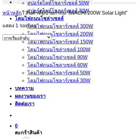
สปอร์ตไลท์โซลาร์เซลล์ 50W
สปอร์ตไลท์โซลาร์เซลล์ 30W
หน้าหลัก
/
สินค้าที่มีป้ายกำกับ “IWACHI 200W Solar Light”
โคมไฟถนนโซล่าเซลล์
แสดง 1 รายการ
โคมไฟถนนโซลาร์เซลล์ 300W
โคมไฟถนนโซลาร์เซลล์ 200W
โคมไฟถนนโซลาร์เซลล์ 150W
โคมไฟถนนโซล่าเซลล์ 100W
โคมไฟถนนโซล่าเซลล์ 90W
โคมไฟถนนโซลาเซลล์ 60W
โคมไฟถนนโซลาร์เซลล์ 50W
โคมไฟถนนโซลาร์เซลล์ 30W
บทความ
ผลงานของเรา
ติดต่อเรา
0
ตะกร้าสินค้า