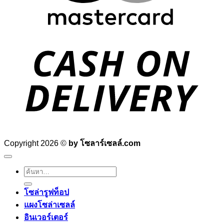
D
Copyright 2026 ©
by โซลาร์เซลล์.com
ค้นหา:
โซล่ารูฟท็อป
แผงโซล่าเซลล์
อินเวอร์เตอร์