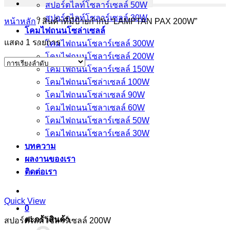
สปอร์ตไลท์โซลาร์เซลล์ 50W
สปอร์ตไลท์โซลาร์เซลล์ 30W
หน้าหลัก
/
สินค้าที่มีป้ายกำกับ “LAMPTAN PAX 200W”
โคมไฟถนนโซล่าเซลล์
แสดง 1 รายการ
โคมไฟถนนโซลาร์เซลล์ 300W
โคมไฟถนนโซลาร์เซลล์ 200W
โคมไฟถนนโซลาร์เซลล์ 150W
โคมไฟถนนโซล่าเซลล์ 100W
โคมไฟถนนโซล่าเซลล์ 90W
โคมไฟถนนโซลาเซลล์ 60W
โคมไฟถนนโซลาร์เซลล์ 50W
โคมไฟถนนโซลาร์เซลล์ 30W
บทความ
ผลงานของเรา
ติดต่อเรา
Quick View
0
ตะกร้าสินค้า
สปอร์ตไลท์โซลาร์เซลล์ 200W