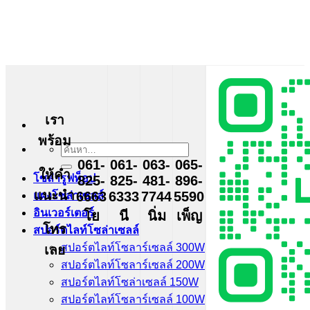
ข้าม
ไป
ยัง
เนื้อหา
เรา
พร้อม
ค้นหา:
061-
061-
063-
065-
ให้คำ
โซล่ารูฟท็อป
825-
825-
481-
896-
แนะนำ
6663
6333
7744
5590
แผงโซล่าเซลล์
อินเวอร์เตอร์
โย
นี
นิ่ม
เพ็ญ
โทร
สปอร์ตไลท์โซล่าเซลล์
สปอร์ตไลท์โซลาร์เซลล์ 300W
เลย
สปอร์ตไลท์โซลาร์เซลล์ 200W
สปอร์ตไลท์โซล่าเซลล์ 150W
สปอร์ตไลท์โซลาร์เซลล์ 100W