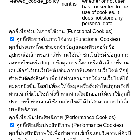
viewed_cookie_policy
whether or not user
months
has consented to the
use of cookies. It
does not store any
personal data.
คุกกี้เพื่อช่วยในการใช้งาน (Functional Cookies)
คุกกี้เพื่อช่วยในการใช้งาน (Functional Cookies)
คุกกี้ประเภทนี้จะช่วยจดจำข้อมูลคอมพิวเตอร์หรือ
อุปกรณ์อิเล็กทรอนิกส์ที่ท่านใช้เข้าชมเว็บไซต์ ข้อมูลการ
ลงทะเบียนหรือ log in ข้อมูลการตั้งค่าหรือตัวเลือกที่ท่าน
เคยเลือกไว้บนเว็บไซต์ เช่น ภาษาที่แสดงบนเว็บไซต์ ที่อยู่
สำหรับจัดส่งสินค้า เพื่อให้ท่านสามารถใช้งานเว็บไซต์ได้
สะดวกยิ่งขึ้น โดยไม่ต้องให้ข้อมูลหรือตั้งค่าใหม่ทุกครั้งที่
ท่านเข้าใช้เว็บไซต์ ทั้งนี้ หากท่านไม่ยินยอมให้เราใช้คุกกี้
ประเภทนี้ ท่านอาจใช้งานเว็บไซต์ได้ไม่สะดวกและไม่เต็ม
ประสิทธิภาพ
คุกกี้เพื่อเพิ่มประสิทธิภาพ (Performance Cookies)
คุกกี้เพื่อเพิ่มประสิทธิภาพ (Performance Cookies)
คุกกี้ประสิทธิภาพใช้เพื่อทำความเข้าใจและวิเคราะห์ดัชนี