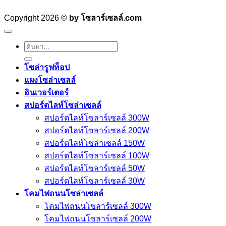
Copyright 2026 ©
by โซลาร์เซลล์.com
ค้นหา:
โซล่ารูฟท็อป
แผงโซล่าเซลล์
อินเวอร์เตอร์
สปอร์ตไลท์โซล่าเซลล์
สปอร์ตไลท์โซลาร์เซลล์ 300W
สปอร์ตไลท์โซลาร์เซลล์ 200W
สปอร์ตไลท์โซล่าเซลล์ 150W
สปอร์ตไลท์โซลาร์เซลล์ 100W
สปอร์ตไลท์โซลาร์เซลล์ 50W
สปอร์ตไลท์โซลาร์เซลล์ 30W
โคมไฟถนนโซล่าเซลล์
โคมไฟถนนโซลาร์เซลล์ 300W
โคมไฟถนนโซลาร์เซลล์ 200W