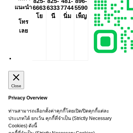
825-
825-
481-
896-
แนะนำ
6663
6333
7744
5590
โย
นี
นิ่ม
เพ็ญ
โทร
เลย
Close
Privacy Overview
ท่านสามารถเลือกตั้งค่าคุกกี้โดยเปิด/ปิดคุกกี้แต่ละ
ประเภทได้ ยกเว้น คุกกี้ที่จำเป็น (Strictly Necessary
Cookies) ดังนี้