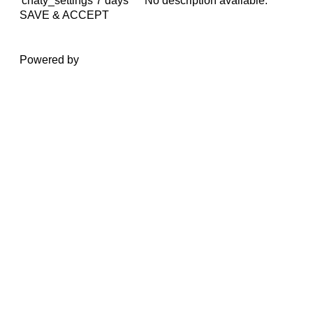
chaty_settings
7 days
No description available.
SAVE & ACCEPT
Powered by