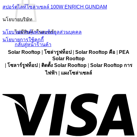
สปอร์ตไลท์โซล่าเซลล์ 100W ENRICH GUNDAM
นโยบายบริษัท
นโยบายการคุ้มครองข้อมูลส่วนบุคคล
ไม่มีสินค้าในตะกร้า
นโยบายการใช้คุกกี้
กลับสู่หน้าร้านค้า
Solar Rooftop
|
โซล่ารูฟท็อป
|
Solar Rooftop
คือ
|
PEA
Solar Rooftop
|
โซลาร์รูฟท็อป
|
ติดตั้ง S
olar Rooftop
|
Solar Rooftop
การ
ไฟฟ้า
|
แผงโซล่าเซลล์
V