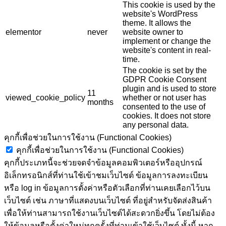
This cookie is used by the
website's WordPress
theme. It allows the
elementor
never
website owner to
implement or change the
website's content in real-
time.
The cookie is set by the
GDPR Cookie Consent
plugin and is used to store
11
viewed_cookie_policy
whether or not user has
months
consented to the use of
cookies. It does not store
any personal data.
คุกกี้เพื่อช่วยในการใช้งาน (Functional Cookies)
คุกกี้เพื่อช่วยในการใช้งาน (Functional Cookies)
คุกกี้ประเภทนี้จะช่วยจดจำข้อมูลคอมพิวเตอร์หรืออุปกรณ์
อิเล็กทรอนิกส์ที่ท่านใช้เข้าชมเว็บไซต์ ข้อมูลการลงทะเบียน
หรือ log in ข้อมูลการตั้งค่าหรือตัวเลือกที่ท่านเคยเลือกไว้บน
เว็บไซต์ เช่น ภาษาที่แสดงบนเว็บไซต์ ที่อยู่สำหรับจัดส่งสินค้า
เพื่อให้ท่านสามารถใช้งานเว็บไซต์ได้สะดวกยิ่งขึ้น โดยไม่ต้อง
ให้ข้อมูลหรือตั้งค่าใหม่ทุกครั้งที่ท่านเข้าใช้เว็บไซต์ ทั้งนี้ หาก