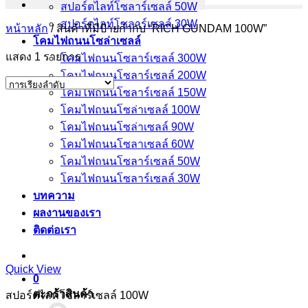
สปอร์ตไลท์โซลาร์เซลล์ 50W
สปอร์ตไลท์โซลาร์เซลล์ 30W
หน้าหลัก
/
สินค้าที่มีป้ายกำกับ “RICH GUNDAM 100W”
โคมไฟถนนโซล่าเซลล์
แสดง 1 รายการ
โคมไฟถนนโซลาร์เซลล์ 300W
โคมไฟถนนโซลาร์เซลล์ 200W
โคมไฟถนนโซลาร์เซลล์ 150W
โคมไฟถนนโซล่าเซลล์ 100W
โคมไฟถนนโซล่าเซลล์ 90W
โคมไฟถนนโซลาเซลล์ 60W
โคมไฟถนนโซลาร์เซลล์ 50W
โคมไฟถนนโซลาร์เซลล์ 30W
บทความ
ผลงานของเรา
ติดต่อเรา
Quick View
0
ตะกร้าสินค้า
สปอร์ตไลท์โซลาร์เซลล์ 100W