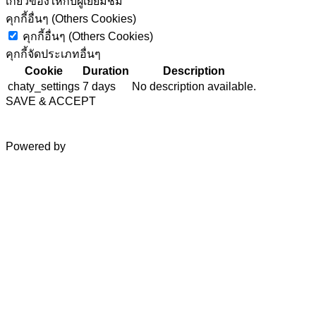
เกี่ยวข้องให้กับผู้เยี่ยมชม
คุกกี้อื่นๆ (Others Cookies)
คุกกี้อื่นๆ (Others Cookies)
คุกกี้จัดประเภทอื่นๆ
Cookie
Duration
Description
chaty_settings
7 days
No description available.
SAVE & ACCEPT
Powered by