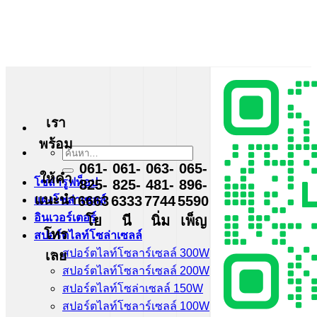
ข้าม
ไป
ยัง
เนื้อหา
เรา
พร้อม
ค้นหา:
061-
061-
063-
065-
ให้คำ
โซล่ารูฟท็อป
825-
825-
481-
896-
แนะนำ
6663
6333
7744
5590
แผงโซล่าเซลล์
อินเวอร์เตอร์
โย
นี
นิ่ม
เพ็ญ
โทร
สปอร์ตไลท์โซล่าเซลล์
สปอร์ตไลท์โซลาร์เซลล์ 300W
เลย
สปอร์ตไลท์โซลาร์เซลล์ 200W
สปอร์ตไลท์โซล่าเซลล์ 150W
สปอร์ตไลท์โซลาร์เซลล์ 100W