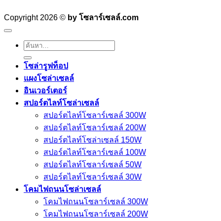
Copyright 2026 ©
by โซลาร์เซลล์.com
ค้นหา:
โซล่ารูฟท็อป
แผงโซล่าเซลล์
อินเวอร์เตอร์
สปอร์ตไลท์โซล่าเซลล์
สปอร์ตไลท์โซลาร์เซลล์ 300W
สปอร์ตไลท์โซลาร์เซลล์ 200W
สปอร์ตไลท์โซล่าเซลล์ 150W
สปอร์ตไลท์โซลาร์เซลล์ 100W
สปอร์ตไลท์โซลาร์เซลล์ 50W
สปอร์ตไลท์โซลาร์เซลล์ 30W
โคมไฟถนนโซล่าเซลล์
โคมไฟถนนโซลาร์เซลล์ 300W
โคมไฟถนนโซลาร์เซลล์ 200W