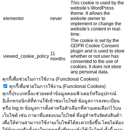
This cookie is used by the
website's WordPress
theme. It allows the
elementor
never
website owner to
implement or change the
website's content in real-
time.
The cookie is set by the
GDPR Cookie Consent
plugin and is used to store
11
viewed_cookie_policy
whether or not user has
months
consented to the use of
cookies. It does not store
any personal data.
คุกกี้เพื่อช่วยในการใช้งาน (Functional Cookies)
คุกกี้เพื่อช่วยในการใช้งาน (Functional Cookies)
คุกกี้ประเภทนี้จะช่วยจดจำข้อมูลคอมพิวเตอร์หรืออุปกรณ์
อิเล็กทรอนิกส์ที่ท่านใช้เข้าชมเว็บไซต์ ข้อมูลการลงทะเบียน
หรือ log in ข้อมูลการตั้งค่าหรือตัวเลือกที่ท่านเคยเลือกไว้บน
เว็บไซต์ เช่น ภาษาที่แสดงบนเว็บไซต์ ที่อยู่สำหรับจัดส่งสินค้า
เพื่อให้ท่านสามารถใช้งานเว็บไซต์ได้สะดวกยิ่งขึ้น โดยไม่ต้อง
ให้ข้อมูลหรือตั้งค่าใหม่ทุกครั้งที่ท่านเข้าใช้เว็บไซต์ ทั้งนี้ หาก