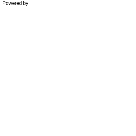
Powered by