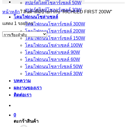
สปอร์ตไลท์โซลาร์เซลล์ 50W
สปอร์ตไลท์โซลาร์เซลล์ 30W
หน้าหลัก
/
สินค้าที่มีป้ายกำกับ “RICHLED FIRST 200W”
โคมไฟถนนโซล่าเซลล์
แสดง 1 รายการ
โคมไฟถนนโซลาร์เซลล์ 300W
โคมไฟถนนโซลาร์เซลล์ 200W
โคมไฟถนนโซลาร์เซลล์ 150W
โคมไฟถนนโซล่าเซลล์ 100W
โคมไฟถนนโซล่าเซลล์ 90W
โคมไฟถนนโซลาเซลล์ 60W
โคมไฟถนนโซลาร์เซลล์ 50W
โคมไฟถนนโซลาร์เซลล์ 30W
บทความ
ผลงานของเรา
ติดต่อเรา
0
ตะกร้าสินค้า