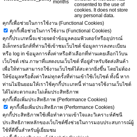
months
consented to the use of
cookies. It does not store
any personal data.
คุกกี้เพื่อช่วยในการใช้งาน (Functional Cookies)
คุกกี้เพื่อช่วยในการใช้งาน (Functional Cookies)
คุกกี้ประเภทนี้จะช่วยจดจำข้อมูลคอมพิวเตอร์หรืออุปกรณ์
อิเล็กทรอนิกส์ที่ท่านใช้เข้าชมเว็บไซต์ ข้อมูลการลงทะเบียน
หรือ log in ข้อมูลการตั้งค่าหรือตัวเลือกที่ท่านเคยเลือกไว้บน
เว็บไซต์ เช่น ภาษาที่แสดงบนเว็บไซต์ ที่อยู่สำหรับจัดส่งสินค้า
เพื่อให้ท่านสามารถใช้งานเว็บไซต์ได้สะดวกยิ่งขึ้น โดยไม่ต้อง
ให้ข้อมูลหรือตั้งค่าใหม่ทุกครั้งที่ท่านเข้าใช้เว็บไซต์ ทั้งนี้ หาก
ท่านไม่ยินยอมให้เราใช้คุกกี้ประเภทนี้ ท่านอาจใช้งานเว็บไซต์
ได้ไม่สะดวกและไม่เต็มประสิทธิภาพ
คุกกี้เพื่อเพิ่มประสิทธิภาพ (Performance Cookies)
คุกกี้เพื่อเพิ่มประสิทธิภาพ (Performance Cookies)
คุกกี้ประสิทธิภาพใช้เพื่อทำความเข้าใจและวิเคราะห์ดัชนี
ประสิทธิภาพหลักของเว็บไซต์ซึ่งช่วยในการมอบประสบการณ์ผู้
ใช้ที่ดีขึ้นสำหรับผู้เยี่ยมชม