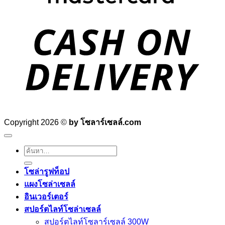
D
Copyright 2026 ©
by โซลาร์เซลล์.com
ค้นหา:
โซล่ารูฟท็อป
แผงโซล่าเซลล์
อินเวอร์เตอร์
สปอร์ตไลท์โซล่าเซลล์
สปอร์ตไลท์โซลาร์เซลล์ 300W