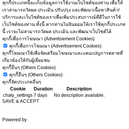
คุกกี้ประเภทนี้จะเก็บข้อมูลการใช้งานเว็บไซต์ของท่าน เพื่อให้
เราสามารถวัดผล ประเมิน ปรับปรุง และพัฒนาเนื้อหาสินค้า/
บริการและเว็บไซต์ของเราเพื่อเพิ่มประสบการณ์ที่ดีในการใช้
เว็บไซต์ของท่าน ทั้งนี้ หากท่านไม่ยินยอมให้เราใช้คุกกี้ประเภท
นี้ เราจะไม่สามารถวัดผล ประเมิน และพัฒนาเว็บไซต์ได้
คุกกี้เพื่อการโฆษณา (Advertisement Cookies)
คุกกี้เพื่อการโฆษณา (Advertisement Cookies)
คุกกี้โฆษณาใช้เพื่อจัดเตรียมโฆษณาและแคมเปญการตลาดที่
เกี่ยวข้องให้กับผู้เยี่ยมชม
คุกกี้อื่นๆ (Others Cookies)
คุกกี้อื่นๆ (Others Cookies)
คุกกี้จัดประเภทอื่นๆ
Cookie
Duration
Description
chaty_settings
7 days
No description available.
SAVE & ACCEPT
Powered by