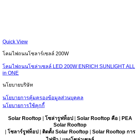
Quick View
โคมไฟถนนโซลาร์เซลล์ 200W
โคมไฟถนนโซล่าเซลล์ LED 200W ENRICH SUNLIGHT ALL
in ONE
นโยบายบริษัท
นโยบายการคุ้มครองข้อมูลส่วนบุคคล
นโยบายการใช้คุกกี้
Solar Rooftop
|
โซล่ารูฟท็อป
|
Solar Rooftop
คือ
|
PEA
Solar Rooftop
|
โซลาร์รูฟท็อป
|
ติดตั้ง S
olar Rooftop
|
Solar Rooftop
การ
ไฟฟ้า
|
แผงโซล่าเซลล์