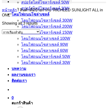
สปอร์ตไลท์โซลาร์เซลล์ 50W
สปอร์ตไลท์โซลาร์เซลล์ 30W
หน้าหลัก
/
สินค้าที่มีป้ายกำกับ “RICHLED SUNLIGHT ALL in
โคมไฟถนนโซล่าเซลล์
ONE”
โคมไฟถนนโซลาร์เซลล์ 300W
Showing all 3 results
โคมไฟถนนโซลาร์เซลล์ 200W
โคมไฟถนนโซลาร์เซลล์ 150W
โคมไฟถนนโซล่าเซลล์ 100W
โคมไฟถนนโซล่าเซลล์ 90W
โคมไฟถนนโซลาเซลล์ 60W
โคมไฟถนนโซลาร์เซลล์ 50W
โคมไฟถนนโซลาร์เซลล์ 30W
บทความ
ผลงานของเรา
ติดต่อเรา
0
ตะกร้าสินค้า