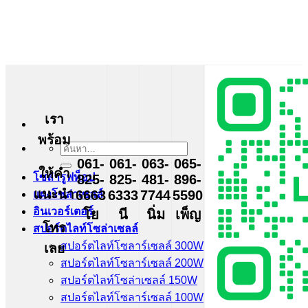
ข้าม
ไป
ยัง
เนื้อหา
เรา
พร้อม
ค้นหา:
061-
061-
063-
065-
ให้คำ
โซล่ารูฟท็อป
825-
825-
481-
896-
แนะนำ
6663
6333
7744
5590
แผงโซล่าเซลล์
อินเวอร์เตอร์
โย
นี
นิ่ม
เพ็ญ
โทร
สปอร์ตไลท์โซล่าเซลล์
สปอร์ตไลท์โซลาร์เซลล์ 300W
เลย
สปอร์ตไลท์โซลาร์เซลล์ 200W
สปอร์ตไลท์โซล่าเซลล์ 150W
สปอร์ตไลท์โซลาร์เซลล์ 100W