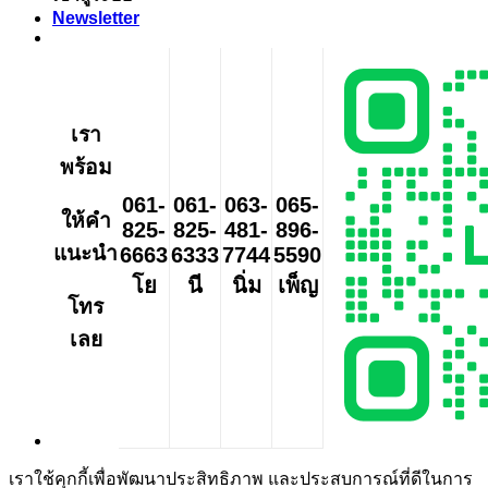
Newsletter
เรา
พร้อม
061-
061-
063-
065-
ให้คำ
825-
825-
481-
896-
แนะนำ
6663
6333
7744
5590
โย
นี
นิ่ม
เพ็ญ
โทร
เลย
เราใช้คุกกี้เพื่อพัฒนาประสิทธิภาพ และประสบการณ์ที่ดีในการ