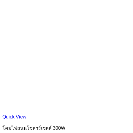
Quick View
โคมไฟถนนโซลาร์เซลล์ 300W