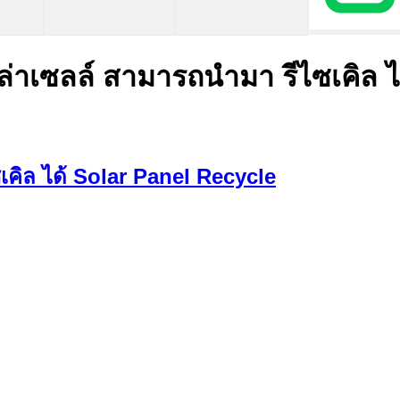
โซล่าเซลล์ สามารถนำมา รีไซเคิล 
ซเคิล ได้ Solar Panel Recycle