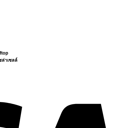
ftop
ล่าเซลล์
V