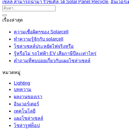
เซลล์ สามารถนำมา รีไซเคิล ได้ Solar Panel Recycle
,
อินเวอร์เ
เรื่องล่าสุด
ความเชื่อผิดๆของ Solarcell
ทำความรู้จักกับ solarcell
โซล่าเซลล์ประหยัดไฟจริงหรือ
รู้หรือไม่ รถไฟฟ้า EV เสียภาษีปีละเท่าไหร่
คำถามที่พบบ่อยเกี่ยวกับแผงโซล่าเซลล์
หมวดหมู่
Lighting
บทความ
ผลงานของเรา
อินเวอร์เตอร์
เทคโนโลยี
แผงโซล่าเซลล์
โซล่ารูฟท็อป