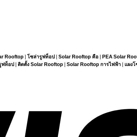
ar Rooftop
|
โซล่ารูฟท็อป
|
Solar Rooftop
คือ
|
PEA
Solar Roo
รูฟท็อป
|
ติดตั้ง S
olar Rooftop
|
Solar Rooftop
การไฟฟ้า
|
แผงโซ