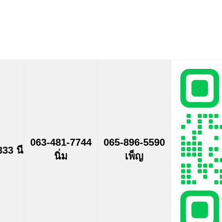
063-481-7744
065-896-5590
33 นี
นิ่ม
เพ็ญ