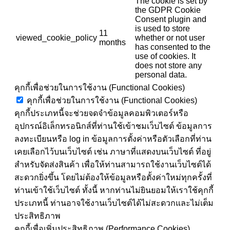
The cookie is set by
the GDPR Cookie
Consent plugin and
is used to store
11
viewed_cookie_policy
whether or not user
months
has consented to the
use of cookies. It
does not store any
personal data.
คุกกี้เพื่อช่วยในการใช้งาน (Functional Cookies)
คุกกี้เพื่อช่วยในการใช้งาน (Functional Cookies)
คุกกี้ประเภทนี้จะช่วยจดจำข้อมูลคอมพิวเตอร์หรือ
อุปกรณ์อิเล็กทรอนิกส์ที่ท่านใช้เข้าชมเว็บไซต์ ข้อมูลการ
ลงทะเบียนหรือ log in ข้อมูลการตั้งค่าหรือตัวเลือกที่ท่าน
เคยเลือกไว้บนเว็บไซต์ เช่น ภาษาที่แสดงบนเว็บไซต์ ที่อยู่
สำหรับจัดส่งสินค้า เพื่อให้ท่านสามารถใช้งานเว็บไซต์ได้
สะดวกยิ่งขึ้น โดยไม่ต้องให้ข้อมูลหรือตั้งค่าใหม่ทุกครั้งที่
ท่านเข้าใช้เว็บไซต์ ทั้งนี้ หากท่านไม่ยินยอมให้เราใช้คุกกี้
ประเภทนี้ ท่านอาจใช้งานเว็บไซต์ได้ไม่สะดวกและไม่เต็ม
ประสิทธิภาพ
คุกกี้เพื่อเพิ่มประสิทธิภาพ (Performance Cookies)