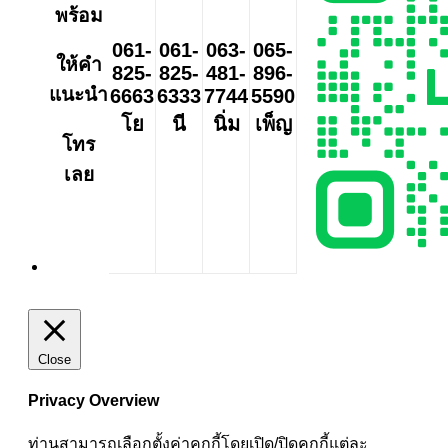
พร้อม
061-
061-
063-
065-
ให้คำ
825-
825-
481-
896-
แนะนำ
6663
6333
7744
5590
โย
นี
นิ่ม
เพ็ญ
โทร
เลย
Close
Privacy Overview
ท่านสามารถเลือกตั้งค่าคุกกี้โดยเปิด/ปิดคุกกี้แต่ละ