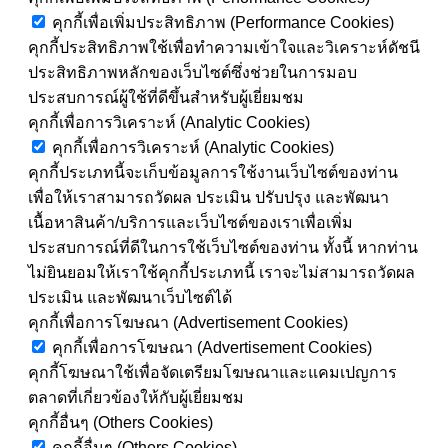
คุกกี้เพื่อเพิ่มประสิทธิภาพ (Performance Cookies)
คุกกี้ประสิทธิภาพใช้เพื่อทำความเข้าใจและวิเคราะห์ดัชนี
ประสิทธิภาพหลักของเว็บไซต์ซึ่งช่วยในการมอบ
ประสบการณ์ผู้ใช้ที่ดีขึ้นสำหรับผู้เยี่ยมชม
คุกกี้เพื่อการวิเคราะห์ (Analytic Cookies)
คุกกี้เพื่อการวิเคราะห์ (Analytic Cookies)
คุกกี้ประเภทนี้จะเก็บข้อมูลการใช้งานเว็บไซต์ของท่าน
เพื่อให้เราสามารถวัดผล ประเมิน ปรับปรุง และพัฒนา
เนื้อหาสินค้า/บริการและเว็บไซต์ของเราเพื่อเพิ่ม
ประสบการณ์ที่ดีในการใช้เว็บไซต์ของท่าน ทั้งนี้ หากท่าน
ไม่ยินยอมให้เราใช้คุกกี้ประเภทนี้ เราจะไม่สามารถวัดผล
ประเมิน และพัฒนาเว็บไซต์ได้
คุกกี้เพื่อการโฆษณา (Advertisement Cookies)
คุกกี้เพื่อการโฆษณา (Advertisement Cookies)
คุกกี้โฆษณาใช้เพื่อจัดเตรียมโฆษณาและแคมเปญการ
ตลาดที่เกี่ยวข้องให้กับผู้เยี่ยมชม
คุกกี้อื่นๆ (Others Cookies)
คุกกี้อื่นๆ (Others Cookies)