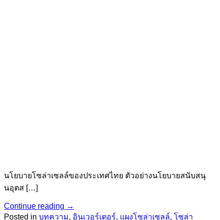
นโยบายโซล่าเซลล์ของประเทศไทย ตัวอย่างนโยบายสนับสนุ
นอุตส […]
Continue reading
→
Posted in
บทความ
,
อินเวอร์เตอร์
,
แผงโซล่าเซลล์
,
โซล่า