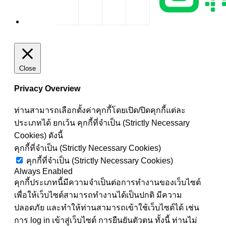
Close
Privacy Overview
ท่านสามารถเลือกตั้งค่าคุกกี้โดยเปิด/ปิดคุกกี้แต่ละ
ประเภทได้ ยกเว้น คุกกี้ที่จำเป็น (Strictly Necessary
Cookies) ดังนี้
คุกกี้ที่จำเป็น (Strictly Necessary Cookies)
คุกกี้ที่จำเป็น (Strictly Necessary Cookies)
Always Enabled
คุกกี้ประเภทนี้มีความจำเป็นต่อการทำงานของเว็บไซต์
เพื่อให้เว็บไซต์สามารถทำงานได้เป็นปกติ มีความ
ปลอดภัย และทำให้ท่านสามารถเข้าใช้เว็บไซต์ได้ เช่น
การ log in เข้าสู่เว็บไซต์ การยืนยันตัวตน ทั้งนี้ ท่านไม่