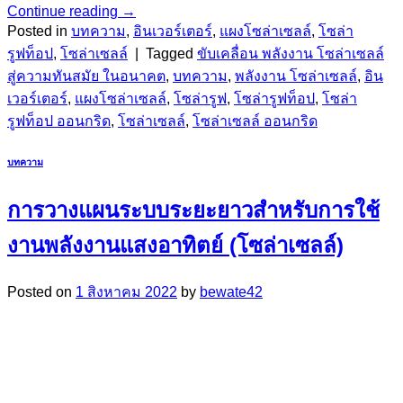
Continue reading
→
Posted in
บทความ
,
อินเวอร์เตอร์
,
แผงโซล่าเซลล์
,
โซล่า
รูฟท็อป
,
โซล่าเซลล์
|
Tagged
ขับเคลื่อน พลังงาน โซล่าเซลล์
สู่ความทันสมัย ในอนาคต
,
บทความ
,
พลังงาน โซล่าเซลล์
,
อิน
เวอร์เตอร์
,
แผงโซล่าเซลล์
,
โซล่ารูฟ
,
โซล่ารูฟท็อป
,
โซล่า
รูฟท็อป ออนกริด
,
โซล่าเซลล์
,
โซล่าเซลล์ ออนกริด
บทความ
การวางแผนระบบระยะยาวสำหรับการใช้
งานพลังงานแสงอาทิตย์ (โซล่าเซลล์)
Posted on
1 สิงหาคม 2022
by
bewate42