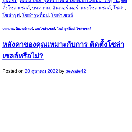
รูฟท็อป
,
ติดตั้ง โซล่ารูฟท็อป ต้องปลอดภัย และมีมาตรฐาน
,
ติด
ตั้งโซล่าเซลล์
,
บทความ
,
อินเวอร์เตอร์
,
แผงโซล่าเซลล์
,
โซล่า
,
โซล่ารูฟ
,
โซล่ารูฟท็อป
,
โซล่าเซลล์
บทความ
,
อินเวอร์เตอร์
,
แผงโซล่าเซลล์
,
โซล่ารูฟท็อป
,
โซล่าเซลล์
หลังคาของคุณเหมาะกับการ ติดตั้งโซล่า
เซลล์หรือไม่?​
Posted on
20 ตุลาคม 2022
by
bewate42