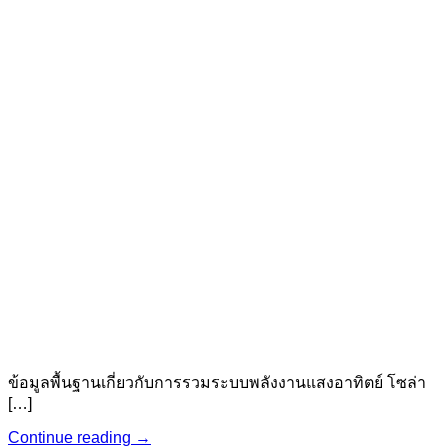
ข้อมูลพื้นฐานเกี่ยวกับการรวมระบบพลังงานแสงอาทิตย์ โซล่า
[…]
Continue reading
→