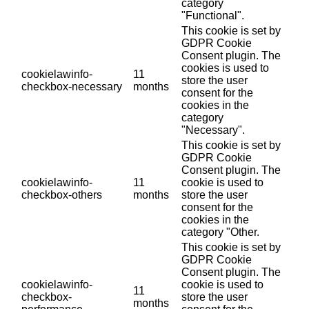
category
"Functional".
This cookie is set by
GDPR Cookie
Consent plugin. The
cookies is used to
cookielawinfo-
11
store the user
checkbox-necessary
months
consent for the
cookies in the
category
"Necessary".
This cookie is set by
GDPR Cookie
Consent plugin. The
cookielawinfo-
11
cookie is used to
checkbox-others
months
store the user
consent for the
cookies in the
category "Other.
This cookie is set by
GDPR Cookie
Consent plugin. The
cookielawinfo-
cookie is used to
11
checkbox-
store the user
months