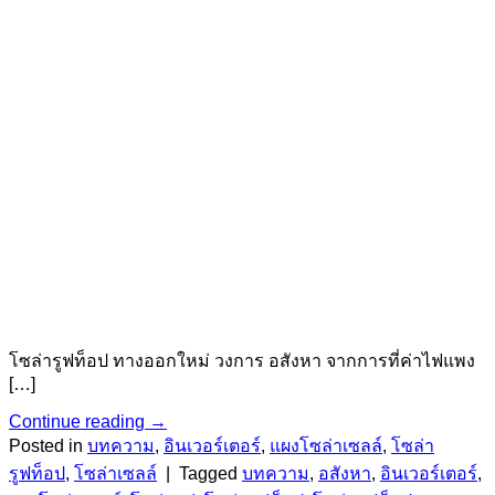
โซล่ารูฟท็อป ทางออกใหม่ วงการ อสังหา จากการที่ค่าไฟแพง
[…]
Continue reading
→
Posted in
บทความ
,
อินเวอร์เตอร์
,
แผงโซล่าเซลล์
,
โซล่า
รูฟท็อป
,
โซล่าเซลล์
|
Tagged
บทความ
,
อสังหา
,
อินเวอร์เตอร์
,