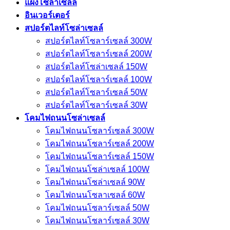
แผงโซล่าเซลล์
อินเวอร์เตอร์
สปอร์ตไลท์โซล่าเซลล์
สปอร์ตไลท์โซลาร์เซลล์ 300W
สปอร์ตไลท์โซลาร์เซลล์ 200W
สปอร์ตไลท์โซล่าเซลล์ 150W
สปอร์ตไลท์โซลาร์เซลล์ 100W
สปอร์ตไลท์โซลาร์เซลล์ 50W
สปอร์ตไลท์โซลาร์เซลล์ 30W
โคมไฟถนนโซล่าเซลล์
โคมไฟถนนโซลาร์เซลล์ 300W
โคมไฟถนนโซลาร์เซลล์ 200W
โคมไฟถนนโซลาร์เซลล์ 150W
โคมไฟถนนโซล่าเซลล์ 100W
โคมไฟถนนโซล่าเซลล์ 90W
โคมไฟถนนโซลาเซลล์ 60W
โคมไฟถนนโซลาร์เซลล์ 50W
โคมไฟถนนโซลาร์เซลล์ 30W