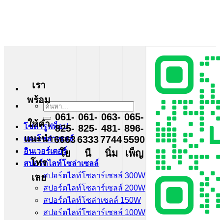
ข้าม
ไป
ยัง
เนื้อหา
เรา
พร้อม
ค้นหา:
061-
061-
063-
065-
ให้คำ
โซล่ารูฟท็อป
825-
825-
481-
896-
แนะนำ
6663
6333
7744
5590
แผงโซล่าเซลล์
อินเวอร์เตอร์
โย
นี
นิ่ม
เพ็ญ
โทร
สปอร์ตไลท์โซล่าเซลล์
สปอร์ตไลท์โซลาร์เซลล์ 300W
เลย
สปอร์ตไลท์โซลาร์เซลล์ 200W
สปอร์ตไลท์โซล่าเซลล์ 150W
สปอร์ตไลท์โซลาร์เซลล์ 100W