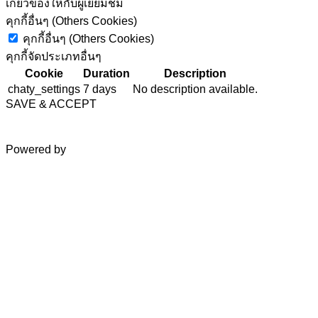
เกี่ยวข้องให้กับผู้เยี่ยมชม
คุกกี้อื่นๆ (Others Cookies)
คุกกี้อื่นๆ (Others Cookies)
คุกกี้จัดประเภทอื่นๆ
Cookie
Duration
Description
chaty_settings
7 days
No description available.
SAVE & ACCEPT
Powered by