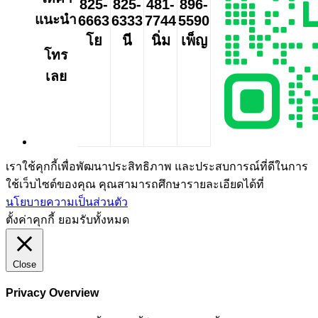
825-
825-
481-
896-
แนะนำ
6663
6333
7744
5590
โย
นี
นิ่ม
เพ็ญ
โทร
เลย
เราใช้คุกกี้เพื่อพัฒนาประสิทธิภาพ และประสบการณ์ที่ดีในการ
ใช้เว็บไซต์ของคุณ คุณสามารถศึกษารายละเอียดได้ที่
นโยบายความเป็นส่วนตัว
ตั้งค่าคุกกี้
ยอมรับทั้งหมด
Close
Privacy Overview