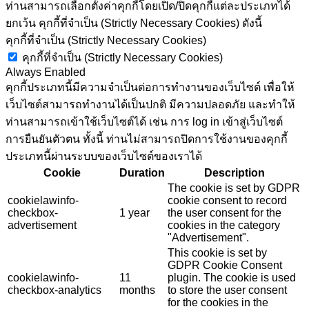
ท่านสามารถเลือกตั้งค่าคุกกี้โดยเปิด/ปิดคุกกี้แต่ละประเภทได้
ยกเว้น คุกกี้ที่จำเป็น (Strictly Necessary Cookies) ดังนี้
คุกกี้ที่จำเป็น (Strictly Necessary Cookies)
คุกกี้ที่จำเป็น (Strictly Necessary Cookies)
Always Enabled
คุกกี้ประเภทนี้มีความจำเป็นต่อการทำงานของเว็บไซต์ เพื่อให้
เว็บไซต์สามารถทำงานได้เป็นปกติ มีความปลอดภัย และทำให้
ท่านสามารถเข้าใช้เว็บไซต์ได้ เช่น การ log in เข้าสู่เว็บไซต์
การยืนยันตัวตน ทั้งนี้ ท่านไม่สามารถปิดการใช้งานของคุกกี้
ประเภทนี้ผ่านระบบของเว็บไซต์ของเราได้
Cookie
Duration
Description
The cookie is set by GDPR
cookielawinfo-
cookie consent to record
checkbox-
1 year
the user consent for the
advertisement
cookies in the category
"Advertisement".
This cookie is set by
GDPR Cookie Consent
cookielawinfo-
11
plugin. The cookie is used
checkbox-analytics
months
to store the user consent
for the cookies in the