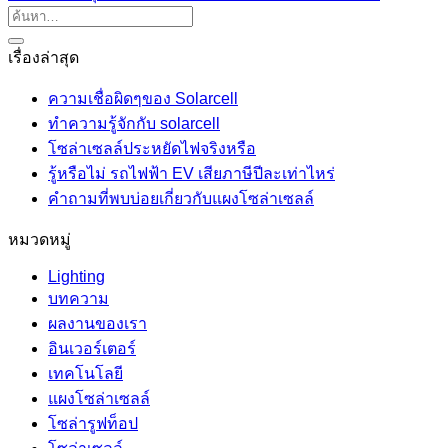
เรื่องล่าสุด
ความเชื่อผิดๆของ Solarcell
ทำความรู้จักกับ solarcell
โซล่าเซลล์ประหยัดไฟจริงหรือ
รู้หรือไม่ รถไฟฟ้า EV เสียภาษีปีละเท่าไหร่
คำถามที่พบบ่อยเกี่ยวกับแผงโซล่าเซลล์
หมวดหมู่
Lighting
บทความ
ผลงานของเรา
อินเวอร์เตอร์
เทคโนโลยี
แผงโซล่าเซลล์
โซล่ารูฟท็อป