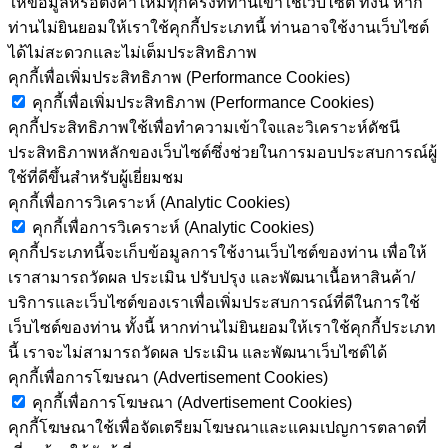
ให้ข้อมูลหรือตั้งค่าใหม่ทุกครั้งที่ท่านเข้าใช้เว็บไซต์ ทั้งนี้ หาก
ท่านไม่ยินยอมให้เราใช้คุกกี้ประเภทนี้ ท่านอาจใช้งานเว็บไซต์
ได้ไม่สะดวกและไม่เต็มประสิทธิภาพ
คุกกี้เพื่อเพิ่มประสิทธิภาพ (Performance Cookies)
คุกกี้เพื่อเพิ่มประสิทธิภาพ (Performance Cookies)
คุกกี้ประสิทธิภาพใช้เพื่อทำความเข้าใจและวิเคราะห์ดัชนี
ประสิทธิภาพหลักของเว็บไซต์ซึ่งช่วยในการมอบประสบการณ์ผู้
ใช้ที่ดีขึ้นสำหรับผู้เยี่ยมชม
คุกกี้เพื่อการวิเคราะห์ (Analytic Cookies)
คุกกี้เพื่อการวิเคราะห์ (Analytic Cookies)
คุกกี้ประเภทนี้จะเก็บข้อมูลการใช้งานเว็บไซต์ของท่าน เพื่อให้
เราสามารถวัดผล ประเมิน ปรับปรุง และพัฒนาเนื้อหาสินค้า/
บริการและเว็บไซต์ของเราเพื่อเพิ่มประสบการณ์ที่ดีในการใช้
เว็บไซต์ของท่าน ทั้งนี้ หากท่านไม่ยินยอมให้เราใช้คุกกี้ประเภท
นี้ เราจะไม่สามารถวัดผล ประเมิน และพัฒนาเว็บไซต์ได้
คุกกี้เพื่อการโฆษณา (Advertisement Cookies)
คุกกี้เพื่อการโฆษณา (Advertisement Cookies)
คุกกี้โฆษณาใช้เพื่อจัดเตรียมโฆษณาและแคมเปญการตลาดที่