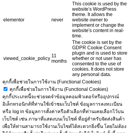
This cookie is used by the
website's WordPress
theme. It allows the
elementor
never
website owner to
implement or change the
website's content in real-
time.
The cookie is set by the
GDPR Cookie Consent
plugin and is used to store
11
viewed_cookie_policy
whether or not user has
months
consented to the use of
cookies. It does not store
any personal data.
คุกกี้เพื่อช่วยในการใช้งาน (Functional Cookies)
คุกกี้เพื่อช่วยในการใช้งาน (Functional Cookies)
คุกกี้ประเภทนี้จะช่วยจดจำข้อมูลคอมพิวเตอร์หรืออุปกรณ์
อิเล็กทรอนิกส์ที่ท่านใช้เข้าชมเว็บไซต์ ข้อมูลการลงทะเบียน
หรือ log in ข้อมูลการตั้งค่าหรือตัวเลือกที่ท่านเคยเลือกไว้บน
เว็บไซต์ เช่น ภาษาที่แสดงบนเว็บไซต์ ที่อยู่สำหรับจัดส่งสินค้า
เพื่อให้ท่านสามารถใช้งานเว็บไซต์ได้สะดวกยิ่งขึ้น โดยไม่ต้อง