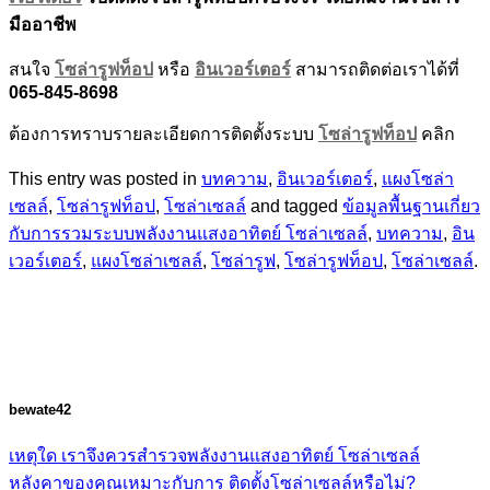
มืออาชีพ
สนใจ
โซล่ารูฟท็อป
หรือ
อินเวอร์เตอร์
สามารถติดต่อเราได้ที่
065-845-8698
ต้องการทราบรายละเอียดการติดตั้งระบบ
โซล่ารูฟท็อป
คลิก
This entry was posted in
บทความ
,
อินเวอร์เตอร์
,
แผงโซล่า
เซลล์
,
โซล่ารูฟท็อป
,
โซล่าเซลล์
and tagged
ข้อมูลพื้นฐานเกี่ยว
กับการรวมระบบพลังงานแสงอาทิตย์ โซล่าเซลล์
,
บทความ
,
อิน
เวอร์เตอร์
,
แผงโซล่าเซลล์
,
โซล่ารูฟ
,
โซล่ารูฟท็อป
,
โซล่าเซลล์
.
bewate42
เหตุใด เราจึงควรสำรวจพลังงานแสงอาทิตย์ โซล่าเซลล์
หลังคาของคุณเหมาะกับการ ติดตั้งโซล่าเซลล์หรือไม่?​