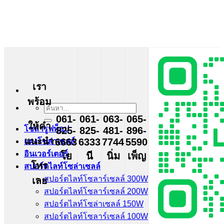
ข้าม
ไป
ยัง
เนื้อหา
เรา
พร้อม
ค้นหา:
061-
061-
063-
065-
ให้คำ
โซล่ารูฟท็อป
825-
825-
481-
896-
แนะนำ
6663
6333
7744
5590
แผงโซล่าเซลล์
อินเวอร์เตอร์
โย
นี
นิ่ม
เพ็ญ
โทร
สปอร์ตไลท์โซล่าเซลล์
สปอร์ตไลท์โซลาร์เซลล์ 300W
เลย
สปอร์ตไลท์โซลาร์เซลล์ 200W
สปอร์ตไลท์โซล่าเซลล์ 150W
สปอร์ตไลท์โซลาร์เซลล์ 100W