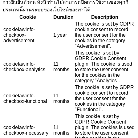
การยืนยันตัวตน ทั้งนี้ ท่านไม่สามารถปิดการใช้งานของคุกกี้
ประเภทนี้ผ่านระบบของเว็บไซต์ของเราได้
Cookie
Duration
Description
The cookie is set by GDPR
cookielawinfo-
cookie consent to record
checkbox-
1 year
the user consent for the
advertisement
cookies in the category
"Advertisement".
This cookie is set by
GDPR Cookie Consent
cookielawinfo-
11
plugin. The cookie is used
checkbox-analytics
months
to store the user consent
for the cookies in the
category "Analytics".
The cookie is set by GDPR
cookie consent to record
cookielawinfo-
11
the user consent for the
checkbox-functional
months
cookies in the category
"Functional".
This cookie is set by
GDPR Cookie Consent
cookielawinfo-
11
plugin. The cookies is used
checkbox-necessary
months
to store the user consent