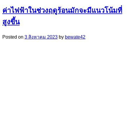
ค่าไฟฟ้าในช่วงฤดูร้อนมักจะมีแนวโน้มที่
สูงขึ้น
Posted on
3 สิงหาคม 2023
by
bewate42