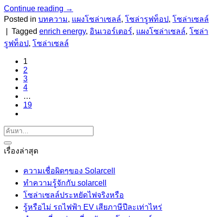
Continue reading
→
Posted in
บทความ
,
แผงโซล่าเซลล์
,
โซล่ารูฟท็อป
,
โซล่าเซลล์
|
Tagged
enrich energy
,
อินเวอร์เตอร์
,
แผงโซล่าเซลล์
,
โซล่า
รูฟท็อป
,
โซล่าเซลล์
1
2
3
4
…
19
เรื่องล่าสุด
ความเชื่อผิดๆของ Solarcell
ทำความรู้จักกับ solarcell
โซล่าเซลล์ประหยัดไฟจริงหรือ
รู้หรือไม่ รถไฟฟ้า EV เสียภาษีปีละเท่าไหร่