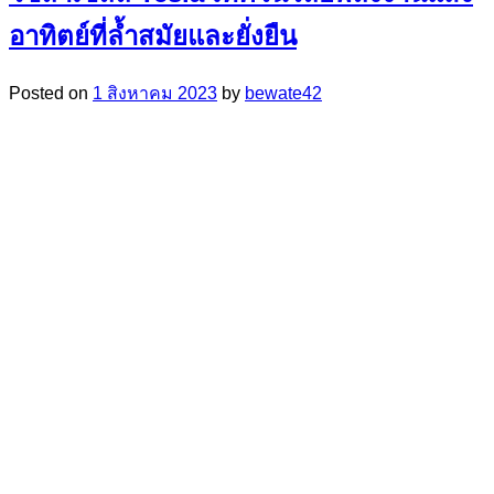
อาทิตย์ที่ล้ำสมัยและยั่งยืน
Posted on
1 สิงหาคม 2023
by
bewate42