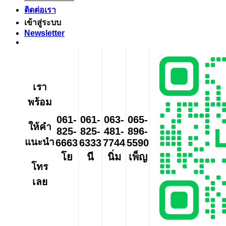
ติดต่อเรา
เข้าสู่ระบบ
Newsletter
เรา
พร้อม
061-
061-
063-
065-
ให้คำ
825-
825-
481-
896-
แนะนำ
6663
6333
7744
5590
โย
นี
นิ่ม
เพ็ญ
โทร
เลย