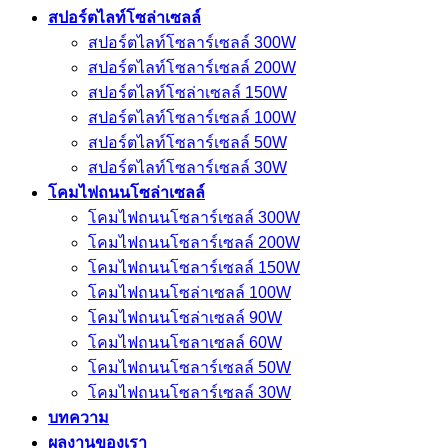
สปอร์ตไลท์โซล่าเซลล์
สปอร์ตไลท์โซลาร์เซลล์ 300W
สปอร์ตไลท์โซลาร์เซลล์ 200W
สปอร์ตไลท์โซล่าเซลล์ 150W
สปอร์ตไลท์โซลาร์เซลล์ 100W
สปอร์ตไลท์โซลาร์เซลล์ 50W
สปอร์ตไลท์โซลาร์เซลล์ 30W
โคมไฟถนนโซล่าเซลล์
โคมไฟถนนโซลาร์เซลล์ 300W
โคมไฟถนนโซลาร์เซลล์ 200W
โคมไฟถนนโซลาร์เซลล์ 150W
โคมไฟถนนโซล่าเซลล์ 100W
โคมไฟถนนโซล่าเซลล์ 90W
โคมไฟถนนโซลาเซลล์ 60W
โคมไฟถนนโซลาร์เซลล์ 50W
โคมไฟถนนโซลาร์เซลล์ 30W
บทความ
ผลงานของเรา