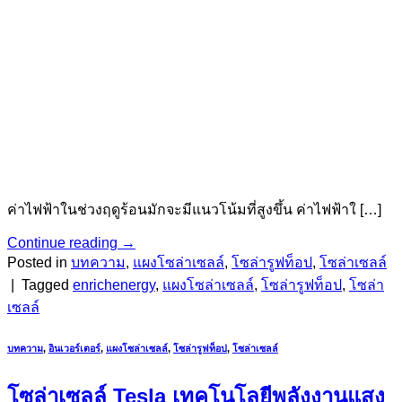
ค่าไฟฟ้าในช่วงฤดูร้อนมักจะมีแนวโน้มที่สูงขึ้น ค่าไฟฟ้าใ […]
Continue reading
→
Posted in
บทความ
,
แผงโซล่าเซลล์
,
โซล่ารูฟท็อป
,
โซล่าเซลล์
|
Tagged
enrichenergy
,
แผงโซล่าเซลล์
,
โซล่ารูฟท็อป
,
โซล่า
เซลล์
บทความ
,
อินเวอร์เตอร์
,
แผงโซล่าเซลล์
,
โซล่ารูฟท็อป
,
โซล่าเซลล์
โซล่าเซลล์ Tesla เทคโนโลยีพลังงานแสง