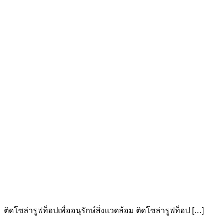
ติดโซล่ารูฟท็อปเพื่ออนุรักษ์สิ่งแวดล้อม ติดโซล่ารูฟท็อป […]