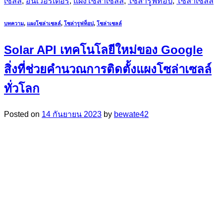
เซลล์
,
อินเวอร์เตอร์
,
แผงโซล่าเซลล์
,
โซล่ารูฟท็อป
,
โซล่าเซลล์
บทความ
,
แผงโซล่าเซลล์
,
โซล่ารูฟท็อป
,
โซล่าเซลล์
Solar API เทคโนโลยีใหม่ของ Google
สิ่งที่ช่วยคำนวณการติดตั้งแผงโซล่าเซลล์
ทั่วโลก
Posted on
14 กันยายน 2023
by
bewate42