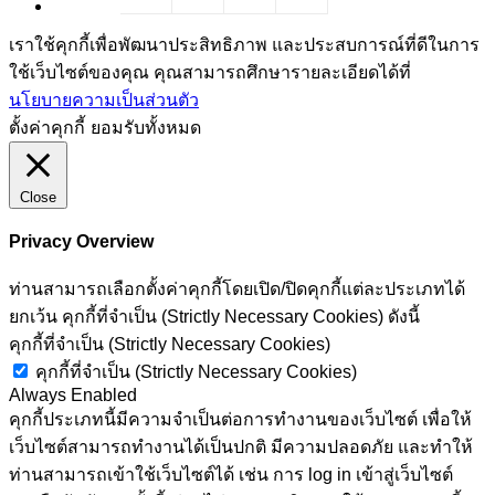
เราใช้คุกกี้เพื่อพัฒนาประสิทธิภาพ และประสบการณ์ที่ดีในการ
ใช้เว็บไซต์ของคุณ คุณสามารถศึกษารายละเอียดได้ที่
นโยบายความเป็นส่วนตัว
ตั้งค่าคุกกี้
ยอมรับทั้งหมด
Close
Privacy Overview
ท่านสามารถเลือกตั้งค่าคุกกี้โดยเปิด/ปิดคุกกี้แต่ละประเภทได้
ยกเว้น คุกกี้ที่จำเป็น (Strictly Necessary Cookies) ดังนี้
คุกกี้ที่จำเป็น (Strictly Necessary Cookies)
คุกกี้ที่จำเป็น (Strictly Necessary Cookies)
Always Enabled
คุกกี้ประเภทนี้มีความจำเป็นต่อการทำงานของเว็บไซต์ เพื่อให้
เว็บไซต์สามารถทำงานได้เป็นปกติ มีความปลอดภัย และทำให้
ท่านสามารถเข้าใช้เว็บไซต์ได้ เช่น การ log in เข้าสู่เว็บไซต์