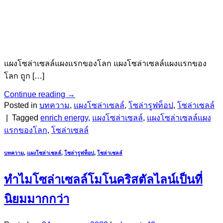
แผงโซล่าเซลล์แผงแรกของโลก แผงโซล่าเซลล์แผงแรกของ
โลก ถูก […]
Continue reading
→
Posted in
บทความ
,
แผงโซล่าเซลล์
,
โซล่ารูฟท็อป
,
โซล่าเซลล์
|
Tagged
enrich energy
,
แผงโซล่าเซลล์
,
แผงโซล่าเซลล์แผง
แรกของโลก
,
โซล่าเซลล์
บทความ
,
แผงโซล่าเซลล์
,
โซล่ารูฟท็อป
,
โซล่าเซลล์
ทำไมโซล่าเซลล์โมโนคริสตัลไลน์เป็นที่
นิยมมากกว่า