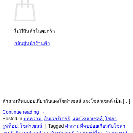
ไม่มีสินค้าในตะกร้า
กลับสู่หน้าร้านค้า
คำถามที่พบบ่อยเกี่ยวกับแผงโซล่าเซลล์ แผงโซล่าเซลล์ เป็น […]
Continue reading
→
Posted in
บทความ
,
อินเวอร์เตอร์
,
แผงโซล่าเซลล์
,
โซล่า
รูฟท็อป
,
โซล่าเซลล์
|
Tagged
คำถามที่พบบ่อยเกี่ยวกับโซล่า