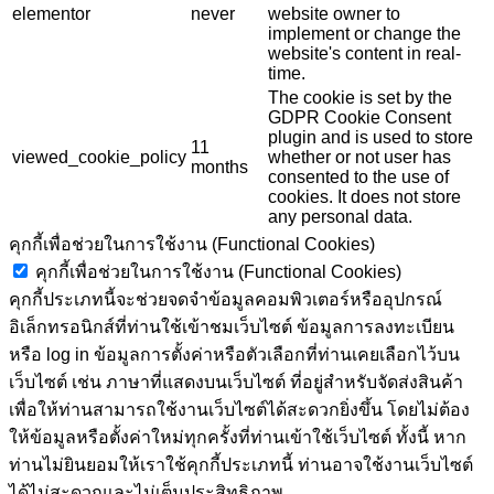
elementor
never
website owner to
implement or change the
website's content in real-
time.
The cookie is set by the
GDPR Cookie Consent
plugin and is used to store
11
viewed_cookie_policy
whether or not user has
months
consented to the use of
cookies. It does not store
any personal data.
คุกกี้เพื่อช่วยในการใช้งาน (Functional Cookies)
คุกกี้เพื่อช่วยในการใช้งาน (Functional Cookies)
คุกกี้ประเภทนี้จะช่วยจดจำข้อมูลคอมพิวเตอร์หรืออุปกรณ์
อิเล็กทรอนิกส์ที่ท่านใช้เข้าชมเว็บไซต์ ข้อมูลการลงทะเบียน
หรือ log in ข้อมูลการตั้งค่าหรือตัวเลือกที่ท่านเคยเลือกไว้บน
เว็บไซต์ เช่น ภาษาที่แสดงบนเว็บไซต์ ที่อยู่สำหรับจัดส่งสินค้า
เพื่อให้ท่านสามารถใช้งานเว็บไซต์ได้สะดวกยิ่งขึ้น โดยไม่ต้อง
ให้ข้อมูลหรือตั้งค่าใหม่ทุกครั้งที่ท่านเข้าใช้เว็บไซต์ ทั้งนี้ หาก
ท่านไม่ยินยอมให้เราใช้คุกกี้ประเภทนี้ ท่านอาจใช้งานเว็บไซต์
ได้ไม่สะดวกและไม่เต็มประสิทธิภาพ