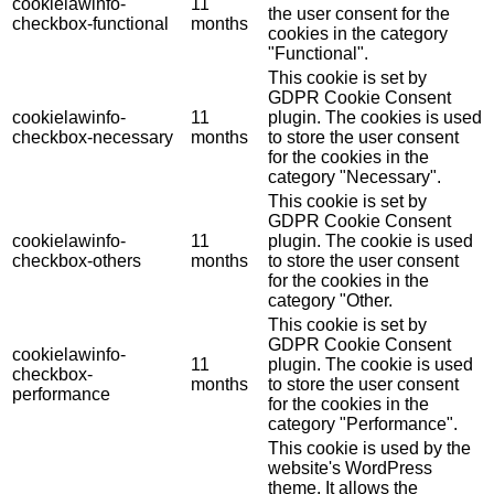
cookielawinfo-
11
the user consent for the
checkbox-functional
months
cookies in the category
"Functional".
This cookie is set by
GDPR Cookie Consent
cookielawinfo-
11
plugin. The cookies is used
checkbox-necessary
months
to store the user consent
for the cookies in the
category "Necessary".
This cookie is set by
GDPR Cookie Consent
cookielawinfo-
11
plugin. The cookie is used
checkbox-others
months
to store the user consent
for the cookies in the
category "Other.
This cookie is set by
GDPR Cookie Consent
cookielawinfo-
11
plugin. The cookie is used
checkbox-
months
to store the user consent
performance
for the cookies in the
category "Performance".
This cookie is used by the
website's WordPress
theme. It allows the