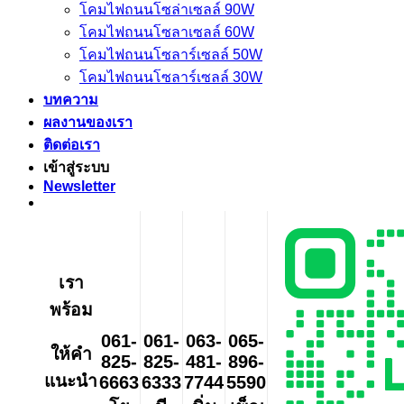
โคมไฟถนนโซล่าเซลล์ 90W
โคมไฟถนนโซลาเซลล์ 60W
โคมไฟถนนโซลาร์เซลล์ 50W
โคมไฟถนนโซลาร์เซลล์ 30W
บทความ
ผลงานของเรา
ติดต่อเรา
เข้าสู่ระบบ
Newsletter
เรา
พร้อม
061-
061-
063-
065-
ให้คำ
825-
825-
481-
896-
แนะนำ
6663
6333
7744
5590