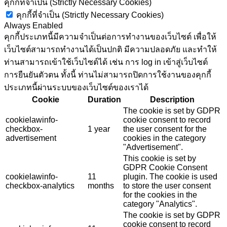
คุกกี้ที่จำเป็น (Strictly Necessary Cookies)
คุกกี้ที่จำเป็น (Strictly Necessary Cookies)
Always Enabled
คุกกี้ประเภทนี้มีความจำเป็นต่อการทำงานของเว็บไซต์ เพื่อให้
เว็บไซต์สามารถทำงานได้เป็นปกติ มีความปลอดภัย และทำให้
ท่านสามารถเข้าใช้เว็บไซต์ได้ เช่น การ log in เข้าสู่เว็บไซต์
การยืนยันตัวตน ทั้งนี้ ท่านไม่สามารถปิดการใช้งานของคุกกี้
ประเภทนี้ผ่านระบบของเว็บไซต์ของเราได้
Cookie
Duration
Description
The cookie is set by GDPR
cookielawinfo-
cookie consent to record
checkbox-
1 year
the user consent for the
advertisement
cookies in the category
"Advertisement".
This cookie is set by
GDPR Cookie Consent
cookielawinfo-
11
plugin. The cookie is used
checkbox-analytics
months
to store the user consent
for the cookies in the
category "Analytics".
The cookie is set by GDPR
cookie consent to record