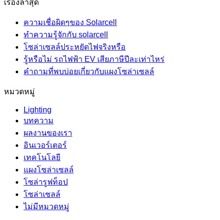
เรื่องล่าสุด
ความเชื่อผิดๆของ Solarcell
ทำความรู้จักกับ solarcell
โซล่าเซลล์ประหยัดไฟจริงหรือ
รู้หรือไม่ รถไฟฟ้า EV เสียภาษีปีละเท่าไหร่
คำถามที่พบบ่อยเกี่ยวกับแผงโซล่าเซลล์
หมวดหมู่
Lighting
บทความ
ผลงานของเรา
อินเวอร์เตอร์
เทคโนโลยี
แผงโซล่าเซลล์
โซล่ารูฟท็อป
โซล่าเซลล์
ไม่มีหมวดหมู่