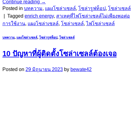
Continue reading
→
Posted in
บทความ
,
แผงโซล่าเซลล์
,
โซล่ารูฟท็อป
,
โซล่าเซลล์
|
Tagged
enrich energy
,
สาเหตุที่ไฟโซล่าเซลล์ไม่เพียงพอต่อ
การใช้งาน
,
แผงโซล่าเซลล์
,
โซล่าเซลล์
,
ไฟโซล่าเซลล์
บทความ
,
แผงโซล่าเซลล์
,
โซล่ารูฟท็อป
,
โซล่าเซลล์
10 ปัญหาที่ผู้ติดตั้งโซล่าเซลล์ต้องเจอ
Posted on
29 มิถุนายน 2023
by
bewate42