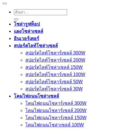
ค้นหา:
โซล่ารูฟท็อป
แผงโซล่าเซลล์
อินเวอร์เตอร์
สปอร์ตไลท์โซล่าเซลล์
สปอร์ตไลท์โซลาร์เซลล์ 300W
สปอร์ตไลท์โซลาร์เซลล์ 200W
สปอร์ตไลท์โซล่าเซลล์ 150W
สปอร์ตไลท์โซลาร์เซลล์ 100W
สปอร์ตไลท์โซลาร์เซลล์ 50W
สปอร์ตไลท์โซลาร์เซลล์ 30W
โคมไฟถนนโซล่าเซลล์
โคมไฟถนนโซลาร์เซลล์ 300W
โคมไฟถนนโซลาร์เซลล์ 200W
โคมไฟถนนโซลาร์เซลล์ 150W
โคมไฟถนนโซล่าเซลล์ 100W