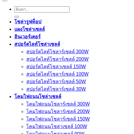
ค้นหา:
โซล่ารูฟท็อป
แผงโซล่าเซลล์
อินเวอร์เตอร์
สปอร์ตไลท์โซล่าเซลล์
สปอร์ตไลท์โซลาร์เซลล์ 300W
สปอร์ตไลท์โซลาร์เซลล์ 200W
สปอร์ตไลท์โซล่าเซลล์ 150W
สปอร์ตไลท์โซลาร์เซลล์ 100W
สปอร์ตไลท์โซลาร์เซลล์ 50W
สปอร์ตไลท์โซลาร์เซลล์ 30W
โคมไฟถนนโซล่าเซลล์
โคมไฟถนนโซลาร์เซลล์ 300W
โคมไฟถนนโซลาร์เซลล์ 200W
โคมไฟถนนโซลาร์เซลล์ 150W
โคมไฟถนนโซล่าเซลล์ 100W
โคมไฟถนนโซล่าเซลล์ 90W