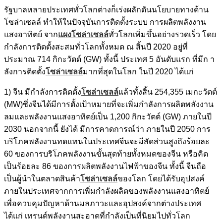
รัฐบาลหลายประเทศทั่วโลกต่างก็เร่งผลักดันนโยบายทางด้าน
โซล่าเซลล์ ทำให้ในปัจจุบันการติดตั้งระบบ การผลิตพลังงาน
แสงอาทิตย์ จาก
แผงโซล่าเซลล์
ทั่วโลกเพิ่มขึ้นอย่างรวดเร็ว โดย
กำลังการติดตั้งสะสมทั่วโลกทั้งหมด ณ สิ้นปี 2020 อยู่ที่
ประมาณ 714 กิกะวัตต์ (GW) ทั้งนี้ ประเทศ 5 อันดับแรก ที่มีก า
ลังการติดตั้ง
โซล่าเซลล์
มากที่สุดในโลก ในปี 2020 ได้แก่
1) จีน มีกำลังการติดตั้ง
โซล่าเซลล์
แล้วทั้งสิ้น 254,355 เมกะวัตต์
(MW)ซึ่งจีนได้มีการตั้งเป้าหมายที่จะเพิ่มกำลังการผลิตพลังงาน
ลมและพลังงานแสงอาทิตย์เป็น 1,200 กิกะวัตต์ (GW) ภายในปี
2030 นอกจากนี้ ยังได้ มีการคาดการณ์ว่า ภายในปี 2050 การ
บริโภคพลังงานทดแทนในประเทศจีนจะมีสัดส่วนสูงถึงร้อยละ
60 ของการบริโภคพลังงานขั้นสุดท้ายทั้งหมดของจีน หรือคิด
เป็นร้อยละ 86 ของการผลิตพลังงานไฟฟ้าของจีน ทั้งนี้ จีนถือ
เป็นผู้นำในตลาดสินค้า
โซล่าเซลล์
ของโลก โดยได้รับอุปสงค์
ภายในประเทศจากการเพิ่มกำลังผลิตของพลังงานแสงอาทิตย์
เพื่อควบคุมปัญหาด้านมลภาวะและอุปสงค์จากต่างประเทศ
ได้แก่ เทรนด์พลังงานสะอาดที่กำลังเป็นที่นิยมไปทั่วโลก