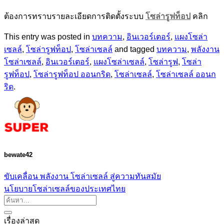
ต้องการทราบรายละเอียดการติดตั้งระบบ
โซล่ารูฟท็อป
คลิก
This entry was posted in
บทความ
,
อินเวอร์เตอร์
,
แผงโซล่า
เซลล์
,
โซล่ารูฟท็อป
,
โซล่าเซลล์
and tagged
บทความ
,
พลังงาน
โซล่าเซลล์
,
อินเวอร์เตอร์
,
แผงโซล่าเซลล์
,
โซล่ารูฟ
,
โซล่า
รูฟท็อป
,
โซล่ารูฟท็อป ออนกริด
,
โซล่าเซลล์
,
โซล่าเซลล์ ออนก
ริด
.
bewate42
ขับเคลื่อน พลังงาน โซล่าเซลล์ สู่ความทันสมัย
นโยบายโซล่าเซลล์ของประเทศไทย
เรื่องล่าสุด