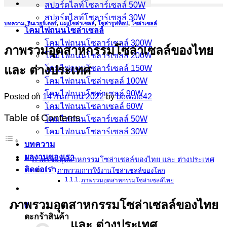
สปอร์ตไลท์โซลาร์เซลล์ 50W
สปอร์ตไลท์โซลาร์เซลล์ 30W
บทความ
,
อินเวอร์เตอร์
,
แผงโซล่าเซลล์
,
โซล่ารูฟท็อป
,
โซล่าเซลล์
โคมไฟถนนโซล่าเซลล์
โคมไฟถนนโซลาร์เซลล์ 300W
ภาพรวมอุตสาหกรรมโซล่าเซลล์ของไทย
โคมไฟถนนโซลาร์เซลล์ 200W
และ ต่างประเทศ
โคมไฟถนนโซลาร์เซลล์ 150W
โคมไฟถนนโซล่าเซลล์ 100W
โคมไฟถนนโซล่าเซลล์ 90W
Posted on
14 กันยายน 2022
by
bewate42
โคมไฟถนนโซลาเซลล์ 60W
Table of Contents
โคมไฟถนนโซลาร์เซลล์ 50W
โคมไฟถนนโซลาร์เซลล์ 30W
บทความ
ผลงานของเรา
ภาพรวมอุตสาหกรรมโซล่าเซลล์ของไทย และ ต่างประเทศ
ติดต่อเรา
ภาพรวมการใช้งานโซล่าเซลล์ของโลก
ภาพรวมอุตสาหกรรมโซล่าเซลล์ไทย
ภาพรวมอุตสาหกรรมโซล่าเซลล์ของไทย
0
ตะกร้าสินค้า
และ ต่างประเทศ