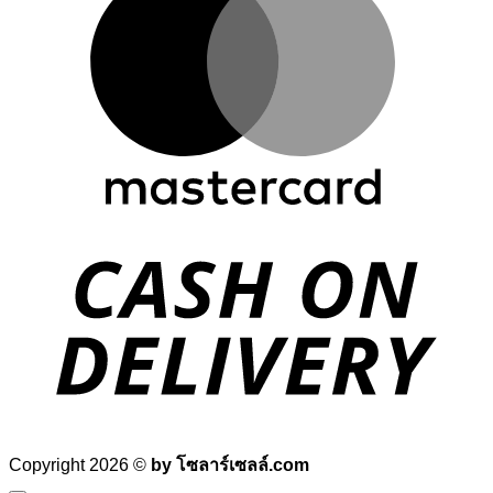
D
Copyright 2026 ©
by โซลาร์เซลล์.com