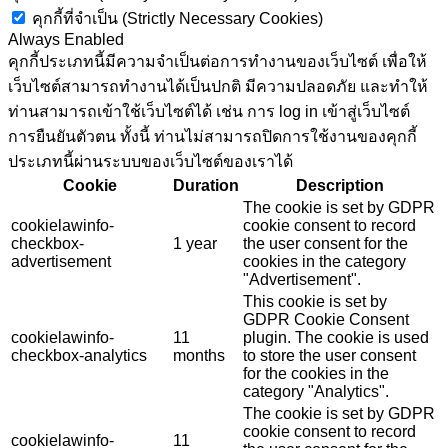
คุกกี้ที่จำเป็น (Strictly Necessary Cookies)
Always Enabled
คุกกี้ประเภทนี้มีความจำเป็นต่อการทำงานของเว็บไซต์ เพื่อให้
เว็บไซต์สามารถทำงานได้เป็นปกติ มีความปลอดภัย และทำให้
ท่านสามารถเข้าใช้เว็บไซต์ได้ เช่น การ log in เข้าสู่เว็บไซต์
การยืนยันตัวตน ทั้งนี้ ท่านไม่สามารถปิดการใช้งานของคุกกี้
ประเภทนี้ผ่านระบบของเว็บไซต์ของเราได้
Cookie
Duration
Description
The cookie is set by GDPR
cookielawinfo-
cookie consent to record
checkbox-
1 year
the user consent for the
advertisement
cookies in the category
"Advertisement".
This cookie is set by
GDPR Cookie Consent
cookielawinfo-
11
plugin. The cookie is used
checkbox-analytics
months
to store the user consent
for the cookies in the
category "Analytics".
The cookie is set by GDPR
cookie consent to record
cookielawinfo-
11