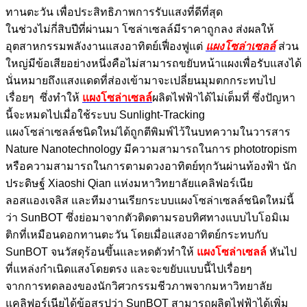
ทานตะวัน เพื่อประสิทธิภาพการรับแสงที่ดีที่สุด
ในช่วงไม่กี่สิบปีที่ผ่านมา โซล่าเซลล์มีราคาถูกลง ส่งผลให้
อุตสาหกรรมพลังงานแสงอาทิตย์เฟื่องฟูแต่
แผงโซล่าเซลล์
ส่วน
ใหญ่มีข้อเสียอย่างหนึ่งคือไม่สามารถขยับหน้าแผงเพื่อรับแสงได้
นั่นหมายถึงแสงแดดที่ส่องเข้ามาจะเปลี่ยนมุมตกกระทบไป
เรื่อยๆ ซึ่งทำให้
แผงโซล่าเซลล์
ผลิตไฟฟ้าได้ไม่เต็มที่ ซึ่งปัญหา
นี้จะหมดไปเมื่อใช้ระบบ Sunlight-Tracking
แผงโซล่าเซลล์ชนิดใหม่ได้ถูกตีพิมพ์ไว้ในบทความในวารสาร
Nature Nanotechnology มีความสามารถในการ phototropism
หรือความสามารถในการตามดวงอาทิตย์ทุกวันผ่านท้องฟ้า นัก
ประดิษฐ์ Xiaoshi Qian แห่งมหาวิทยาลัยแคลิฟอร์เนีย
ลอสแองเจลิส และทีมงานเรียกระบบแผงโซล่าเซลล์ชนิดใหม่นี้
ว่า SunBOT ซึ่งย่อมาจากตัวติดตามรอบทิศทางแบบไบโอมิเม
ติกที่เหมือนดอกทานตะวัน โดยเมื่อแสงอาทิตย์กระทบกับ
SunBOT จนวัสดุร้อนขึ้นและหดตัวทำให้
แผงโซล่าเซลล์
หันไป
ที่แหล่งกำเนิดแสงโดยตรง และจะขยับแบบนี้ไปเรื่อยๆ
จากการทดลองของนักวิศวกรรมชีวภาพจากมหาวิทยาลัย
แคลิฟอร์เนียได้ข้อสรุปว่า SunBOT สามารถผลิตไฟฟ้าได้เพิ่ม