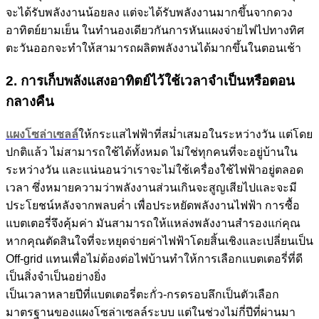
จะได้รับพลังงานน้อยลง แต่จะได้รับพลังงานมากขึ้นจากดวง
อาทิตย์ยามเย็น ในทำนองเดียวกันการหันแผงจ่ายไฟไปทางทิศ
ตะวันออกจะทำให้สามารถผลิตพลังงานได้มากขึ้นในตอนเช้า
2. การเก็บพลังแสงอาทิตย์ไว้ใช้เวลาจำเป็นหรือตอน
กลางคืน
แผงโซล่าเซลล์
ให้กระแสไฟฟ้าที่สม่ำเสมอในระหว่างวัน แต่โดย
ปกติแล้ว ไม่สามารถใช้ได้ทั้งหมด ไม่ใช่ทุกคนที่จะอยู่บ้านใน
ระหว่างวัน และแน่นอนว่าเราจะไม่ใช้เครื่องใช้ไฟฟ้าอยู่ตลอด
เวลา ซึ่งหมายความว่าพลังงานส่วนเกินจะสูญเสียไปและจะมี
ประโยชน์หลังจากพลบค่ำ เพื่อประหยัดพลังงานไฟฟ้า การซื้อ
แบตเตอรี่จึงคุ้มค่า มันสามารถให้แหล่งพลังงานสำรองแก่คุณ
หากคุณตัดสินใจที่จะหยุดจ่ายค่าไฟฟ้าโดยสิ้นเชิงและเปลี่ยนเป็น
Off-grid แทนเพื่อไม่ต้องต่อไฟบ้านทำให้การเลือกแบตเตอรี่ที่ดี
เป็นสิ่งจำเป็นอย่างยิ่ง
เป็นเวลาหลายปีที่แบตเตอรี่ตะกั่ว-กรดรอบลึกเป็นตัวเลือก
มาตรฐานของแผงโซล่าเซลล์ระบบ แต่ในช่วงไม่กี่ปีที่ผ่านมา