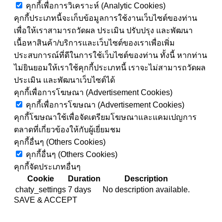
คุกกี้เพื่อการวิเคราะห์ (Analytic Cookies)
คุกกี้ประเภทนี้จะเก็บข้อมูลการใช้งานเว็บไซต์ของท่าน
เพื่อให้เราสามารถวัดผล ประเมิน ปรับปรุง และพัฒนา
เนื้อหาสินค้า/บริการและเว็บไซต์ของเราเพื่อเพิ่ม
ประสบการณ์ที่ดีในการใช้เว็บไซต์ของท่าน ทั้งนี้ หากท่าน
ไม่ยินยอมให้เราใช้คุกกี้ประเภทนี้ เราจะไม่สามารถวัดผล
ประเมิน และพัฒนาเว็บไซต์ได้
คุกกี้เพื่อการโฆษณา (Advertisement Cookies)
คุกกี้เพื่อการโฆษณา (Advertisement Cookies)
คุกกี้โฆษณาใช้เพื่อจัดเตรียมโฆษณาและแคมเปญการ
ตลาดที่เกี่ยวข้องให้กับผู้เยี่ยมชม
คุกกี้อื่นๆ (Others Cookies)
คุกกี้อื่นๆ (Others Cookies)
คุกกี้จัดประเภทอื่นๆ
Cookie
Duration
Description
chaty_settings
7 days
No description available.
SAVE & ACCEPT