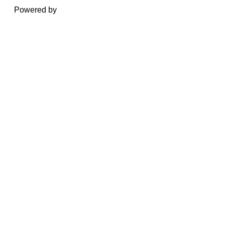
Powered by