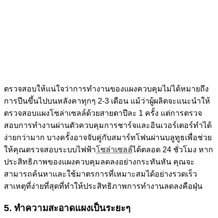
ตรวจสอบให้แน่ใจว่าการทำงานของแผงควบคุมไม่ได้หมายถึง
การปีนขึ้นไปบนหลังคาทุกๆ 2-3 เดือน แม้ว่าผู้ผลิตจะแนะนำให้
ตรวจสอบแผงโซล่าเซลล์ด้วยสายตาปีละ 1 ครั้ง แต่การตรวจ
สอบการทำงานผ่านตัวควบคุมการชาร์จและอินเวอร์เตอร์ทำได้
ง่ายกว่ามาก บางครั้งอาจจับคู่กับสมาร์ทโฟนผ่านบลูทูธเพื่อช่วย
ให้คุณตรวจสอบระบบไฟฟ้า
โซล่าเซลล์
ได้ตลอด 24 ชั่วโมง หาก
ประสิทธิภาพของแผงควบคุมลดลงอย่างกระทันหัน คุณจะ
สามารถค้นหาและใช้มาตรการที่เหมาะสมได้อย่างรวดเร็ว
สาเหตุที่ง่ายที่สุดที่ทำให้ประสิทธิภาพการทำงานลดลงคือฝุ่น
5. ทำความสะอาดแผงเป็นระยะๆ