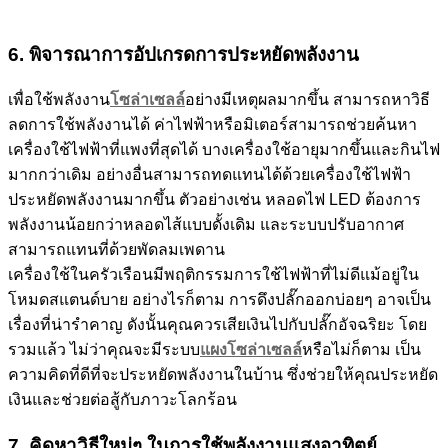
6. พิจารณาการอัปเกรดการประหยัดพลังงาน
เพื่อใช้พลังงาน
โซล่าเซลล์
อย่างมีเหตุผลมากขึ้น สามารถหาวิธี
ลดการใช้พลังงานได้ ค่าไฟฟ้าหรือมิเตอร์สามารถช่วยค้นหา
เครื่องใช้ไฟฟ้าที่แพงที่สุดได้ บางเครื่องใช้อายุมากขึ้นและกินไฟ
มากกว่าเดิม อย่างอื่นสามารถทดแทนได้ด้วยเครื่องใช้ไฟฟ้า
ประหยัดพลังงานมากขึ้น ตัวอย่างเช่น หลอดไฟ LED ต้องการ
พลังงานน้อยกว่าหลอดไส้แบบดั้งเดิม และระบบปรับอากาศ
สามารถแทนที่ด้วยพัดลมเพดาน
เครื่องใช้ในครัวเรือนมีพฤติกรรมการใช้ไฟฟ้าที่ไม่ดีแม้อยู่ใน
โหมดสแตนด์บาย อย่างไรก็ตาม การดึงปลั๊กออกบ่อยๆ อาจเป็น
เรื่องที่น่ารำคาญ ดังนั้นคุณควรเสียเงินไปกับปลั๊กอัจฉริยะ โดย
รวมแล้ว ไม่ว่าคุณจะมีระบบ
แผงโซล่าเซลล์
หรือไม่ก็ตาม เป็น
ความคิดที่ดีที่จะประหยัดพลังงานในบ้าน ซึ่งช่วยให้คุณประหยัด
เงินและช่วยต่อสู้กับภาวะโลกร้อน
7. คิดหาวิธีใหม่ๆ ในการใช้พลังงานแสงอาทิตย์