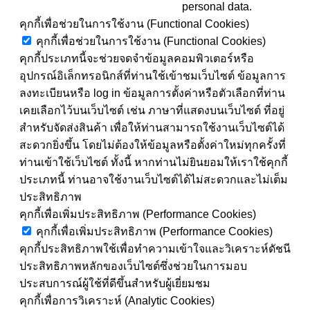
personal data.
คุกกี้เพื่อช่วยในการใช้งาน (Functional Cookies)
คุกกี้เพื่อช่วยในการใช้งาน (Functional Cookies)
คุกกี้ประเภทนี้จะช่วยจดจำข้อมูลคอมพิวเตอร์หรือ
อุปกรณ์อิเล็กทรอนิกส์ที่ท่านใช้เข้าชมเว็บไซต์ ข้อมูลการ
ลงทะเบียนหรือ log in ข้อมูลการตั้งค่าหรือตัวเลือกที่ท่าน
เคยเลือกไว้บนเว็บไซต์ เช่น ภาษาที่แสดงบนเว็บไซต์ ที่อยู่
สำหรับจัดส่งสินค้า เพื่อให้ท่านสามารถใช้งานเว็บไซต์ได้
สะดวกยิ่งขึ้น โดยไม่ต้องให้ข้อมูลหรือตั้งค่าใหม่ทุกครั้งที่
ท่านเข้าใช้เว็บไซต์ ทั้งนี้ หากท่านไม่ยินยอมให้เราใช้คุกกี้
ประเภทนี้ ท่านอาจใช้งานเว็บไซต์ได้ไม่สะดวกและไม่เต็ม
ประสิทธิภาพ
คุกกี้เพื่อเพิ่มประสิทธิภาพ (Performance Cookies)
คุกกี้เพื่อเพิ่มประสิทธิภาพ (Performance Cookies)
คุกกี้ประสิทธิภาพใช้เพื่อทำความเข้าใจและวิเคราะห์ดัชนี
ประสิทธิภาพหลักของเว็บไซต์ซึ่งช่วยในการมอบ
ประสบการณ์ผู้ใช้ที่ดีขึ้นสำหรับผู้เยี่ยมชม
คุกกี้เพื่อการวิเคราะห์ (Analytic Cookies)