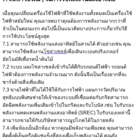
เมื่อคุณเปลี่ยนเครื่องใช้ไฟฟ้าที่ใช้พลังงานทั้งหมดเป็นเครื่องใช้
ไฟฟ้าสมัยใหม่ คุณอาจพบว่าคุณต้องการพลังงานมากกว่าที่
จำเป็นในตอนแรก ต่อไปนี้เป็นแนวคิดบางประการเกี่ยวกับวิธี
การใช้ประโยชน์สูงสุด
7.1 สามารถใช้พลังงานแสงอาทิตย์ในสวนได้ ตัวอย่างเช่น คุณ
สามารถใช้พลังงาน
โซล่าเซลล์
เพื่อเดินระบบสปริงเกลอร์
อัตโนมัติเพื่อรดน้ำต้นไม้
7.2 ระบบ แผงโซล่าเซลล์เข้ากันได้ดีกับรถยนต์ไฟฟ้า รถยนต์
ไฟฟ้าต้องการพลังงานจำนวนมาก ดังนั้นจึงเป็นเรื่องยากที่จะ
ชาร์จด้วยสิ่งเพิ่มเติม
7.3 ขายไฟฟ้าที่ไม่ได้ใช้ให้กับการไฟฟ้า แผนการวัดปริมาณ
สุทธิแบบพิเศษช่วยให้เจ้าของระบบที่เชื่อมต่อกับกริดสามารถ
อัดฉีดพลังงานเพิ่มเติมเข้าไปในกริดและรับโบนัส เช่น ใบรับรอง
พลังงานทดแทนพลังงานแสงอาทิตย์ (SREC) ใบรับรองเหล่านี้
สามารถขายให้กับบริษัทสาธารณูปโภคได้ในภายหลัง
7.4 เพิ่มห้องเย็นอีกห้อง หากคุณมีพลังงานเพียงพอ คุณสามารถ
ติดตั้งตู้เย็นหรือตู้แช่แข็งที่สองเพื่อเก็บพลังงานได้ คุณยัง