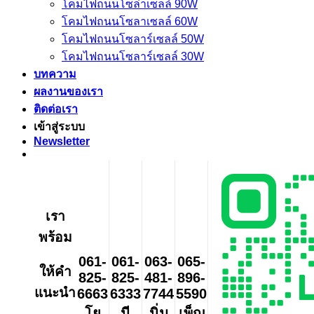
โคมไฟถนนโซล่าเซลล์ 90W
โคมไฟถนนโซลาเซลล์ 60W
โคมไฟถนนโซลาร์เซลล์ 50W
โคมไฟถนนโซลาร์เซลล์ 30W
บทความ
ผลงานของเรา
ติดต่อเรา
เข้าสู่ระบบ
Newsletter
เรา
พร้อม
061-
061-
063-
065-
ให้คำ
825-
825-
481-
896-
แนะนำ
6663
6333
7744
5590
โย
นี
นิ่ม
เพ็ญ