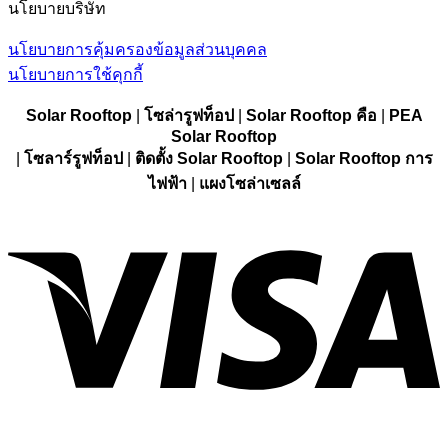
นโยบายบริษัท
นโยบายการคุ้มครองข้อมูลส่วนบุคคล
นโยบายการใช้คุกกี้
Solar Rooftop
|
โซล่ารูฟท็อป
|
Solar Rooftop
คือ
|
PEA
Solar Rooftop
|
โซลาร์รูฟท็อป
|
ติดตั้ง S
olar Rooftop
|
Solar Rooftop
การ
ไฟฟ้า
|
แผงโซล่าเซลล์
V
P