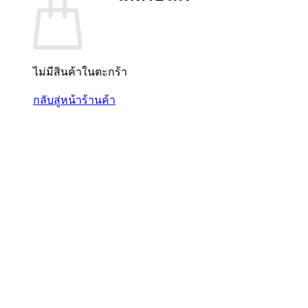
ไม่มีสินค้าในตะกร้า
กลับสู่หน้าร้านค้า