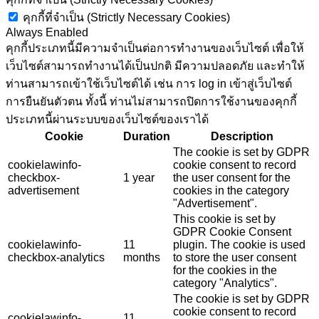
คุกกี้ที่จำเป็น (Strictly Necessary Cookies)
Always Enabled
คุกกี้ประเภทนี้มีความจำเป็นต่อการทำงานของเว็บไซต์ เพื่อให้
เว็บไซต์สามารถทำงานได้เป็นปกติ มีความปลอดภัย และทำให้
ท่านสามารถเข้าใช้เว็บไซต์ได้ เช่น การ log in เข้าสู่เว็บไซต์
การยืนยันตัวตน ทั้งนี้ ท่านไม่สามารถปิดการใช้งานของคุกกี้
ประเภทนี้ผ่านระบบของเว็บไซต์ของเราได้
Cookie
Duration
Description
The cookie is set by GDPR
cookielawinfo-
cookie consent to record
checkbox-
1 year
the user consent for the
advertisement
cookies in the category
"Advertisement".
This cookie is set by
GDPR Cookie Consent
cookielawinfo-
11
plugin. The cookie is used
checkbox-analytics
months
to store the user consent
for the cookies in the
category "Analytics".
The cookie is set by GDPR
cookie consent to record
cookielawinfo-
11