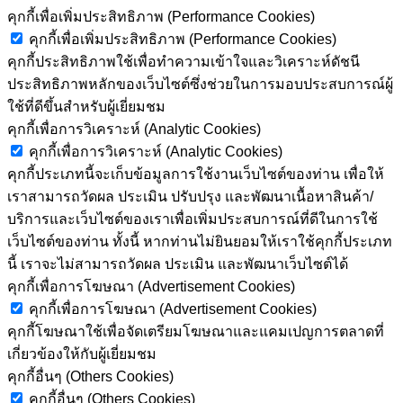
คุกกี้เพื่อเพิ่มประสิทธิภาพ (Performance Cookies)
คุกกี้เพื่อเพิ่มประสิทธิภาพ (Performance Cookies)
คุกกี้ประสิทธิภาพใช้เพื่อทำความเข้าใจและวิเคราะห์ดัชนี
ประสิทธิภาพหลักของเว็บไซต์ซึ่งช่วยในการมอบประสบการณ์ผู้
ใช้ที่ดีขึ้นสำหรับผู้เยี่ยมชม
คุกกี้เพื่อการวิเคราะห์ (Analytic Cookies)
คุกกี้เพื่อการวิเคราะห์ (Analytic Cookies)
คุกกี้ประเภทนี้จะเก็บข้อมูลการใช้งานเว็บไซต์ของท่าน เพื่อให้
เราสามารถวัดผล ประเมิน ปรับปรุง และพัฒนาเนื้อหาสินค้า/
บริการและเว็บไซต์ของเราเพื่อเพิ่มประสบการณ์ที่ดีในการใช้
เว็บไซต์ของท่าน ทั้งนี้ หากท่านไม่ยินยอมให้เราใช้คุกกี้ประเภท
นี้ เราจะไม่สามารถวัดผล ประเมิน และพัฒนาเว็บไซต์ได้
คุกกี้เพื่อการโฆษณา (Advertisement Cookies)
คุกกี้เพื่อการโฆษณา (Advertisement Cookies)
คุกกี้โฆษณาใช้เพื่อจัดเตรียมโฆษณาและแคมเปญการตลาดที่
เกี่ยวข้องให้กับผู้เยี่ยมชม
คุกกี้อื่นๆ (Others Cookies)
คุกกี้อื่นๆ (Others Cookies)