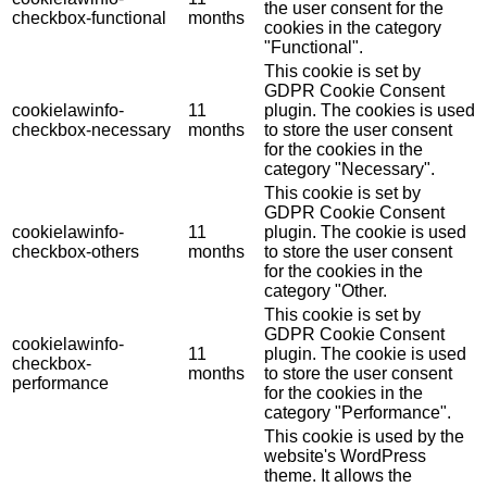
the user consent for the
checkbox-functional
months
cookies in the category
"Functional".
This cookie is set by
GDPR Cookie Consent
cookielawinfo-
11
plugin. The cookies is used
checkbox-necessary
months
to store the user consent
for the cookies in the
category "Necessary".
This cookie is set by
GDPR Cookie Consent
cookielawinfo-
11
plugin. The cookie is used
checkbox-others
months
to store the user consent
for the cookies in the
category "Other.
This cookie is set by
GDPR Cookie Consent
cookielawinfo-
11
plugin. The cookie is used
checkbox-
months
to store the user consent
performance
for the cookies in the
category "Performance".
This cookie is used by the
website's WordPress
theme. It allows the