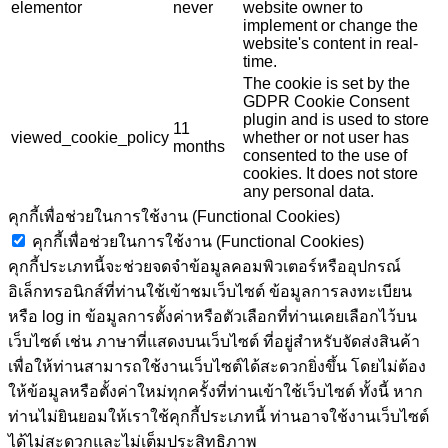
elementor
never
website owner to
implement or change the
website's content in real-
time.
The cookie is set by the
GDPR Cookie Consent
plugin and is used to store
11
viewed_cookie_policy
whether or not user has
months
consented to the use of
cookies. It does not store
any personal data.
คุกกี้เพื่อช่วยในการใช้งาน (Functional Cookies)
คุกกี้เพื่อช่วยในการใช้งาน (Functional Cookies)
คุกกี้ประเภทนี้จะช่วยจดจำข้อมูลคอมพิวเตอร์หรืออุปกรณ์
อิเล็กทรอนิกส์ที่ท่านใช้เข้าชมเว็บไซต์ ข้อมูลการลงทะเบียน
หรือ log in ข้อมูลการตั้งค่าหรือตัวเลือกที่ท่านเคยเลือกไว้บน
เว็บไซต์ เช่น ภาษาที่แสดงบนเว็บไซต์ ที่อยู่สำหรับจัดส่งสินค้า
เพื่อให้ท่านสามารถใช้งานเว็บไซต์ได้สะดวกยิ่งขึ้น โดยไม่ต้อง
ให้ข้อมูลหรือตั้งค่าใหม่ทุกครั้งที่ท่านเข้าใช้เว็บไซต์ ทั้งนี้ หาก
ท่านไม่ยินยอมให้เราใช้คุกกี้ประเภทนี้ ท่านอาจใช้งานเว็บไซต์
ได้ไม่สะดวกและไม่เต็มประสิทธิภาพ