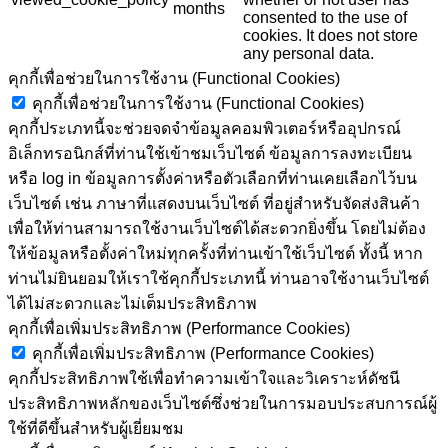
months
consented to the use of
cookies. It does not store
any personal data.
คุกกี้เพื่อช่วยในการใช้งาน (Functional Cookies)
คุกกี้เพื่อช่วยในการใช้งาน (Functional Cookies)
คุกกี้ประเภทนี้จะช่วยจดจำข้อมูลคอมพิวเตอร์หรืออุปกรณ์
อิเล็กทรอนิกส์ที่ท่านใช้เข้าชมเว็บไซต์ ข้อมูลการลงทะเบียน
หรือ log in ข้อมูลการตั้งค่าหรือตัวเลือกที่ท่านเคยเลือกไว้บน
เว็บไซต์ เช่น ภาษาที่แสดงบนเว็บไซต์ ที่อยู่สำหรับจัดส่งสินค้า
เพื่อให้ท่านสามารถใช้งานเว็บไซต์ได้สะดวกยิ่งขึ้น โดยไม่ต้อง
ให้ข้อมูลหรือตั้งค่าใหม่ทุกครั้งที่ท่านเข้าใช้เว็บไซต์ ทั้งนี้ หาก
ท่านไม่ยินยอมให้เราใช้คุกกี้ประเภทนี้ ท่านอาจใช้งานเว็บไซต์
ได้ไม่สะดวกและไม่เต็มประสิทธิภาพ
คุกกี้เพื่อเพิ่มประสิทธิภาพ (Performance Cookies)
คุกกี้เพื่อเพิ่มประสิทธิภาพ (Performance Cookies)
คุกกี้ประสิทธิภาพใช้เพื่อทำความเข้าใจและวิเคราะห์ดัชนี
ประสิทธิภาพหลักของเว็บไซต์ซึ่งช่วยในการมอบประสบการณ์ผู้
ใช้ที่ดีขึ้นสำหรับผู้เยี่ยมชม