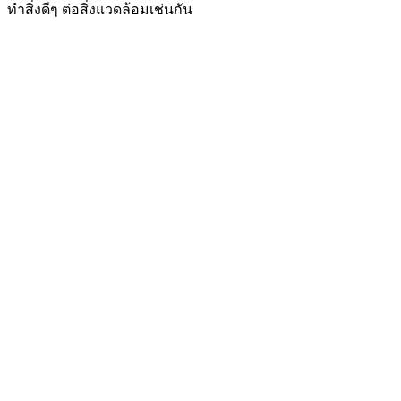
ทำสิ่งดีๆ ต่อสิ่งแวดล้อมเช่นกัน