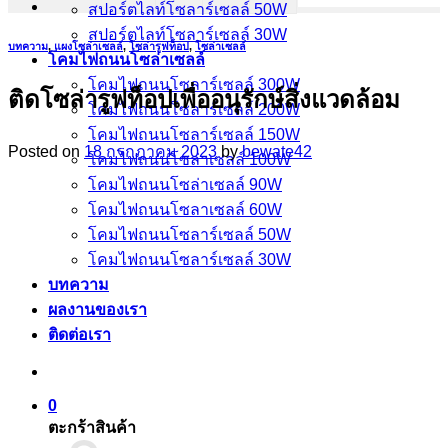
สปอร์ตไลท์โซลาร์เซลล์ 50W
สปอร์ตไลท์โซลาร์เซลล์ 30W
บทความ
,
แผงโซล่าเซลล์
,
โซล่ารูฟท็อป
,
โซล่าเซลล์
โคมไฟถนนโซล่าเซลล์
โคมไฟถนนโซลาร์เซลล์ 300W
ติดโซล่ารูฟท็อปเพื่ออนุรักษ์สิ่งแวดล้อม
โคมไฟถนนโซลาร์เซลล์ 200W
โคมไฟถนนโซลาร์เซลล์ 150W
Posted on
18 กรกฎาคม 2023
by
bewate42
โคมไฟถนนโซล่าเซลล์ 100W
โคมไฟถนนโซล่าเซลล์ 90W
โคมไฟถนนโซลาเซลล์ 60W
โคมไฟถนนโซลาร์เซลล์ 50W
โคมไฟถนนโซลาร์เซลล์ 30W
บทความ
ผลงานของเรา
ติดต่อเรา
0
ตะกร้าสินค้า