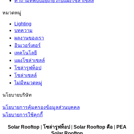
คำถามที่พบบ่อยเกี่ยวกับแผงโซล่าเซลล์
หมวดหมู่
Lighting
บทความ
ผลงานของเรา
อินเวอร์เตอร์
เทคโนโลยี
แผงโซล่าเซลล์
โซล่ารูฟท็อป
โซล่าเซลล์
ไม่มีหมวดหมู่
นโยบายบริษัท
นโยบายการคุ้มครองข้อมูลส่วนบุคคล
นโยบายการใช้คุกกี้
Solar Rooftop
|
โซล่ารูฟท็อป
|
Solar Rooftop
คือ
|
PEA
Solar Rooftop