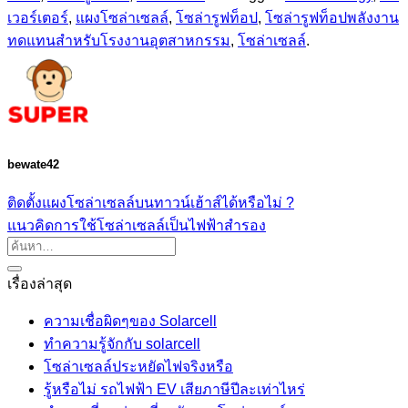
เวอร์เตอร์
,
แผงโซล่าเซลล์
,
โซล่ารูฟท็อป
,
โซล่ารูฟท็อปพลังงาน
ทดแทนสำหรับโรงงานอุตสาหกรรม
,
โซล่าเซลล์
.
bewate42
ติดตั้งแผงโซล่าเซลล์บนทาวน์เฮ้าส์ได้หรือไม่ ?
แนวคิดการใช้โซล่าเซลล์เป็นไฟฟ้าสำรอง
เรื่องล่าสุด
ความเชื่อผิดๆของ Solarcell
ทำความรู้จักกับ solarcell
โซล่าเซลล์ประหยัดไฟจริงหรือ
รู้หรือไม่ รถไฟฟ้า EV เสียภาษีปีละเท่าไหร่