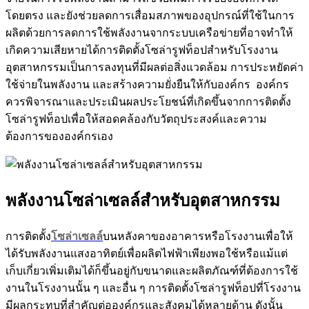
โดยตรง และยังช่วยลดการเสื่อมสภาพของอุปกรณ์ที่ใช้ในการ
ผลิตด้วยการลดการใช้พลังงานจากระบบเครือข่ายที่อาจทำให้
เกิดความเสียหายได้การติดตั้งโซล่ารูฟท็อปสำหรับโรงงาน
อุตสาหกรรมเป็นการลงทุนที่มีผลต่อสิ่งแวดล้อม การประหยัดค่า
ใช้จ่ายในพลังงาน และสร้างความยั่งยืนให้กับองค์กร องค์กร
ควรพิจารณาและประเมินผลประโยชน์ที่เกิดขึ้นจากการติดตั้ง
โซล่ารูฟท็อปเพื่อให้สอดคล้องกับวัตถุประสงค์และความ
ต้องการขององค์กรเอง
พลังงานโซล่าเซลล์สำหรับอุตสาหกรรม
การติดตั้ง
โซล่าเซลล์
บนหลังคาของอาคารหรือโรงงานเพื่อให้
ได้รับพลังงานแสงอาทิตย์เพื่อผลิตไฟฟ้าเพียงพอใช้หรือแม้แต่
เก็บเกี่ยวเพิ่มเติมได้ก็ขึ้นอยู่กับขนาดและผลิตภัณฑ์ที่ต้องการใช้
งานในโรงงานนั้น ๆ และอื่น ๆ การติดตั้งโซล่ารูฟท็อปที่โรงงาน
มีผลกระทบที่สำคัญต่อองค์กรและสังคมได้หลายด้าน ดังนั้น