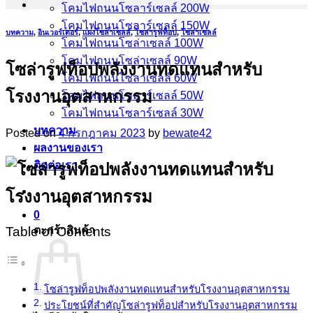
โคมไฟถนนโซลาร์เซลล์ 200W
โคมไฟถนนโซลาร์เซลล์ 150W
บทความ
,
อินเวอร์เตอร์
,
แผงโซล่าเซลล์
,
โซล่ารูฟท็อป
,
โซล่าเซลล์
โคมไฟถนนโซล่าเซลล์ 100W
โคมไฟถนนโซล่าเซลล์ 90W
โซล่ารูฟท็อปพลังงานทดแทนสำหรับ
โคมไฟถนนโซลาเซลล์ 60W
โรงงานอุตสาหกรรม
โคมไฟถนนโซลาร์เซลล์ 50W
โคมไฟถนนโซลาร์เซลล์ 30W
บทความ
Posted on
4 กรกฎาคม 2023
by
bewate42
ผลงานของเรา
ติดต่อเรา
0
Table of Contents
ตะกร้าสินค้า
โซล่ารูฟท็อปพลังงานทดแทนสำหรับโรงงานอุตสาหกรรม
ประโยชน์ที่สำคัญโซล่ารูฟท็อปสำหรับโรงงานอุตสาหกรรม