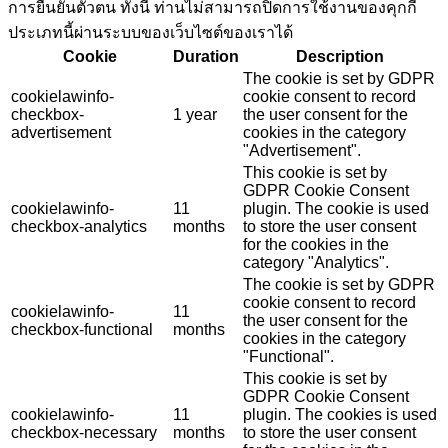
การยืนยันตัวตน ทั้งนี้ ท่านไม่สามารถปิดการใช้งานของคุกกี้
ประเภทนี้ผ่านระบบของเว็บไซต์ของเราได้
Cookie
Duration
Description
The cookie is set by GDPR
cookielawinfo-
cookie consent to record
checkbox-
1 year
the user consent for the
advertisement
cookies in the category
"Advertisement".
This cookie is set by
GDPR Cookie Consent
cookielawinfo-
11
plugin. The cookie is used
checkbox-analytics
months
to store the user consent
for the cookies in the
category "Analytics".
The cookie is set by GDPR
cookie consent to record
cookielawinfo-
11
the user consent for the
checkbox-functional
months
cookies in the category
"Functional".
This cookie is set by
GDPR Cookie Consent
cookielawinfo-
11
plugin. The cookies is used
checkbox-necessary
months
to store the user consent