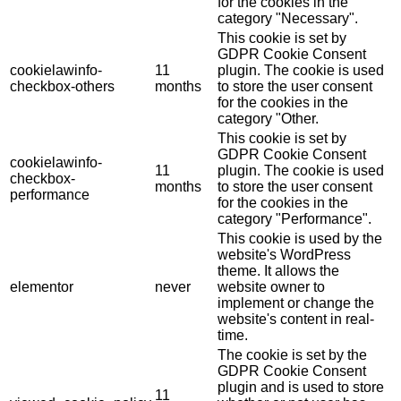
for the cookies in the
category "Necessary".
This cookie is set by
GDPR Cookie Consent
cookielawinfo-
11
plugin. The cookie is used
checkbox-others
months
to store the user consent
for the cookies in the
category "Other.
This cookie is set by
GDPR Cookie Consent
cookielawinfo-
11
plugin. The cookie is used
checkbox-
months
to store the user consent
performance
for the cookies in the
category "Performance".
This cookie is used by the
website's WordPress
theme. It allows the
elementor
never
website owner to
implement or change the
website's content in real-
time.
The cookie is set by the
GDPR Cookie Consent
plugin and is used to store
11