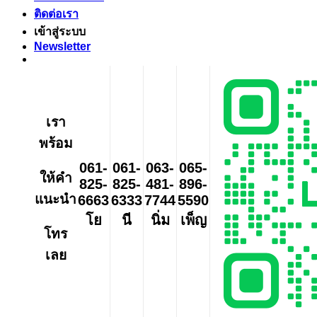
ติดต่อเรา
เข้าสู่ระบบ
Newsletter
เรา
พร้อม
061-
061-
063-
065-
ให้คำ
825-
825-
481-
896-
แนะนำ
6663
6333
7744
5590
โย
นี
นิ่ม
เพ็ญ
โทร
เลย