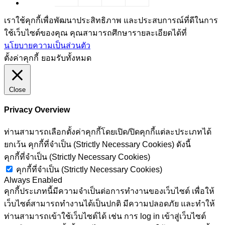
เราใช้คุกกี้เพื่อพัฒนาประสิทธิภาพ และประสบการณ์ที่ดีในการ
ใช้เว็บไซต์ของคุณ คุณสามารถศึกษารายละเอียดได้ที่
นโยบายความเป็นส่วนตัว
ตั้งค่าคุกกี้
ยอมรับทั้งหมด
Close
Privacy Overview
ท่านสามารถเลือกตั้งค่าคุกกี้โดยเปิด/ปิดคุกกี้แต่ละประเภทได้
ยกเว้น คุกกี้ที่จำเป็น (Strictly Necessary Cookies) ดังนี้
คุกกี้ที่จำเป็น (Strictly Necessary Cookies)
คุกกี้ที่จำเป็น (Strictly Necessary Cookies)
Always Enabled
คุกกี้ประเภทนี้มีความจำเป็นต่อการทำงานของเว็บไซต์ เพื่อให้
เว็บไซต์สามารถทำงานได้เป็นปกติ มีความปลอดภัย และทำให้
ท่านสามารถเข้าใช้เว็บไซต์ได้ เช่น การ log in เข้าสู่เว็บไซต์