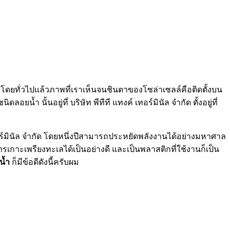
น โดยทั่วไปแล้วภาพที่เราเห็นจนชินตาของโซล่าเซลล์คือติดตั้งบน
นิดลอยน้ำ นั้นอยู่ที่ บริษัท พีทีที แทงค์ เทอร์มินัล จํากัด ตั้งอยู่ที่
ทอร์มินัล จํากัด โดยหนึ่งปีสามารถประหยัดพลังงานได้อย่างมหาศาล
เกาะเพรียงทะเลได้เป็นอย่างดี และเป็นพลาสติกที่ใช้งานก็เป็น
น้ำ
ก็มีข้อดีดังนี้ครับผม