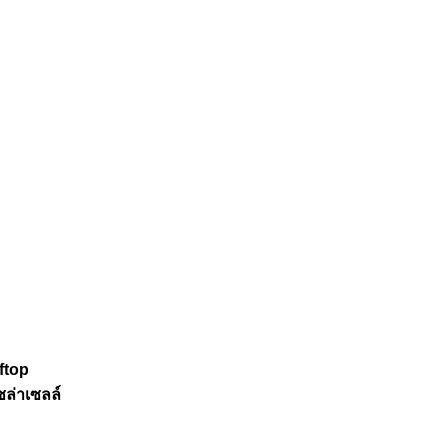
ftop
ล่าเซลล์
V