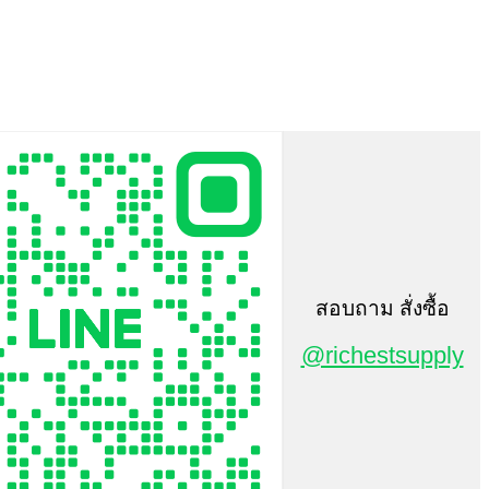
สอบถาม สั่งซื้อ
@richestsupply