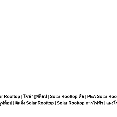
ar Rooftop
|
โซล่ารูฟท็อป
|
Solar Rooftop
คือ
|
PEA
Solar Roo
รูฟท็อป
|
ติดตั้ง S
olar Rooftop
|
Solar Rooftop
การไฟฟ้า
|
แผงโซ