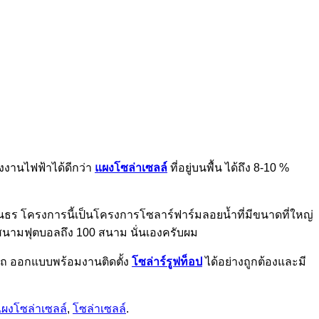
ังงานไฟฟ้าได้ดีกว่า
แผงโซล่าเซลล์
ที่อยู่บนพื้น ได้ถึง 8-10 %
รินธร โครงการนี้เป็นโครงการโซลาร์ฟาร์มลอยน้ำที่มีขนาดที่ใหญ่
่าสนามฟุตบอลถึง 100 สนาม นั่นเองครับผม
มารถ ออกแบบพร้อมงานติดตั้ง
โซล่าร์รูฟท็อป
ได้อย่างถูกต้องและมี
ผงโซล่าเซลล์
,
โซล่าเซลล์
.