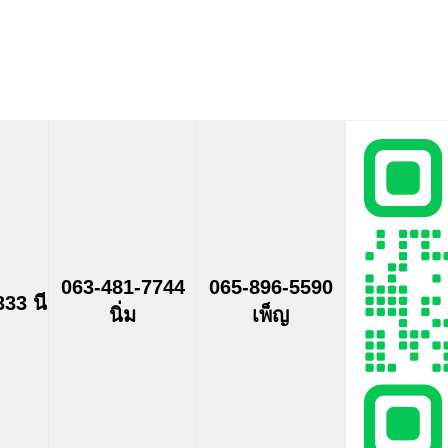
063-481-7744
065-896-5590
33 นี
นิ่ม
เพ็ญ