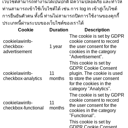
เว็บไซต์สามารถทำงานได้เป็นปกติ มีความปลอดภัย และทำให้
ท่านสามารถเข้าใช้เว็บไซต์ได้ เช่น การ log in เข้าสู่เว็บไซต์
การยืนยันตัวตน ทั้งนี้ ท่านไม่สามารถปิดการใช้งานของคุกกี้
ประเภทนี้ผ่านระบบของเว็บไซต์ของเราได้
Cookie
Duration
Description
The cookie is set by GDPR
cookielawinfo-
cookie consent to record
checkbox-
1 year
the user consent for the
advertisement
cookies in the category
"Advertisement".
This cookie is set by
GDPR Cookie Consent
cookielawinfo-
11
plugin. The cookie is used
checkbox-analytics
months
to store the user consent
for the cookies in the
category "Analytics".
The cookie is set by GDPR
cookie consent to record
cookielawinfo-
11
the user consent for the
checkbox-functional
months
cookies in the category
"Functional".
This cookie is set by
GDPR Cookie Consent