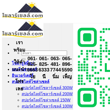
ข้าม
ไป
ยัง
เนื้อหา
เรา
พร้อม
ค้นหา:
061-
061-
063-
065-
ให้คำ
โซล่ารูฟท็อป
825-
825-
481-
896-
แนะนำ
6663
6333
7744
5590
แผงโซล่าเซลล์
อินเวอร์เตอร์
โย
นี
นิ่ม
เพ็ญ
โทร
สปอร์ตไลท์โซล่าเซลล์
สปอร์ตไลท์โซลาร์เซลล์ 300W
เลย
สปอร์ตไลท์โซลาร์เซลล์ 200W
สปอร์ตไลท์โซล่าเซลล์ 150W
สปอร์ตไลท์โซลาร์เซลล์ 100W