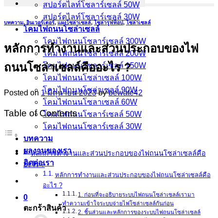
สปอร์ตไลท์โซลาร์เซลล์ 50W
สปอร์ตไลท์โซลาร์เซลล์ 30W
บทความ
,
อินเวอร์เตอร์
,
แผงโซล่าเซลล์
,
โซล่ารูฟท็อป
,
โซล่าเซลล์
โคมไฟถนนโซล่าเซลล์
โคมไฟถนนโซลาร์เซลล์ 300W
หลักการทำงานและส่วนประกอบของไฟ
โคมไฟถนนโซลาร์เซลล์ 200W
ถนนโซล่าเซลล์คืออะไร ?
โคมไฟถนนโซลาร์เซลล์ 150W
โคมไฟถนนโซล่าเซลล์ 100W
โคมไฟถนนโซล่าเซลล์ 90W
Posted on
1 มิถุนายน 2023
by
bewate42
โคมไฟถนนโซลาเซลล์ 60W
Table of Contents
โคมไฟถนนโซลาร์เซลล์ 50W
โคมไฟถนนโซลาร์เซลล์ 30W
บทความ
ผลงานของเรา
หลักการทำงานและส่วนประกอบของไฟถนนโซล่าเซลล์คือ
ติดต่อเรา
อะไร ?
หลักการทำงานและส่วนประกอบของไฟถนนโซล่าเซลล์คือ
อะไร ?
1. ก่อนที่จะอธิบายระบบไฟถนนโซล่าเซลล์เรามา
0
ทำความเข้าใจระบบจ่ายไฟโซล่าเซลล์กันก่อน
ตะกร้าสินค้า
2. ชิ้นส่วนและหลักการของระบบไฟถนนโซล่าเซลล์