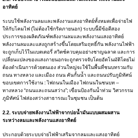
อาทิตย์
ระบบใช้พลังงานลมและพลังงานแสงอาทิตย์ทั้งหมดเพื่อจ่ายไฟ
ให้กับโคมไฟ (ไม่ต้องใช้กริดภายนอก) ระบบนี้มีข้อดีสอง
ประการของผลิตภัณฑ์พลังงานลมและพลังงานแสงอาทิตย์
พลังงานลมและแสงถูกสร้างขึ้นโดยเสริมฤทธิ์กัน พลังงานไฟฟ้า
จะถูกเก็บไว้ในแบตเตอรี่ สวิตช์ควบคุมอย่างชาญฉลาด และการ
เปลี่ยนแปลงของแสงภายนอกจะถูกตรวจจับโดยอัตโนมัติโดยไม่
ต้องดำเนินการด้วยตนเอง ส่วนใหญ่จะใช้ในพื้นที่ชนบทรวมกับ
ถนน ทางหลวง และเมือง ถนน คันกั้นน้ำ และถนนปรับภูมิทัศน์
ขอบเขตการใช้งาน : ไฟถนนในเมือง ไฟถนนในชนบท –
ทางหลวง “ถนนและถนนสว่าง”; เขื่อนป้องกันน้ำท่วม วิศวกรรม
ภูมิทัศน์ ไฟส่องสว่างสาธารณะในชุมชน เป็นต้น
2.2. ระบบจ่ายพลังงานไฟฟ้าจากบ่อน้ำมันแบบผสมผสาน
ระหว่างลมและพลังงานแสงอาทิตย์
ประกอบด้วยระบบจ่ายไฟฟ้าเสริมจากลมและแสงอาทิตย์