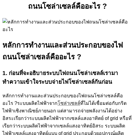
ถนนโซล่าเซลล์คืออะไร ?
หลักการทำงานและส่วนประกอบของไฟ
ถนนโซล่าเซลล์คืออะไร ?
1. ก่อนที่จะอธิบายระบบไฟถนนโซล่าเซลล์เรามา
ทำความเข้าใจระบบจ่ายไฟโซล่าเซลล์กันก่อน
หลักการทำงานและส่วนประกอบของไฟถนนโซล่าเซลล์คือ
อะไร ?ระบบผลิตไฟฟ้าจาก
โซล่าเซลล์
ที่ไม่ได้เชื่อมต่อกับกริด
ไฟฟ้าเชิงพาณิชย์ภายนอก แต่สามารถจ่ายพลังงานได้อย่าง
อิสระเรียกว่าระบบผลิตไฟฟ้าจากเซลล์แสงอาทิตย์ of grid หรือที่
เรียกว่าระบบผลิตไฟฟ้าจากเซลล์แสงอาทิตย์อิสระ ระบบผลิต
ไฟฟ้าเซลล์แสงอาทิตย์แบบ of grid ประกอบด้วยอุปกรณ์ผลิต