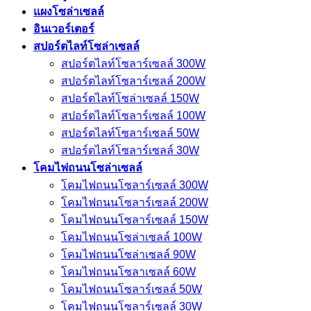
แผงโซล่าเซลล์
อินเวอร์เตอร์
สปอร์ตไลท์โซล่าเซลล์
สปอร์ตไลท์โซลาร์เซลล์ 300W
สปอร์ตไลท์โซลาร์เซลล์ 200W
สปอร์ตไลท์โซล่าเซลล์ 150W
สปอร์ตไลท์โซลาร์เซลล์ 100W
สปอร์ตไลท์โซลาร์เซลล์ 50W
สปอร์ตไลท์โซลาร์เซลล์ 30W
โคมไฟถนนโซล่าเซลล์
โคมไฟถนนโซลาร์เซลล์ 300W
โคมไฟถนนโซลาร์เซลล์ 200W
โคมไฟถนนโซลาร์เซลล์ 150W
โคมไฟถนนโซล่าเซลล์ 100W
โคมไฟถนนโซล่าเซลล์ 90W
โคมไฟถนนโซลาเซลล์ 60W
โคมไฟถนนโซลาร์เซลล์ 50W
โคมไฟถนนโซลาร์เซลล์ 30W