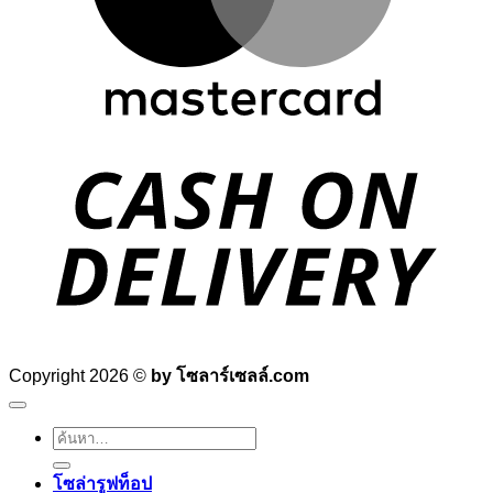
D
Copyright 2026 ©
by โซลาร์เซลล์.com
ค้นหา:
โซล่ารูฟท็อป