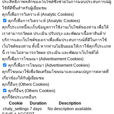
ประสิทธิภาพหลักของเว็บไซต์ซึ่งช่วยในการมอบประสบการณ์ผู้
ใช้ที่ดีขึ้นสำหรับผู้เยี่ยมชม
คุกกี้เพื่อการวิเคราะห์ (Analytic Cookies)
คุกกี้เพื่อการวิเคราะห์ (Analytic Cookies)
คุกกี้ประเภทนี้จะเก็บข้อมูลการใช้งานเว็บไซต์ของท่าน เพื่อให้
เราสามารถวัดผล ประเมิน ปรับปรุง และพัฒนาเนื้อหาสินค้า/
บริการและเว็บไซต์ของเราเพื่อเพิ่มประสบการณ์ที่ดีในการใช้
เว็บไซต์ของท่าน ทั้งนี้ หากท่านไม่ยินยอมให้เราใช้คุกกี้ประเภท
นี้ เราจะไม่สามารถวัดผล ประเมิน และพัฒนาเว็บไซต์ได้
คุกกี้เพื่อการโฆษณา (Advertisement Cookies)
คุกกี้เพื่อการโฆษณา (Advertisement Cookies)
คุกกี้โฆษณาใช้เพื่อจัดเตรียมโฆษณาและแคมเปญการตลาดที่
เกี่ยวข้องให้กับผู้เยี่ยมชม
คุกกี้อื่นๆ (Others Cookies)
คุกกี้อื่นๆ (Others Cookies)
คุกกี้จัดประเภทอื่นๆ
Cookie
Duration
Description
chaty_settings
7 days
No description available.