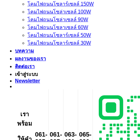
โคมไฟถนนโซลาร์เซลล์ 150W
โคมไฟถนนโซล่าเซลล์ 100W
โคมไฟถนนโซล่าเซลล์ 90W
โคมไฟถนนโซลาเซลล์ 60W
โคมไฟถนนโซลาร์เซลล์ 50W
โคมไฟถนนโซลาร์เซลล์ 30W
บทความ
ผลงานของเรา
ติดต่อเรา
เข้าสู่ระบบ
Newsletter
เรา
พร้อม
061-
061-
063-
065-
ให้คำ