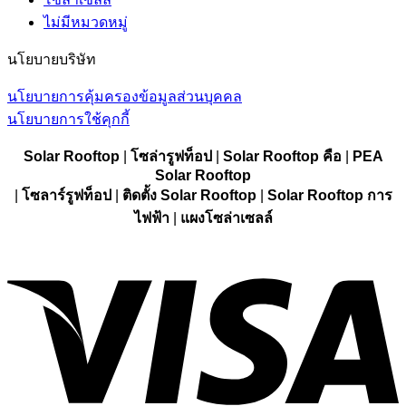
ไม่มีหมวดหมู่
นโยบายบริษัท
นโยบายการคุ้มครองข้อมูลส่วนบุคคล
นโยบายการใช้คุกกี้
Solar Rooftop
|
โซล่ารูฟท็อป
|
Solar Rooftop
คือ
|
PEA
Solar Rooftop
|
โซลาร์รูฟท็อป
|
ติดตั้ง S
olar Rooftop
|
Solar Rooftop
การ
ไฟฟ้า
|
แผงโซล่าเซลล์
V