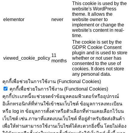
This cookie is used by the
website's WordPress
theme. It allows the
elementor
never
website owner to
implement or change the
website's content in real-
time.
The cookie is set by the
GDPR Cookie Consent
plugin and is used to store
11
viewed_cookie_policy
whether or not user has
months
consented to the use of
cookies. It does not store
any personal data.
คุกกี้เพื่อช่วยในการใช้งาน (Functional Cookies)
คุกกี้เพื่อช่วยในการใช้งาน (Functional Cookies)
คุกกี้ประเภทนี้จะช่วยจดจำข้อมูลคอมพิวเตอร์หรืออุปกรณ์
อิเล็กทรอนิกส์ที่ท่านใช้เข้าชมเว็บไซต์ ข้อมูลการลงทะเบียน
หรือ log in ข้อมูลการตั้งค่าหรือตัวเลือกที่ท่านเคยเลือกไว้บน
เว็บไซต์ เช่น ภาษาที่แสดงบนเว็บไซต์ ที่อยู่สำหรับจัดส่งสินค้า
เพื่อให้ท่านสามารถใช้งานเว็บไซต์ได้สะดวกยิ่งขึ้น โดยไม่ต้อง