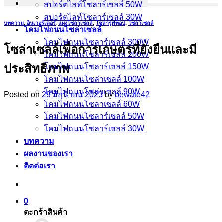
สปอร์ตไลท์โซลาร์เซลล์ 50W
สปอร์ตไลท์โซลาร์เซลล์ 30W
บทความ
,
อินเวอร์เตอร์
,
แผงโซล่าเซลล์
,
โซล่ารูฟท็อป
,
โซล่าเซลล์
โคมไฟถนนโซล่าเซลล์
โคมไฟถนนโซลาร์เซลล์ 300W
โซล่าเซลล์เพื่อการเกษตรที่ยั่งยืนและมี
โคมไฟถนนโซลาร์เซลล์ 200W
ประสิทธิภาพ
โคมไฟถนนโซลาร์เซลล์ 150W
โคมไฟถนนโซล่าเซลล์ 100W
โคมไฟถนนโซล่าเซลล์ 90W
Posted on
29 มิถุนายน 2023
by
bewate42
โคมไฟถนนโซลาเซลล์ 60W
โคมไฟถนนโซลาร์เซลล์ 50W
โคมไฟถนนโซลาร์เซลล์ 30W
บทความ
ผลงานของเรา
ติดต่อเรา
0
ตะกร้าสินค้า