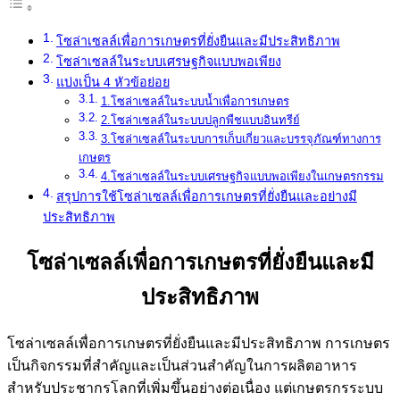
โซล่าเซลล์เพื่อการเกษตรที่ยั่งยืนและมีประสิทธิภาพ
โซล่าเซลล์ในระบบเศรษฐกิจแบบพอเพียง
แบ่งเป็น 4 หัวข้อย่อย
1.โซล่าเซลล์ในระบบน้ำเพื่อการเกษตร
2.โซล่าเซลล์ในระบบปลูกพืชแบบอินทรีย์
3.โซล่าเซลล์ในระบบการเก็บเกี่ยวและบรรจุภัณฑ์ทางการ
เกษตร
4.โซล่าเซลล์ในระบบเศรษฐกิจแบบพอเพียงในเกษตรกรรม
สรุปการใช้โซล่าเซลล์เพื่อการเกษตรที่ยั่งยืนและอย่างมี
ประสิทธิภาพ
โซล่าเซลล์เพื่อการเกษตรที่ยั่งยืนและมี
ประสิทธิภาพ
โซล่าเซลล์เพื่อการเกษตรที่ยั่งยืนและมีประสิทธิภาพ การเกษตร
เป็นกิจกรรมที่สำคัญและเป็นส่วนสำคัญในการผลิตอาหาร
สำหรับประชากรโลกที่เพิ่มขึ้นอย่างต่อเนื่อง แต่เกษตรกรระบบ