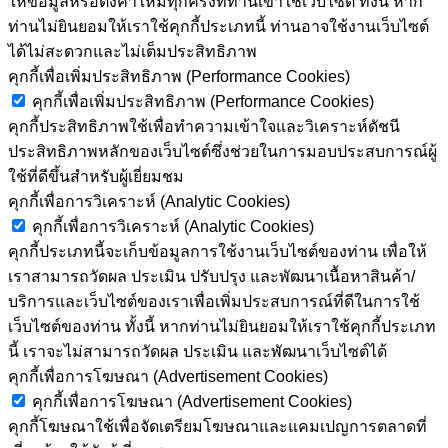
ให้ข้อมูลหรือตั้งค่าใหม่ทุกครั้งที่ท่านเข้าใช้เว็บไซต์ ทั้งนี้ หาก
ท่านไม่ยินยอมให้เราใช้คุกกี้ประเภทนี้ ท่านอาจใช้งานเว็บไซต์
ได้ไม่สะดวกและไม่เต็มประสิทธิภาพ
คุกกี้เพื่อเพิ่มประสิทธิภาพ (Performance Cookies)
คุกกี้เพื่อเพิ่มประสิทธิภาพ (Performance Cookies)
คุกกี้ประสิทธิภาพใช้เพื่อทำความเข้าใจและวิเคราะห์ดัชนี
ประสิทธิภาพหลักของเว็บไซต์ซึ่งช่วยในการมอบประสบการณ์ผู้
ใช้ที่ดีขึ้นสำหรับผู้เยี่ยมชม
คุกกี้เพื่อการวิเคราะห์ (Analytic Cookies)
คุกกี้เพื่อการวิเคราะห์ (Analytic Cookies)
คุกกี้ประเภทนี้จะเก็บข้อมูลการใช้งานเว็บไซต์ของท่าน เพื่อให้
เราสามารถวัดผล ประเมิน ปรับปรุง และพัฒนาเนื้อหาสินค้า/
บริการและเว็บไซต์ของเราเพื่อเพิ่มประสบการณ์ที่ดีในการใช้
เว็บไซต์ของท่าน ทั้งนี้ หากท่านไม่ยินยอมให้เราใช้คุกกี้ประเภท
นี้ เราจะไม่สามารถวัดผล ประเมิน และพัฒนาเว็บไซต์ได้
คุกกี้เพื่อการโฆษณา (Advertisement Cookies)
คุกกี้เพื่อการโฆษณา (Advertisement Cookies)
คุกกี้โฆษณาใช้เพื่อจัดเตรียมโฆษณาและแคมเปญการตลาดที่