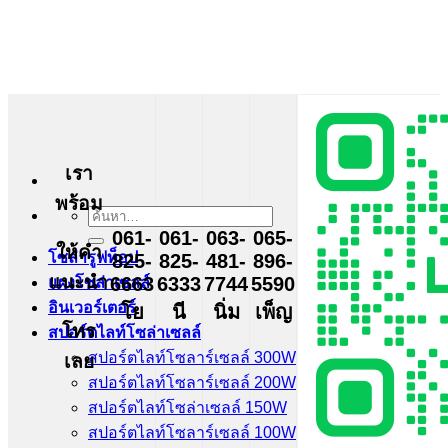
ข้าม
ไป
ยัง
เนื้อหา
เรา
พร้อม
ค้นหา:
061-
061-
063-
065-
ให้คำ
โซล่ารูฟท็อป
825-
825-
481-
896-
แนะนำ
6663
6333
7744
5590
แผงโซล่าเซลล์
อินเวอร์เตอร์
โย
นี
นิ่ม
เพ็ญ
โทร
สปอร์ตไลท์โซล่าเซลล์
สปอร์ตไลท์โซลาร์เซลล์ 300W
เลย
สปอร์ตไลท์โซลาร์เซลล์ 200W
สปอร์ตไลท์โซล่าเซลล์ 150W
สปอร์ตไลท์โซลาร์เซลล์ 100W