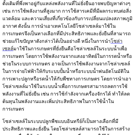
ดั้งเดิมที่พึ่งพาอยู่กับแหล่งพลังงานที่ไม่ยั่งยืนอาจพบปัญหาต่างๆ
เช่น การใช้พลังงานที่สูงมาก การใช้สารเคมีที่มีผลกระทบต่อสิ่ง
แวดล้อม และความเสี่ยงที่เกี่ยวข้องกับการเปลี่ยนแปลงสภาพภูมิ
อากาศ ดังนั้น การนำเอาเทคโนโลยีโซล่าเซลล์มาใช้ใน
การเกษตรจึงเป็นทางเลือกที่มีประสิทธิภาพและยั่งยืนที่สามารถ
ช่วยแก้ไขปัญหาดังกล่าวได้เป็นอย่างดี หนึ่งในการนำ
โซล่า
เซลล์
มาใช้ในการเกษตรที่ยั่งยืนคือโซล่าเซลล์ในระบบน้ำเพื่อ
การเกษตร โดยการใช้พลังงานจากแสงอาทิตย์ในการรดน้ำหรือ
ช่วยในระบบการเกษตร อาจเป็นการใช้พลังงานจากโซล่าเซลล์
ในการจ่ายไฟฟ้าให้กับระบบปั้มน้ำหรือระบบน้ำพ่นอัตโนมัติใน
การเพาะปลูกหรือรดน้ำให้กับพืชทางการเกษตร โดยการนำเอา
โซล่าเซลล์มาใช้ในระบบน้ำเพื่อการเกษตรสามารถลดการใช้
พลังงานที่ไม่ยั่งยืน เช่น การใช้กำลังจากเครื่องจักรได้ ทำให้ลด
ต้นทุนในพลังงานและเพิ่มประสิทธิภาพในการใช้น้ำใน
การเกษตร
โซล่าเซลล์ในระบบปลูกพืชแบบอินทรีย์ก็เป็นทางเลือกที่มี
ประสิทธิภาพและยั่งยืน โดยโซล่าเซลล์สามารถใช้ในการสร้าง