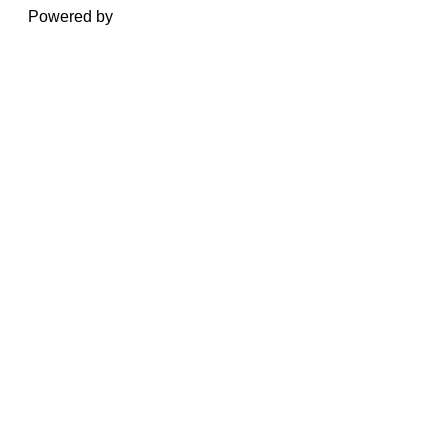
Powered by