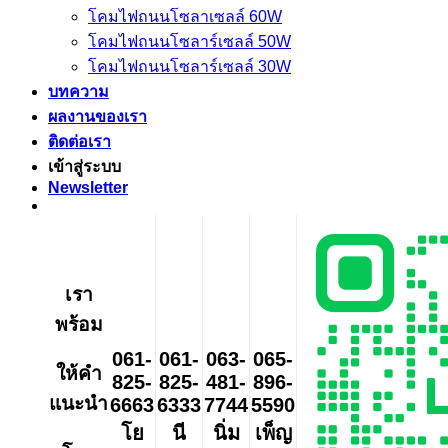
โคมไฟถนนโซลาเซลล์ 60W
โคมไฟถนนโซลาร์เซลล์ 50W
โคมไฟถนนโซลาร์เซลล์ 30W
บทความ
ผลงานของเรา
ติดต่อเรา
เข้าสู่ระบบ
Newsletter
เรา
พร้อม
061-
061-
063-
065-
ให้คำ
825-
825-
481-
896-
แนะนำ
6663
6333
7744
5590
โย
นี
นิ่ม
เพ็ญ