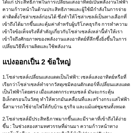
ได้แก่ ประสิทธิภาพในการเปลี่ยนแสงอาทิตย์เป็นพลังงานไฟฟ้า
ความก้าวหน้าในด้านประสิทธิภาพและผู้ใช้มีกำลังในการจ่าย
ค่าติดตั้งโซล่าเซลล์ก่อนได้ ซึ่งทำให้โซล่าเซลล์เป็นทางเลือกที่
เข้าถึงได้มากขึ้นและคุ้มค่าสำหรับผู้บริโภคธุรกิจ การทำความ
เข้าใจข้อเท็จจริงที่สำคัญเกี่ยวกับโซล่าเซลล์เหล่านี้ทำให้เรา
เข้าใจถึงศักยภาพของพลังงานแสงอาทิตย์ที่ลึกซึ้งยิ่งขึ้นในการ
เปลี่ยนวิธีที่เราผลิตและใช้พลังงาน
แบ่งออกเป็น 2 ข้อใหญ่
1.โซล่าเซลล์เปลี่ยนแสงแดดเป็นไฟฟ้า: เซลล์แสงอาทิตย์หรือที่
เรียกว่าโซล่าเซลล์ทำจากวัสดุเซมิคอนดักเตอร์ที่เปลี่ยนแสงแดด
เป็นไฟฟ้าโดยตรง เมื่อแสงตกกระทบเซลล์ มันจะกระตุ้น
อิเล็กตรอนในวัสดุ ทำให้พวกมันเคลื่อนที่และสร้างกระแสไฟฟ้า
นี้สามารถใช้จ่ายไฟให้กับบ้าน ธุรกิจ และแม้แต่ชุมชนทั้งหมด
2.โซล่าเซลล์มีประสิทธิภาพมากขึ้นและมีราคาที่เข้าถึงได้ง่าย
ขึ้น : ในช่วงสองสามทศวรรษที่ผ่านมา ความก้าวหน้าทาง