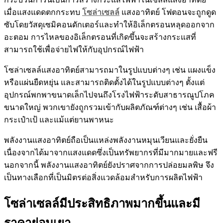
เมื่อแสงแดดตกกระทบ
โซล่าเซลล์
แสงอาทิตย์ โฟตอนจะถูกดูด
ซับโดยวัสดุเซมิคอนดักเตอร์และทำให้อิเล็กตรอนหลุดออกจาก
อะตอม การไหลของอิเล็กตรอนที่เกิดขึ้นจะสร้างกระแสที่
สามารถใช้เพื่อจ่ายไฟให้กับอุปกรณ์ไฟฟ้า
โซล่าเซลล์แสงอาทิตย์สามารถมาในรูปแบบต่างๆ เช่น แผงแข็ง
หรือแผ่นยืดหยุ่น และสามารถติดตั้งได้ในรูปแบบต่างๆ ตั้งแต่
อุปกรณ์พกพาขนาดเล็กไปจนถึงโรงไฟฟ้าระดับสาธารณูปโภค
ขนาดใหญ่ พวกเขายังถูกรวมเข้ากับผลิตภัณฑ์ต่างๆ เช่น เสื้อผ้า
กระเป๋าเป้ และแม้แต่ยานพาหนะ
พลังงานแสงอาทิตย์ถือเป็นแหล่งพลังงานหมุนเวียนและยั่งยืน
เนื่องจากได้มาจากแสงแดดซึ่งเป็นทรัพยากรที่มีมากมายและฟรี
นอกจากนี้ พลังงานแสงอาทิตย์ยังปราศจากการปล่อยมลพิษ จึง
เป็นทางเลือกที่เป็นมิตรต่อสิ่งแวดล้อมสำหรับการผลิตไฟฟ้า
โซล่าเซลล์มีประสิทธิภาพมากขึ้นและมี
ราคาย่อมเยา