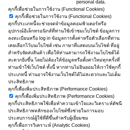
personal data.
คุกกี้เพื่อช่วยในการใช้งาน (Functional Cookies)
คุกกี้เพื่อช่วยในการใช้งาน (Functional Cookies)
คุกกี้ประเภทนี้จะช่วยจดจำข้อมูลคอมพิวเตอร์หรือ
อุปกรณ์อิเล็กทรอนิกส์ที่ท่านใช้เข้าชมเว็บไซต์ ข้อมูลการ
ลงทะเบียนหรือ log in ข้อมูลการตั้งค่าหรือตัวเลือกที่ท่าน
เคยเลือกไว้บนเว็บไซต์ เช่น ภาษาที่แสดงบนเว็บไซต์ ที่อยู่
สำหรับจัดส่งสินค้า เพื่อให้ท่านสามารถใช้งานเว็บไซต์ได้
สะดวกยิ่งขึ้น โดยไม่ต้องให้ข้อมูลหรือตั้งค่าใหม่ทุกครั้งที่
ท่านเข้าใช้เว็บไซต์ ทั้งนี้ หากท่านไม่ยินยอมให้เราใช้คุกกี้
ประเภทนี้ ท่านอาจใช้งานเว็บไซต์ได้ไม่สะดวกและไม่เต็ม
ประสิทธิภาพ
คุกกี้เพื่อเพิ่มประสิทธิภาพ (Performance Cookies)
คุกกี้เพื่อเพิ่มประสิทธิภาพ (Performance Cookies)
คุกกี้ประสิทธิภาพใช้เพื่อทำความเข้าใจและวิเคราะห์ดัชนี
ประสิทธิภาพหลักของเว็บไซต์ซึ่งช่วยในการมอบ
ประสบการณ์ผู้ใช้ที่ดีขึ้นสำหรับผู้เยี่ยมชม
คุกกี้เพื่อการวิเคราะห์ (Analytic Cookies)