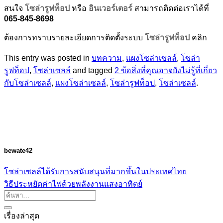
สนใจ
โซล่ารูฟท็อป
หรือ
อินเวอร์เตอร์
สามารถติดต่อเราได้ที่
065-845-8698
ต้องการทราบรายละเอียดการติดตั้งระบบ
โซล่ารูฟท็อป
คลิก
This entry was posted in
บทความ
,
แผงโซล่าเซลล์
,
โซล่า
รูฟท็อป
,
โซล่าเซลล์
and tagged
2 ข้อสิ่งที่คุณอาจยังไม่รู้ที่เกี่ยว
กับโซล่าเซลล์
,
แผงโซล่าเซลล์
,
โซล่ารูฟท็อป
,
โซล่าเซลล์
.
bewate42
โซล่าเซลล์ได้รับการสนับสนุนที่มากขึ้นในประเทศไทย
วิธีประหยัดค่าไฟด้วยพลังงานแสงอาทิตย์
เรื่องล่าสุด