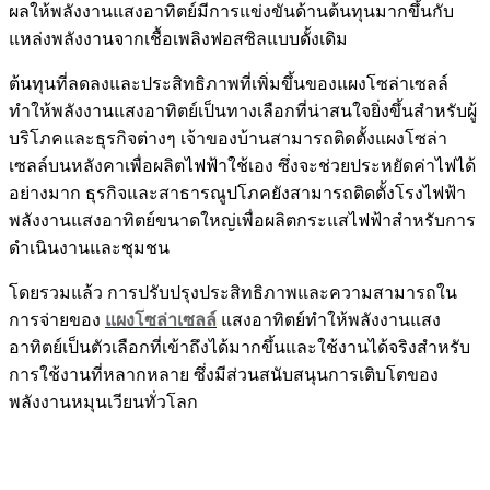
ผลให้พลังงานแสงอาทิตย์มีการแข่งขันด้านต้นทุนมากขึ้นกับ
แหล่งพลังงานจากเชื้อเพลิงฟอสซิลแบบดั้งเดิม
ต้นทุนที่ลดลงและประสิทธิภาพที่เพิ่มขึ้นของแผงโซล่าเซลล์
ทำให้พลังงานแสงอาทิตย์เป็นทางเลือกที่น่าสนใจยิ่งขึ้นสำหรับผู้
บริโภคและธุรกิจต่างๆ เจ้าของบ้านสามารถติดตั้งแผงโซล่า
เซลล์บนหลังคาเพื่อผลิตไฟฟ้าใช้เอง ซึ่งจะช่วยประหยัดค่าไฟได้
อย่างมาก ธุรกิจและสาธารณูปโภคยังสามารถติดตั้งโรงไฟฟ้า
พลังงานแสงอาทิตย์ขนาดใหญ่เพื่อผลิตกระแสไฟฟ้าสำหรับการ
ดำเนินงานและชุมชน
โดยรวมแล้ว การปรับปรุงประสิทธิภาพและความสามารถใน
การจ่ายของ
แผงโซล่าเซลล์
แสงอาทิตย์ทำให้พลังงานแสง
อาทิตย์เป็นตัวเลือกที่เข้าถึงได้มากขึ้นและใช้งานได้จริงสำหรับ
การใช้งานที่หลากหลาย ซึ่งมีส่วนสนับสนุนการเติบโตของ
พลังงานหมุนเวียนทั่วโลก