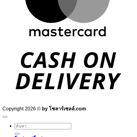
D
Copyright 2026 ©
by โซลาร์เซลล์.com
ค้นหา: