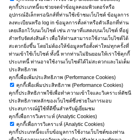
คุกกี้ประเภทนี้จะช่วยจดจำข้อมูลคอมพิวเตอร์หรือ
อุปกรณ์อิเล็กทรอนิกส์ที่ท่านใช้เข้าชมเว็บไซต์ ข้อมูลการ
ลงทะเบียนหรือ log in ข้อมูลการตั้งค่าหรือตัวเลือกที่ท่าน
เคยเลือกไว้บนเว็บไซต์ เช่น ภาษาที่แสดงบนเว็บไซต์ ที่อยู่
สำหรับจัดส่งสินค้า เพื่อให้ท่านสามารถใช้งานเว็บไซต์ได้
สะดวกยิ่งขึ้น โดยไม่ต้องให้ข้อมูลหรือตั้งค่าใหม่ทุกครั้งที่
ท่านเข้าใช้เว็บไซต์ ทั้งนี้ หากท่านไม่ยินยอมให้เราใช้คุกกี้
ประเภทนี้ ท่านอาจใช้งานเว็บไซต์ได้ไม่สะดวกและไม่เต็ม
ประสิทธิภาพ
คุกกี้เพื่อเพิ่มประสิทธิภาพ (Performance Cookies)
คุกกี้เพื่อเพิ่มประสิทธิภาพ (Performance Cookies)
คุกกี้ประสิทธิภาพใช้เพื่อทำความเข้าใจและวิเคราะห์ดัชนี
ประสิทธิภาพหลักของเว็บไซต์ซึ่งช่วยในการมอบ
ประสบการณ์ผู้ใช้ที่ดีขึ้นสำหรับผู้เยี่ยมชม
คุกกี้เพื่อการวิเคราะห์ (Analytic Cookies)
คุกกี้เพื่อการวิเคราะห์ (Analytic Cookies)
คุกกี้ประเภทนี้จะเก็บข้อมูลการใช้งานเว็บไซต์ของท่าน
เพื่อให้เราสามารถวัดผล ประเมิน ปรับปรุง และพัฒนา