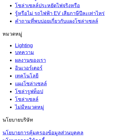
โซล่าเซลล์ประหยัดไฟจริงหรือ
รู้หรือไม่ รถไฟฟ้า EV เสียภาษีปีละเท่าไหร่
คำถามที่พบบ่อยเกี่ยวกับแผงโซล่าเซลล์
หมวดหมู่
Lighting
บทความ
ผลงานของเรา
อินเวอร์เตอร์
เทคโนโลยี
แผงโซล่าเซลล์
โซล่ารูฟท็อป
โซล่าเซลล์
ไม่มีหมวดหมู่
นโยบายบริษัท
นโยบายการคุ้มครองข้อมูลส่วนบุคคล