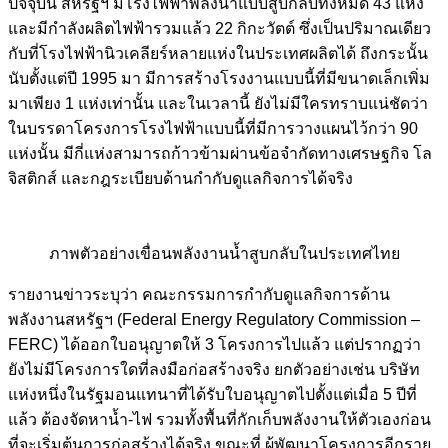
ปัจจุบัน สหรัฐฯ มีโรงไฟฟ้าพลังน้ำแบบสูบกลับทั้งหมด 43 แห่ง
และมีกำลังผลิตไฟฟ้ารวมแล้ว 22 กิกะวัตต์ ซึ่งเป็นปริมาณเดียว
กับที่โรงไฟฟ้านิวเคลียร์หลายแห่งในประเทศผลิตได้ ถึงกระนั้น
นับตั้งแต่ปี 1995 มา มีการสร้างโรงงานแบบนี้ที่มีขนาดเล็กเพิ่ม
มาเพียง 1 แห่งเท่านั้น และในเวลานี้ ยังไม่มีใครทราบแน่ชัดว่า
ในบรรดาโครงการโรงไฟฟ้าแบบนี้ที่มีการวางแผนไว้กว่า 90
แห่งนั้น มีกี่แห่งสามารถก้าวข้ามผ่านข้อจำกัดทางเศรษฐกิจ โล
จิสติกส์ และกฎระเบียบด้านกำกับดูแลกิจการได้จริง
ภาพตัวอย่างเขื่อนพลังงานน้ำสูบกลับในประเทศไทย
รายงานข่าวระบุว่า คณะกรรมการกำกับดูแลกิจการด้าน
พลังงานสหรัฐฯ (Federal Energy Regulatory Commission –
FERC) ได้ออกใบอนุญาตให้ 3 โครงการไปแล้ว แต่ปรากฏว่า
ยังไม่มีโครงการใดที่ลงมือก่อสร้างจริง ยกตัวอย่างเช่น บริษัท
แห่งหนึ่งในรัฐมอนแทนาที่ได้รับใบอนุญาตไปตั้งแต่เมื่อ 5 ปีที่
แล้ว ต้องจัดหาน้ำ-ไฟ รวมทั้งพื้นที่กักเก็บพลังงานให้ตัวเองก่อน
ที่จะเริ่มต้นการก่อสร้างได้จริง ขณะที่ ผู้พัฒนาโครงการอีกราย