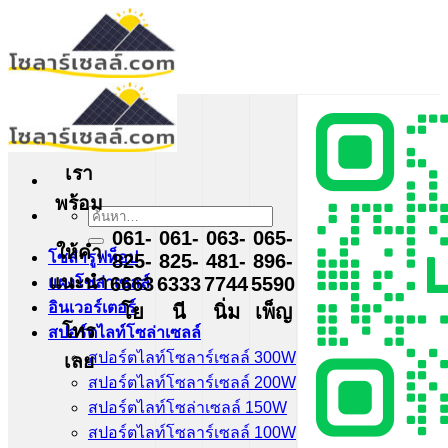
ข้าม
ไป
ยัง
เนื้อหา
เรา
พร้อม
ค้นหา:
061-
061-
063-
065-
ให้คำ
โซล่ารูฟท็อป
825-
825-
481-
896-
แนะนำ
6663
6333
7744
5590
แผงโซล่าเซลล์
อินเวอร์เตอร์
โย
นี
นิ่ม
เพ็ญ
โทร
สปอร์ตไลท์โซล่าเซลล์
สปอร์ตไลท์โซลาร์เซลล์ 300W
เลย
สปอร์ตไลท์โซลาร์เซลล์ 200W
สปอร์ตไลท์โซล่าเซลล์ 150W
สปอร์ตไลท์โซลาร์เซลล์ 100W