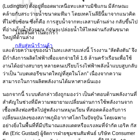
(Ludington) ตั้งอยู่ที่ยอดผาเหนือทะเลสาบมิชิแกน มีลักษณะ
คล้ายกับสระว่ายน้ำขนาดมหึมา โดยเทคโนลียีนี้มาจากแนวคิด
ที่ไม่ซับซ้อน ซึ่งก็คือ การสูบน้ำจากทะเลสาบด้านล่าง กลับขึ้นไป
ที่อ่างเก็บน้ำด้านบน ก่อนจะปล่อยน้ำให้ไหลผ่านกังหันขนาด
ไม่มีสินค้าในตะกร้า
ใหญ่ที่ด้านล่าง
กลับสู่หน้าร้านค้า
และด้วยความจุของน้ำในทะเลสาบแห่งนี้ โรงงาน “ลัดดิงตัน” จึง
มีกำลังการผลิตไฟฟ้าเพื่อแจกจ่ายให้ 1.6 ล้านครัวเรือนเพื่อใช้
งานได้อย่างสบายๆ หลายคนเปรียบโรงไฟฟ้าพลังน้ำแบบสูบกลับ
ว่าเป็น “แบตเตอรีขนาดใหญ่ที่สุดในโลก” เนื่องจากความ
สามารถในการผลิตพลังงานได้มหาศาลนั่นเอง
นอกจากนี้ ระบบดังกล่าวยังถูกมองว่า เป็นคำตอบด้านพลังงานที่
สำคัญในช่วงที่มีความพยายามเปลี่ยนผ่านการใช้พลังงานจาก
เชื้อเพลิงฟอสซิลไปสู่พลังงานหมุนเวียน ที่สอดคล้องกับการ
เปลี่ยนแปลงของสภาพภูมิอากาศโลกในปัจจุบัน โดยเฉพาะ
อย่างยิ่งในพื้นที่ที่มีปริมาณแสงแดดหรือแรงลมที่จำกัด เอริค กัส
ตัด (Eric Gustad) ผู้จัดการฝ่ายชุมชนสัมพันธ์ บริษัท Consumer