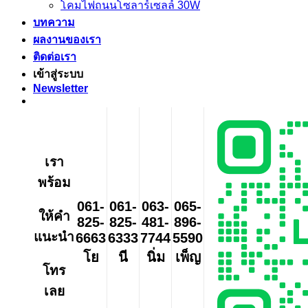
โคมไฟถนนโซลาร์เซลล์ 30W
บทความ
ผลงานของเรา
ติดต่อเรา
เข้าสู่ระบบ
Newsletter
เรา
พร้อม
061-
061-
063-
065-
ให้คำ
825-
825-
481-
896-
แนะนำ
6663
6333
7744
5590
โย
นี
นิ่ม
เพ็ญ
โทร
เลย