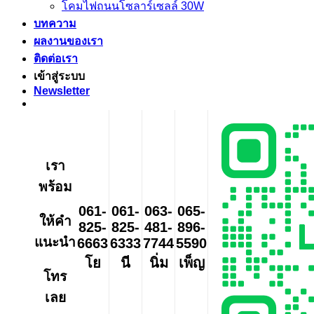
โคมไฟถนนโซลาร์เซลล์ 30W
บทความ
ผลงานของเรา
ติดต่อเรา
เข้าสู่ระบบ
Newsletter
เรา
พร้อม
061-
061-
063-
065-
ให้คำ
825-
825-
481-
896-
แนะนำ
6663
6333
7744
5590
โย
นี
นิ่ม
เพ็ญ
โทร
เลย