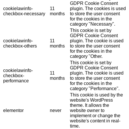
GDPR Cookie Consent
cookielawinfo-
11
plugin. The cookies is used
checkbox-necessary
months
to store the user consent
for the cookies in the
category "Necessary".
This cookie is set by
GDPR Cookie Consent
cookielawinfo-
11
plugin. The cookie is used
checkbox-others
months
to store the user consent
for the cookies in the
category "Other.
This cookie is set by
GDPR Cookie Consent
cookielawinfo-
11
plugin. The cookie is used
checkbox-
months
to store the user consent
performance
for the cookies in the
category "Performance".
This cookie is used by the
website's WordPress
theme. It allows the
elementor
never
website owner to
implement or change the
website's content in real-
time.