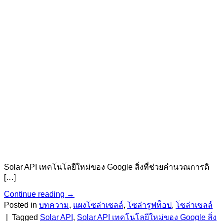
Solar API เทคโนโลยีใหม่ของ Google สิ่งที่ช่วยคำนวณการติ
[…]
Continue reading
→
Posted in
บทความ
,
แผงโซล่าเซลล์
,
โซล่ารูฟท็อป
,
โซล่าเซลล์
|
Tagged
Solar API
,
Solar API เทคโนโลยีใหม่ของ Google สิ่ง