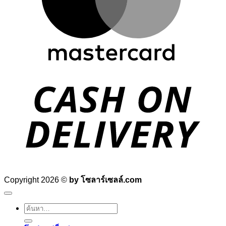
D
Copyright 2026 ©
by โซลาร์เซลล์.com
ค้นหา: