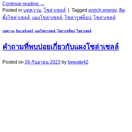
Continue reading
→
Posted in
บทความ
,
โซล่าเซลล์
|
Tagged
enrich energy
,
ติด
ตั้งโซล่าเซลล์
,
แผงโซล่าเซลล์
,
โซล่ารูฟท็อป
,
โซล่าเซลล์
บทความ
,
อินเวอร์เตอร์
,
แผงโซล่าเซลล์
,
โซล่ารูฟท็อป
,
โซล่าเซลล์
คำถามที่พบบ่อยเกี่ยวกับแผงโซล่าเซลล์
Posted on
26 กันยายน 2023
by
bewate42