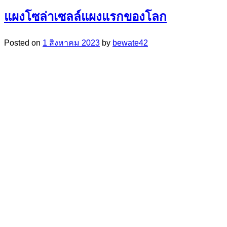
แผงโซล่าเซลล์แผงแรกของโลก
Posted on
1 สิงหาคม 2023
by
bewate42