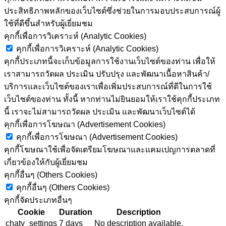
ประสิทธิภาพหลักของเว็บไซต์ซึ่งช่วยในการมอบประสบการณ์ผู้
ใช้ที่ดีขึ้นสำหรับผู้เยี่ยมชม
คุกกี้เพื่อการวิเคราะห์ (Analytic Cookies)
คุกกี้เพื่อการวิเคราะห์ (Analytic Cookies)
คุกกี้ประเภทนี้จะเก็บข้อมูลการใช้งานเว็บไซต์ของท่าน เพื่อให้
เราสามารถวัดผล ประเมิน ปรับปรุง และพัฒนาเนื้อหาสินค้า/
บริการและเว็บไซต์ของเราเพื่อเพิ่มประสบการณ์ที่ดีในการใช้
เว็บไซต์ของท่าน ทั้งนี้ หากท่านไม่ยินยอมให้เราใช้คุกกี้ประเภท
นี้ เราจะไม่สามารถวัดผล ประเมิน และพัฒนาเว็บไซต์ได้
คุกกี้เพื่อการโฆษณา (Advertisement Cookies)
คุกกี้เพื่อการโฆษณา (Advertisement Cookies)
คุกกี้โฆษณาใช้เพื่อจัดเตรียมโฆษณาและแคมเปญการตลาดที่
เกี่ยวข้องให้กับผู้เยี่ยมชม
คุกกี้อื่นๆ (Others Cookies)
คุกกี้อื่นๆ (Others Cookies)
คุกกี้จัดประเภทอื่นๆ
Cookie
Duration
Description
chaty_settings
7 days
No description available.