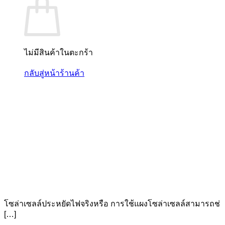
ไม่มีสินค้าในตะกร้า
กลับสู่หน้าร้านค้า
โซล่าเซลล์ประหยัดไฟจริงหรือ การใช้แผงโซล่าเซลล์สามารถช่
[…]