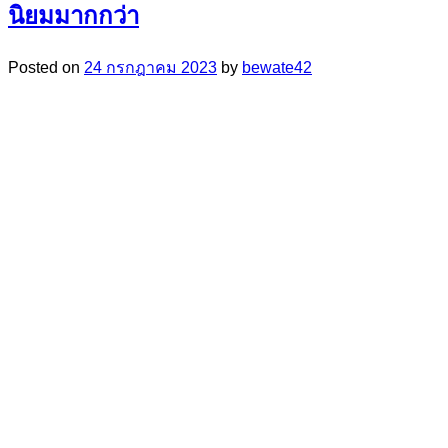
นิยมมากกว่า
Posted on
24 กรกฎาคม 2023
by
bewate42