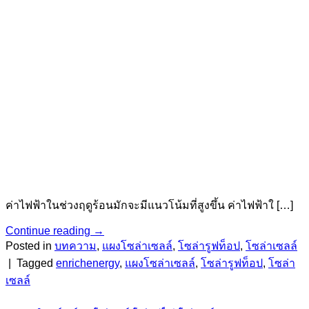
ค่าไฟฟ้าในช่วงฤดูร้อนมักจะมีแนวโน้มที่สูงขึ้น ค่าไฟฟ้าใ […]
Continue reading
→
Posted in
บทความ
,
แผงโซล่าเซลล์
,
โซล่ารูฟท็อป
,
โซล่าเซลล์
|
Tagged
enrichenergy
,
แผงโซล่าเซลล์
,
โซล่ารูฟท็อป
,
โซล่า
เซลล์