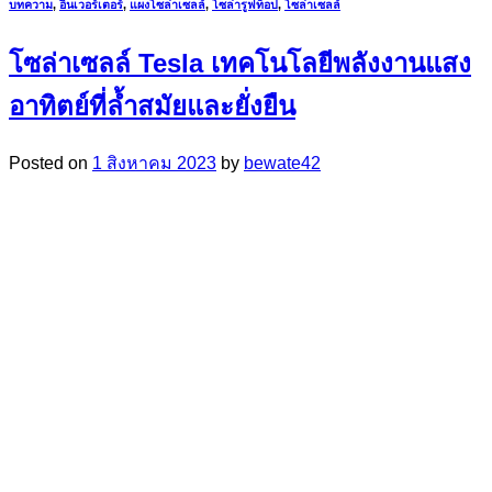
บทความ
,
อินเวอร์เตอร์
,
แผงโซล่าเซลล์
,
โซล่ารูฟท็อป
,
โซล่าเซลล์
โซล่าเซลล์ Tesla เทคโนโลยีพลังงานแสง
อาทิตย์ที่ล้ำสมัยและยั่งยืน
Posted on
1 สิงหาคม 2023
by
bewate42