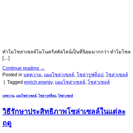
ทำไมโซล่าเซลล์โมโนคริสตัลไลน์เป็นที่นิยมมากกว่า ทำไมโซล
[…]
Continue reading
→
Posted in
บทความ
,
แผงโซล่าเซลล์
,
โซล่ารูฟท็อป
,
โซล่าเซลล์
|
Tagged
enrich energy
,
แผงโซล่าเซลล์
,
โซล่าเซลล์
บทความ
,
แผงโซล่าเซลล์
,
โซล่ารูฟท็อป
,
โซล่าเซลล์
วิธีรักษาประสิทธิภาพโซล่าเซลล์ในแต่ละ
ฤดู