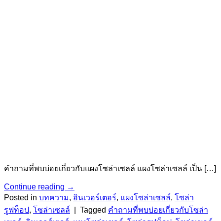
คำถามที่พบบ่อยเกี่ยวกับแผงโซล่าเซลล์ แผงโซล่าเซลล์ เป็น […]
Continue reading
→
Posted in
บทความ
,
อินเวอร์เตอร์
,
แผงโซล่าเซลล์
,
โซล่า
รูฟท็อป
,
โซล่าเซลล์
|
Tagged
คำถามที่พบบ่อยเกี่ยวกับโซล่า