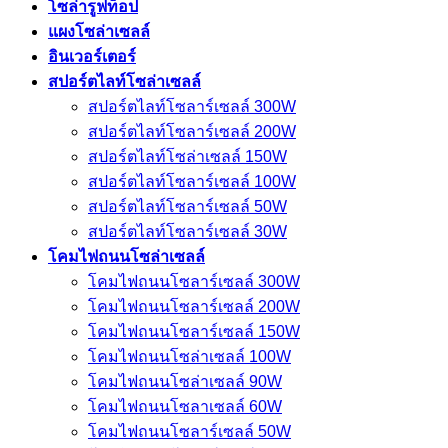
โซล่ารูฟท็อป
แผงโซล่าเซลล์
อินเวอร์เตอร์
สปอร์ตไลท์โซล่าเซลล์
สปอร์ตไลท์โซลาร์เซลล์ 300W
สปอร์ตไลท์โซลาร์เซลล์ 200W
สปอร์ตไลท์โซล่าเซลล์ 150W
สปอร์ตไลท์โซลาร์เซลล์ 100W
สปอร์ตไลท์โซลาร์เซลล์ 50W
สปอร์ตไลท์โซลาร์เซลล์ 30W
โคมไฟถนนโซล่าเซลล์
โคมไฟถนนโซลาร์เซลล์ 300W
โคมไฟถนนโซลาร์เซลล์ 200W
โคมไฟถนนโซลาร์เซลล์ 150W
โคมไฟถนนโซล่าเซลล์ 100W
โคมไฟถนนโซล่าเซลล์ 90W
โคมไฟถนนโซลาเซลล์ 60W
โคมไฟถนนโซลาร์เซลล์ 50W