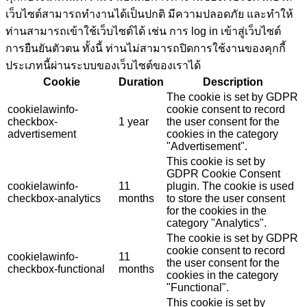
เว็บไซต์สามารถทำงานได้เป็นปกติ มีความปลอดภัย และทำให้
ท่านสามารถเข้าใช้เว็บไซต์ได้ เช่น การ log in เข้าสู่เว็บไซต์
การยืนยันตัวตน ทั้งนี้ ท่านไม่สามารถปิดการใช้งานของคุกกี้
ประเภทนี้ผ่านระบบของเว็บไซต์ของเราได้
Cookie
Duration
Description
The cookie is set by GDPR
cookielawinfo-
cookie consent to record
checkbox-
1 year
the user consent for the
advertisement
cookies in the category
"Advertisement".
This cookie is set by
GDPR Cookie Consent
cookielawinfo-
11
plugin. The cookie is used
checkbox-analytics
months
to store the user consent
for the cookies in the
category "Analytics".
The cookie is set by GDPR
cookie consent to record
cookielawinfo-
11
the user consent for the
checkbox-functional
months
cookies in the category
"Functional".
This cookie is set by