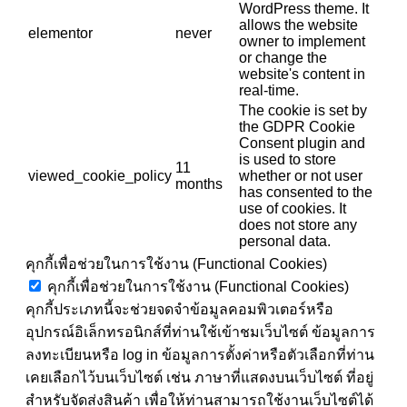
WordPress theme. It
allows the website
elementor
never
owner to implement
or change the
website's content in
real-time.
The cookie is set by
the GDPR Cookie
Consent plugin and
is used to store
11
viewed_cookie_policy
whether or not user
months
has consented to the
use of cookies. It
does not store any
personal data.
คุกกี้เพื่อช่วยในการใช้งาน (Functional Cookies)
คุกกี้เพื่อช่วยในการใช้งาน (Functional Cookies)
คุกกี้ประเภทนี้จะช่วยจดจำข้อมูลคอมพิวเตอร์หรือ
อุปกรณ์อิเล็กทรอนิกส์ที่ท่านใช้เข้าชมเว็บไซต์ ข้อมูลการ
ลงทะเบียนหรือ log in ข้อมูลการตั้งค่าหรือตัวเลือกที่ท่าน
เคยเลือกไว้บนเว็บไซต์ เช่น ภาษาที่แสดงบนเว็บไซต์ ที่อยู่
สำหรับจัดส่งสินค้า เพื่อให้ท่านสามารถใช้งานเว็บไซต์ได้