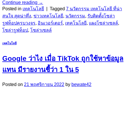
Continue reading
→
Posted in
เทคโนโลยี
|
Tagged
7 นวัตกรรม เทคโนโลยี ที่น่า
สนใจ สุดน่าทึ่ง
,
ข่าวเทคโนโลยี
,
นวัตกรรม
,
รับติดตั้งโซล่า
รูฟท็อปครบวงจร
,
อินเวอร์เตอร์
,
เทคโนโลยี
,
แผงโซล่าเซลล์
,
โซล่ารูฟท็อป
,
โซล่าเซลล์
เทคโนโลยี
Google ว่าไง เมื่อ TikTok ถูกใช้หาข้อมูล
แทน มีรายงานชี้ว่า 1 ใน 5
Posted on
21 พฤศจิกายน 2022
by
bewate42