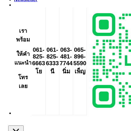
เรา
พร้อม
061-
061-
063-
065-
ให้คำ
825-
825-
481-
896-
แนะนำ
6663
6333
7744
5590
โย
นี
นิ่ม
เพ็ญ
โทร
เลย