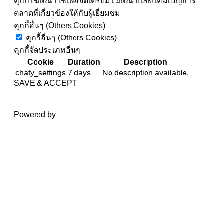
คุกกี้โฆษณาใช้เพื่อจัดเตรียมโฆษณาและแคมเปญการ
ตลาดที่เกี่ยวข้องให้กับผู้เยี่ยมชม
คุกกี้อื่นๆ (Others Cookies)
คุกกี้อื่นๆ (Others Cookies)
คุกกี้จัดประเภทอื่นๆ
Cookie
Duration
Description
chaty_settings
7 days
No description available.
SAVE & ACCEPT
Powered by