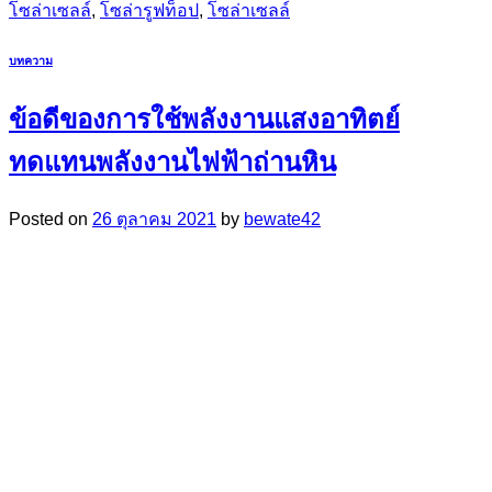
โซล่าเซลล์
,
โซล่ารูฟท็อป
,
โซล่าเซลล์
บทความ
ข้อดีของการใช้พลังงานแสงอาทิตย์
ทดแทนพลังงานไฟฟ้าถ่านหิน
Posted on
26 ตุลาคม 2021
by
bewate42