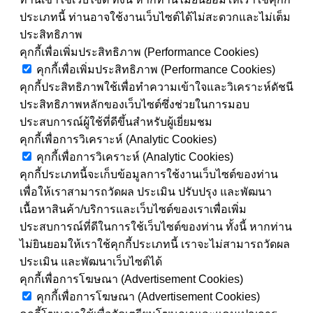
ประเภทนี้ ท่านอาจใช้งานเว็บไซต์ได้ไม่สะดวกและไม่เต็ม
ประสิทธิภาพ
คุกกี้เพื่อเพิ่มประสิทธิภาพ (Performance Cookies)
คุกกี้เพื่อเพิ่มประสิทธิภาพ (Performance Cookies)
คุกกี้ประสิทธิภาพใช้เพื่อทำความเข้าใจและวิเคราะห์ดัชนี
ประสิทธิภาพหลักของเว็บไซต์ซึ่งช่วยในการมอบ
ประสบการณ์ผู้ใช้ที่ดีขึ้นสำหรับผู้เยี่ยมชม
คุกกี้เพื่อการวิเคราะห์ (Analytic Cookies)
คุกกี้เพื่อการวิเคราะห์ (Analytic Cookies)
คุกกี้ประเภทนี้จะเก็บข้อมูลการใช้งานเว็บไซต์ของท่าน
เพื่อให้เราสามารถวัดผล ประเมิน ปรับปรุง และพัฒนา
เนื้อหาสินค้า/บริการและเว็บไซต์ของเราเพื่อเพิ่ม
ประสบการณ์ที่ดีในการใช้เว็บไซต์ของท่าน ทั้งนี้ หากท่าน
ไม่ยินยอมให้เราใช้คุกกี้ประเภทนี้ เราจะไม่สามารถวัดผล
ประเมิน และพัฒนาเว็บไซต์ได้
คุกกี้เพื่อการโฆษณา (Advertisement Cookies)
คุกกี้เพื่อการโฆษณา (Advertisement Cookies)