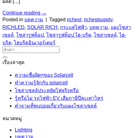
ผลิต […]
Continue reading
→
Posted in
บทความ
|
Tagged
richest
,
richestsupply
,
RICHLED
,
SOLAR RICH
,
กระแสไฟฟ้า
,
บทความ
,
แผงโซล่า
เซลล์
,
โซล่ารูฟท็อป
,
โซล่ารูฟท็อป ไฮ-บริด
,
โซล่าเซลล์
,
ไฮ-
บริด
,
ไฮบริดอินเวอร์เตอร์
เรื่องล่าสุด
ความเชื่อผิดๆของ Solarcell
ทำความรู้จักกับ solarcell
โซล่าเซลล์ประหยัดไฟจริงหรือ
รู้หรือไม่ รถไฟฟ้า EV เสียภาษีปีละเท่าไหร่
คำถามที่พบบ่อยเกี่ยวกับแผงโซล่าเซลล์
หมวดหมู่
Lighting
บทความ