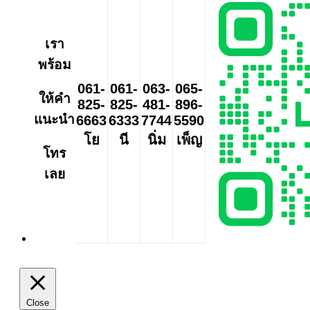
เรา
พร้อม
061-
061-
063-
065-
ให้คำ
825-
825-
481-
896-
แนะนำ
6663
6333
7744
5590
โย
นี
นิ่ม
เพ็ญ
โทร
เลย
Close