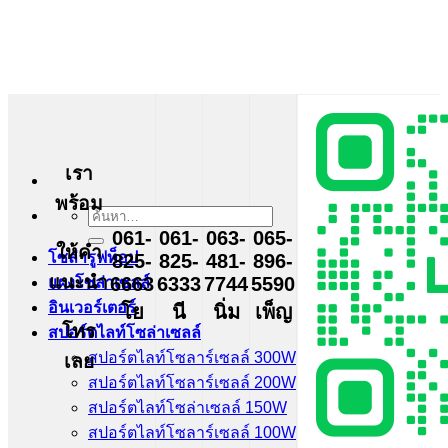
ข้าม
ไป
ยัง
เนื้อหา
เรา
พร้อม
ค้นหา:
061-
061-
063-
065-
ให้คำ
โซล่ารูฟท็อป
825-
825-
481-
896-
แนะนำ
6663
6333
7744
5590
แผงโซล่าเซลล์
อินเวอร์เตอร์
โย
นี
นิ่ม
เพ็ญ
โทร
สปอร์ตไลท์โซล่าเซลล์
สปอร์ตไลท์โซลาร์เซลล์ 300W
เลย
สปอร์ตไลท์โซลาร์เซลล์ 200W
สปอร์ตไลท์โซล่าเซลล์ 150W
สปอร์ตไลท์โซลาร์เซลล์ 100W